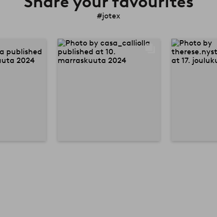
Share your favourites
#jotex