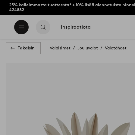
25% kalleimmasta tuotteesta* + 10% lisää alennetuista hinnoi
424882
Inspiraatiota
Takaisin
Valaisimet
Jouluvalot
Valotähdet