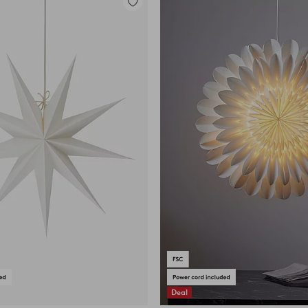
Lisää
suosikkeihin
Deal