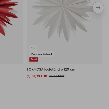
Seura
tuote
Deal
FORMOSA joulutähti ø 120 cm
M
58,39 EUR
72,99 EUR