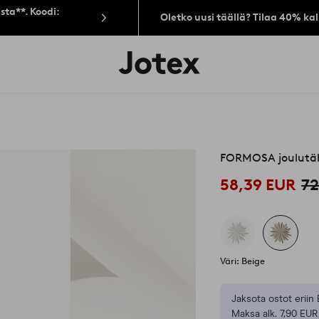
sta**. Koodi:
Oletko uusi täällä? Tilaa 40% ka
Jotex-
logo
–
siirry
aloitussivulle
FORMOSA joulutäh
58,39 EUR
72
Väri: Beige
Jaksota ostot eriin 
Maksa alk. 7,90 EUR