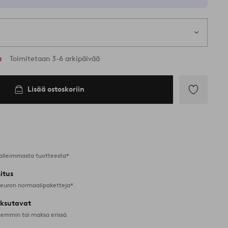
a
Toimitetaan 3-6 arkipäivää
Lisää ostoskoriin
Lisää
suosikkeihin
alleimmasta tuotteesta*
itus
 euron normaalipaketteja*
ksutavat
emmin tai maksa erissä