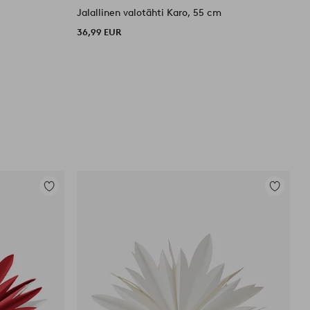
Jalallinen valotähti Karo, 55 cm
M
36,99 EUR
3
Lisää
Lisää
suosikkeihin
suosikkei