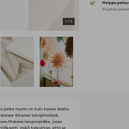
Helppo palau
30 päivän palau
1
/
5
ja jonka muoto on kuin kaunis daalia.
valaisee ikkunasi talvipimeässä.
koon.
Mukana lampunpidike, jossa
tifikaatti, mikä tarkoittaa, että se