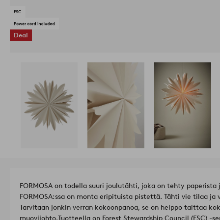
Deal
FORMOSA on todella suuri joulutähti, joka on tehty paperista 
FORMOSA:ssa on monta eripituista pistettä. Tähti vie tilaa ja 
Tarvitaan jonkin verran kokoonpanoa, se on helppo taittaa ko
muovijohto.
Tuotteella on Forest Stewardship Council (FSC) -ser