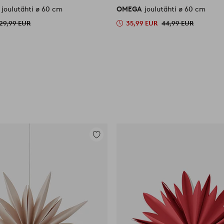
A
joulutähti ø 60 cm
OMEGA
joulutähti ø 60 cm
29,99 EUR
35,99 EUR
44,99 EUR
Lisää
suosikkeihin