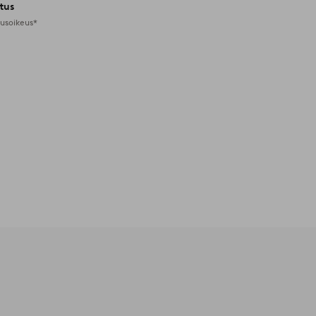
tus
tusoikeus*