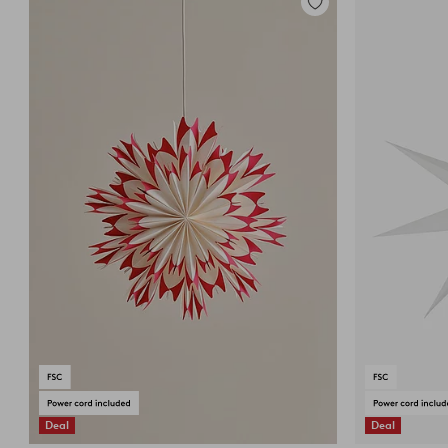
Lisää
suosikkeihin
Deal
Deal