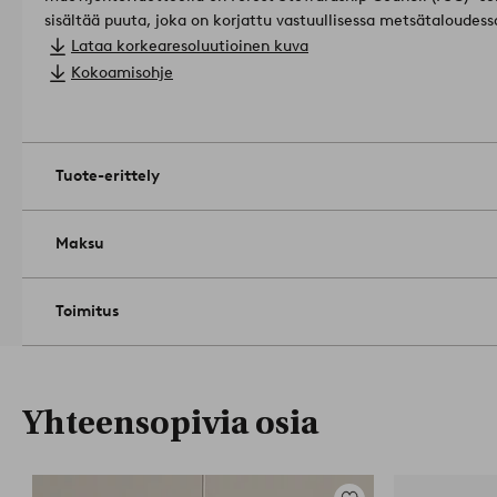
sisältää puuta, joka on korjattu vastuullisessa metsätaloudes
ympäristö.
Lisenssinumero & testauslaitos: Inmark Exports F
Lataa korkearesoluutioinen kuva
Koko: ø 120 cm, syvyys 21 cm.
Kokoamisohje
Liitäntäkaapelin pituus: 400cm.
Valonlähteiden lukumäärä: 1 .
Lampunkanta: E14.
Vaikutus max: 5 w.
Tuote-erittely
Valonlähde ei sisälly.
Kokoonpano-ohjeet mukana.
Tuotenumero: 1731952-02-0
Maksu
Toimitus
Yhteensopivia osia