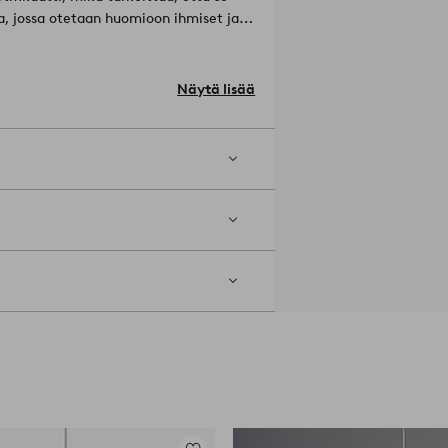
sa, jossa otetaan huomioon ihmiset ja
SC-C185719 TÜV SÜD
Materiaali: paperi.
Näytä lisää