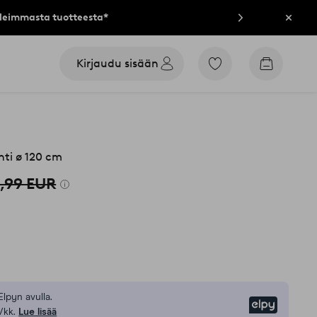
lleimmasta tuotteesta*
Sulje
Kirjaudu sisään
Siirry
Siirry
merkittyihin
ostoskori
suosikkituotteisiin
ti ø 120 cm
,99 EUR
Elpyn avulla.
Elpy
/kk.
Lue lisää