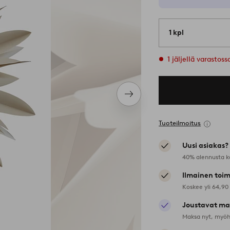
1 kpl
1 jäljellä varastoss
Seuraava
tuote
Tuoteilmoitus
Uusi asiakas?
40% alennusta k
Ilmainen toim
Koskee yli 64,90
Joustavat ma
Maksa nyt, myöh