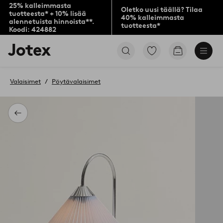
25% kalleimmasta
Oletko uusi täällä? Tilaa
tuotteesta* + 10% lisää
40% kalleimmasta
alennetuista hinnoista**.
tuotteesta*
Koodi: 424882
Jotex-
Siirry
Siirry
logo
merkittyihin
ostoskoriin
–
suosikkituotteisiin
siirry
Valaisimet
Pöytävalaisimet
aloitussivulle
Takaisin