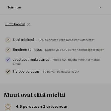
Toimitus
Tuoteilmoitus
Uusi asiakas? -
40% alennusta kalleimmasta tuotteesta*
Ilmainen toimitus -
Koskee yli 64,90 euron normaalipaketteja*
Joustavat maksutavat -
Maksa nyt, myöhemmin tai maksa
erissä
Helppo palautus -
30 päivän palautusoikeus*
Muut ovat tätä mieltä
4.5
perustuen
2
arvosanaan