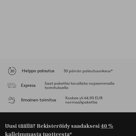
Helppo palautus
30 päivän palautusoikeus*
Saat pakettisi tavallista nopeammalla
Express
toimituksella
Koskee yli 64,90 EUR
Ilmainen toimitus
normaalipakettia
Uusi täällä? Rekisteröidy saadaksesi
40 %
kalleimmasta tuotteesta*