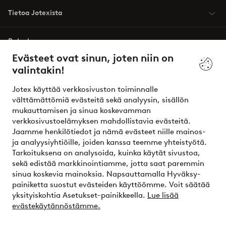
Tietoa Jotexista
Palvelumme
Evästeet ovat sinun, joten niin on
valintakin!
Ehdot
Jotex käyttää verkkosivuston toiminnalle
Ystävät
välttämättömiä evästeitä sekä analyysin, sisällön
mukauttamisen ja sinua koskevamman
verkkosivustoelämyksen mahdollistavia evästeitä.
Jaamme henkilötiedot ja nämä evästeet niille mainos-
Turvalliset maksut – maksa nyt tai erissä
ja analyysiyhtiöille, joiden kanssa teemme yhteistyötä.
Tarkoituksena on analysoida, kuinka käytät sivustoa,
Haluatko tietää
lisää maksuvaihtoehdoistamme
?
sekä edistää markkinointiamme, jotta saat paremmin
elpy
sinua koskevia mainoksia. Napsauttamalla Hyväksy-
painiketta suostut evästeiden käyttöömme. Voit säätää
yksityiskohtia Asetukset-painikkeella.
Lue lisää
evästekäytännöstämme.
Suomi - Valitse maa