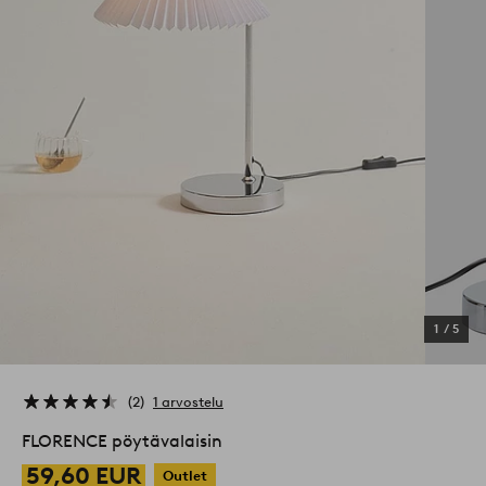
1
/
5
2
1 arvostelu
FLORENCE pöytävalaisin
59,60 EUR
Outlet