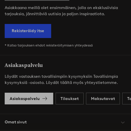
Asiakkaana meillä olet ensimmäinen, jolla on eksklusiivisia
tarjouksia, jännittäviä uutisia ja paljon inspiraatiota.
Rekisteröidy itse
* Katso tarjouksen ehdot rekisteröitymisen yhteydessä
Asiakaspalvelu
Löydät vastauksen tavallisimpiin kysymyksiin Tavallisimpia
kysymyksiä -osiosta. Löydät täältä myös yhteystietomme.
Asiakaspalvelu
Tilaukset
Maksutavat
T
Omat sivut