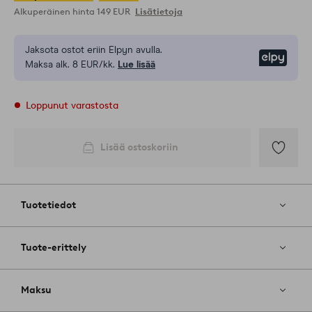
Alkuperäinen hinta
149 EUR
Lisätietoja
Jaksota ostot eriin Elpyn avulla.
Elpy
Maksa alk. 8 EUR/kk.
Lue lisää
Loppunut varastosta
Lisää ostoskoriin
Lisää
suosikkeih
Tuotetiedot
Tuote-erittely
Maksu