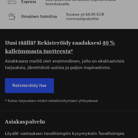
Express
toimituksella
Koskee yli 64,90 EUR
Ilmainen toimitus
normaalipakettia
Uusi täällä? Rekisteröidy saadaksesi
40 %
kalleimmasta tuotteesta*
Asiakkaana meillä olet ensimmäinen, jolla on eksklusiivisia
tarjouksia, jännittäviä uutisia ja paljon inspiraatiota.
Rekisteröidy itse
* Katso tarjouksen ehdot rekisteröitymisen yhteydessä
Asiakaspalvelu
Löydät vastauksen tavallisimpiin kysymyksiin Tavallisimpia