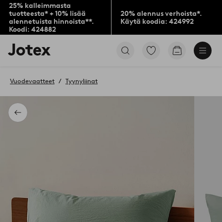
25% kalleimmasta
tuotteesta* + 10% lisää
20% alennus verhoista*.
alennetuista hinnoista**.
Käytä koodia: 424992
Koodi: 424882
Jotex-
Siirry
Siirry
logo
merkittyihin
ostoskoriin
–
suosikkituotteisiin
siirry
Vuodevaatteet
Tyynyliinat
aloitussivulle
Takaisin