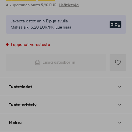
Alkuperäinen hinta
5,90 EUR
Lisätietoja
Jaksota ostot eriin Elpyn avulla.
Elpy
Maksa alk. 3,20 EUR/kk.
Lue lisää
Loppunut varastosta
Lisää ostoskoriin
Lisää
suosikkeih
Tuotetiedot
Tuote-erittely
Maksu