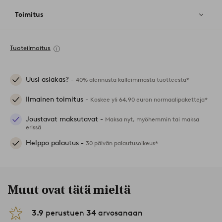
Toimitus
Tuoteilmoitus
Uusi asiakas? -
40% alennusta kalleimmasta tuotteesta*
Ilmainen toimitus -
Koskee yli 64,90 euron normaalipaketteja*
Joustavat maksutavat -
Maksa nyt, myöhemmin tai maksa
erissä
Helppo palautus -
30 päivän palautusoikeus*
Muut ovat tätä mieltä
3.9
perustuen
34
arvosanaan