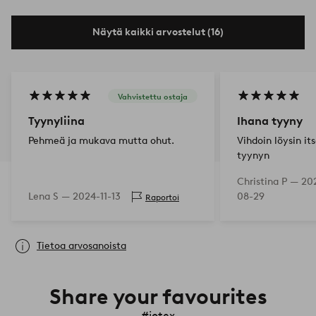
Näytä kaikki arvostelut (16)
Vahvistettu ostaja
Tyynyliina
Ihana tyyny
Pehmeä ja mukava mutta ohut.
Vihdoin löysin it
tyynyn
Christina P —
20
Lena S —
2024-11-13
08-29
Raportoi
Tietoa arvosanoista
Share your favourites
#jotex