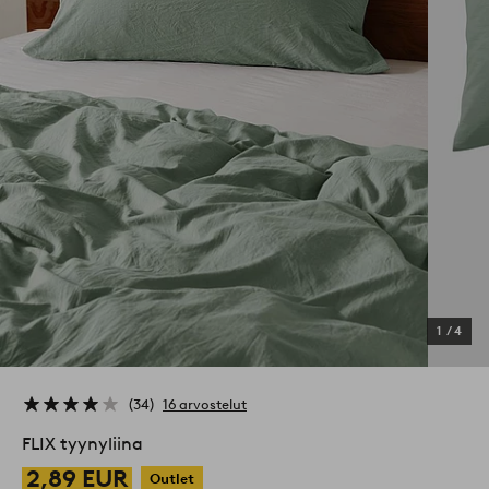
1
/
4
34
16 arvostelut
FLIX tyynyliina
2,89 EUR
Outlet