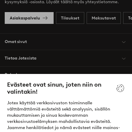
kysymyksiä -osiosta. Löydät täältä myös yhteystietomme.
Asiakaspalvelu
Tilaukset
Maksutavat
T
Omat sivut
Tietoa Jotexista
Palvelumme
Evästeet ovat sinun, joten niin on
valintakin!
Ehdot
Jotex käyttää verkkosivuston toiminnalle
Ystävät
välttämättömiä evästeitä sekä analyysin, sisällön
mukauttamisen ja sinua koskevamman
verkkosivustoelämyksen mahdollistavia evästeitä.
Jaamme henkilötiedot ja nämä evästeet niille mainos-