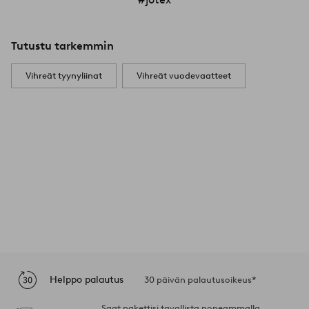
Tutustu tarkemmin
Vihreät tyynyliinat
Vihreät vuodevaatteet
Helppo palautus
30 päivän palautusoikeus*
Saat pakettisi tavallista nopeammalla