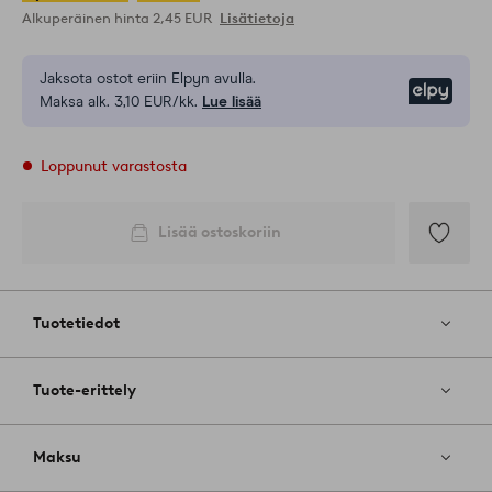
Alkuperäinen hinta
2,45 EUR
Lisätietoja
Jaksota ostot eriin Elpyn avulla.
Elpy
Maksa alk. 3,10 EUR/kk.
Lue lisää
Loppunut varastosta
Lisää ostoskoriin
Lisää
suosikkeih
Tuotetiedot
Tuote-erittely
Maksu