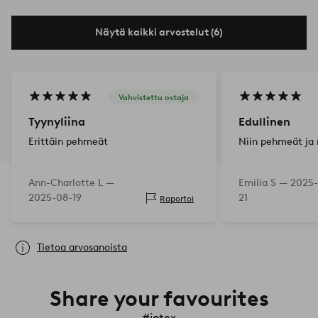
Näytä kaikki arvostelut (6)
Vahvistettu ostaja
Tyynyliina
Edullinen
Erittäin pehmeät
Niin pehmeät ja
Ann-Charlotte L —
Emilia S —
2025-
2025-08-19
21
Raportoi
Tietoa arvosanoista
Share your favourites
#jotex