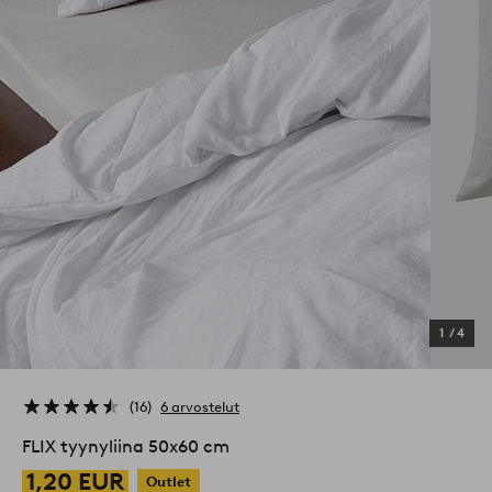
1
/
4
16
6 arvostelut
FLIX tyynyliina 50x60 cm
1,20 EUR
Outlet