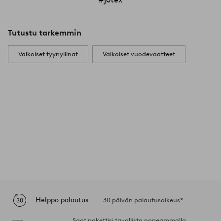
Tutustu tarkemmin
Valkoiset tyynyliinat
Valkoiset vuodevaatteet
Helppo palautus
30 päivän palautusoikeus*
Saat pakettisi tavallista nopeammalla