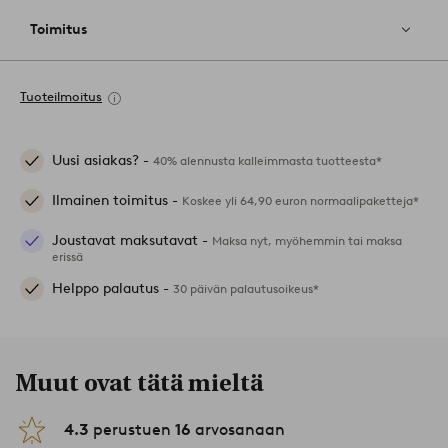
Toimitus
Tuoteilmoitus
Uusi asiakas? -
40% alennusta kalleimmasta tuotteesta*
Ilmainen toimitus -
Koskee yli 64,90 euron normaalipaketteja*
Joustavat maksutavat -
Maksa nyt, myöhemmin tai maksa
erissä
Helppo palautus -
30 päivän palautusoikeus*
Muut ovat tätä mieltä
4.3
perustuen
16
arvosanaan