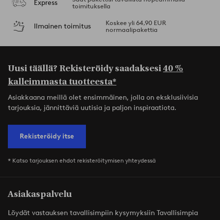
Express
toimituksella
Koskee yli 64,90 EUR
Ilmainen toimitus
normaalipakettia
Uusi täällä? Rekisteröidy saadaksesi
40 %
kalleimmasta tuotteesta*
Asiakkaana meillä olet ensimmäinen, jolla on eksklusiivisia
tarjouksia, jännittäviä uutisia ja paljon inspiraatiota.
Rekisteröidy itse
* Katso tarjouksen ehdot rekisteröitymisen yhteydessä
Asiakaspalvelu
Löydät vastauksen tavallisimpiin kysymyksiin Tavallisimpia