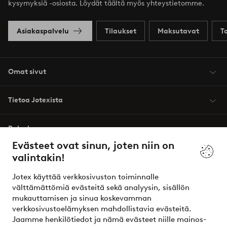
kysymyksiä -osiosta. Löydät täältä myös yhteystietomme.
Asiakaspalvelu
Tilaukset
Maksutavat
T
Omat sivut
Tietoa Jotexista
Palvelumme
Evästeet ovat sinun, joten niin on
valintakin!
Ehdot
Jotex käyttää verkkosivuston toiminnalle
Ystävät
välttämättömiä evästeitä sekä analyysin, sisällön
mukauttamisen ja sinua koskevamman
verkkosivustoelämyksen mahdollistavia evästeitä.
Jaamme henkilötiedot ja nämä evästeet niille mainos-