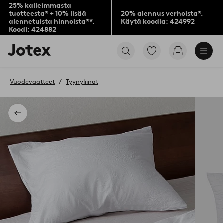
25% kalleimmasta
tuotteesta* + 10% lisää
20% alennus verhoista*.
alennetuista hinnoista**.
Käytä koodia: 424992
Koodi: 424882
Jotex-
Siirry
Siirry
logo
merkittyihin
ostoskoriin
–
suosikkituotteisiin
siirry
Vuodevaatteet
Tyynyliinat
aloitussivulle
Takaisin