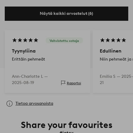
Näytä kaikki arvostelut (6)
Vahvistettu ostaja
Tyynyliina
Edullinen
Erittäin pehmeät
Niin pehmeät ja
Ann-Charlotte L —
Emilia S —
2025-
2025-08-19
21
Raportoi
Tietoa arvosanoista
Share your favourites
#jotex