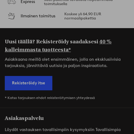
Express
toimituksella
Koskee yli 64,90 EUR
Ilmainen toimitus
normaalipakettia
Uusi täällä? Rekisteröidy saadaksesi
40 %
kalleimmasta tuotteesta*
Asiakkaana meillä olet ensimmäinen, jolla on eksklusiivisia
tarjouksia, jännittäviä uutisia ja paljon inspiraatiota.
Rekisteröidy itse
* Katso tarjouksen ehdot rekisteröitymisen yhteydessä
Asiakaspalvelu
Löydät vastauksen tavallisimpiin kysymyksiin Tavallisimpia