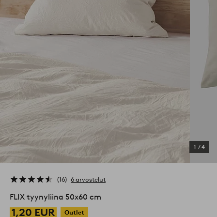
1
/
4
16
6 arvostelut
FLIX tyynyliina 50x60 cm
1,20 EUR
Outlet