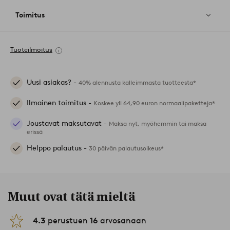
Toimitus
Tuoteilmoitus
Uusi asiakas? -
40% alennusta kalleimmasta tuotteesta*
Ilmainen toimitus -
Koskee yli 64,90 euron normaalipaketteja*
Joustavat maksutavat -
Maksa nyt, myöhemmin tai maksa
erissä
Helppo palautus -
30 päivän palautusoikeus*
Muut ovat tätä mieltä
4.3
perustuen
16
arvosanaan