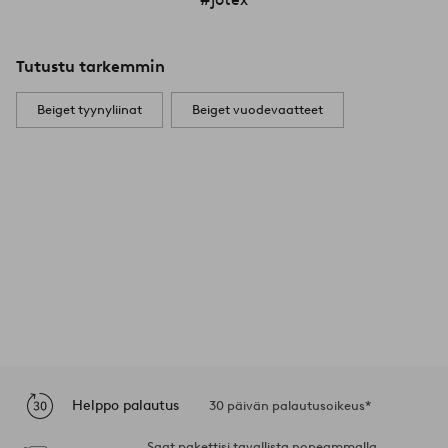
Tutustu tarkemmin
Beiget tyynyliinat
Beiget vuodevaatteet
Helppo palautus
30 päivän palautusoikeus*
Saat pakettisi tavallista nopeammalla