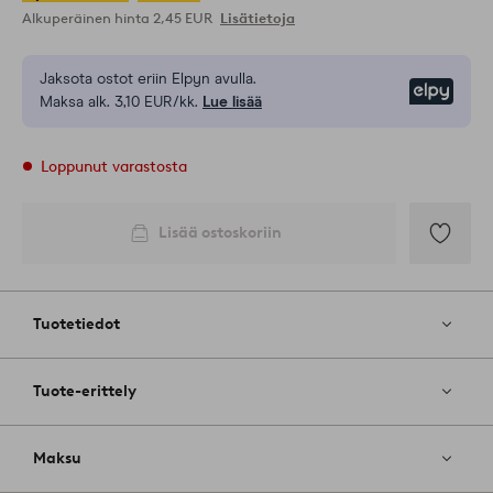
Alkuperäinen hinta
2,45 EUR
Lisätietoja
Jaksota ostot eriin Elpyn avulla.
Elpy
Maksa alk. 3,10 EUR/kk.
Lue lisää
Loppunut varastosta
Lisää ostoskoriin
Lisää
suosikkeih
Tuotetiedot
Tuote-erittely
Maksu