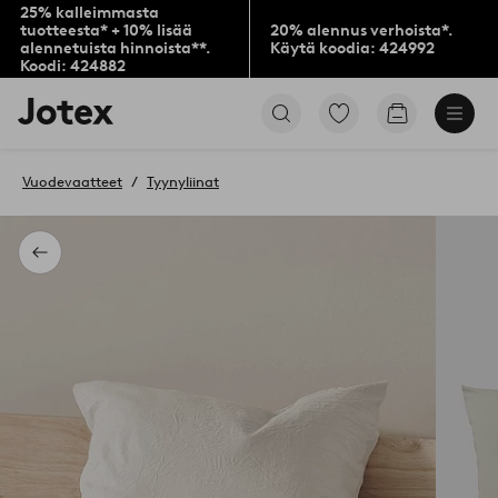
25% kalleimmasta
tuotteesta* + 10% lisää
20% alennus verhoista*.
alennetuista hinnoista**.
Käytä koodia: 424992
Koodi: 424882
Jotex-
Siirry
Siirry
logo
merkittyihin
ostoskoriin
–
suosikkituotteisiin
siirry
Vuodevaatteet
Tyynyliinat
aloitussivulle
Takaisin