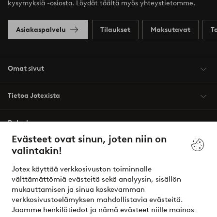
kysymyksiä -osiosta. Löydät täältä myös yhteystietomme.
Asiakaspalvelu
Tilaukset
Maksutavat
T
Omat sivut
Tietoa Jotexista
Palvelumme
Evästeet ovat sinun, joten niin on
valintakin!
Ehdot
Jotex käyttää verkkosivuston toiminnalle
Ystävät
välttämättömiä evästeitä sekä analyysin, sisällön
mukauttamisen ja sinua koskevamman
verkkosivustoelämyksen mahdollistavia evästeitä.
Jaamme henkilötiedot ja nämä evästeet niille mainos-