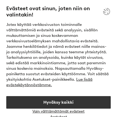
Evästeet ovat sinun, joten niin on
valintakin!
Ehdot
Jotex käyttää verkkosivuston toiminnalle
Ystävät
välttämättömiä evästeitä sekä analyysin, sisällön
mukauttamisen ja sinua koskevamman
verkkosivustoelämyksen mahdollistavia evästeitä.
Jaamme henkilötiedot ja nämä evästeet niille mainos-
Turvalliset maksut – maksa nyt tai erissä
ja analyysiyhtiöille, joiden kanssa teemme yhteistyötä.
Tarkoituksena on analysoida, kuinka käytät sivustoa,
Haluatko tietää
lisää maksuvaihtoehdoistamme
?
sekä edistää markkinointiamme, jotta saat paremmin
elpy
sinua koskevia mainoksia. Napsauttamalla Hyväksy-
painiketta suostut evästeiden käyttöömme. Voit säätää
yksityiskohtia Asetukset-painikkeella.
Lue lisää
evästekäytännöstämme.
Suomi - Valitse maa
Hyväksy kaikki
Instagram
Facebook
Vain välttämättömät evästeet
Avaa
Asetukset