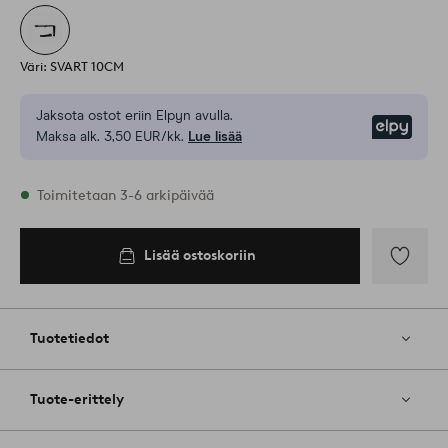
Väri: SVART 10CM
Jaksota ostot eriin Elpyn avulla.
Elpy
Maksa alk. 3,50 EUR/kk.
Lue lisää
Varastossa
Toimitetaan 3-6 arkipäivää
Lisää ostoskoriin
Lisää
ostoskoriin
Lisää
suosikkeih
Tuotetiedot
Tuote-erittely