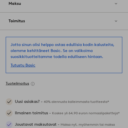
Maksu
Toimitus
Jotta sinun olisi helppo ostaa edullisia kodin kalusteita,
olemme kehittäneet Basic. Se on valikoima
suosikkituotteitamme todella edulliseen hintaan.
Tutustu Basic
Tuoteilmoitus
Uusi asiakas? -
40% alennusta kalleimmasta tuotteesta*
Ilmainen toimitus -
Koskee yli 64,90 euron normaalipaketteja*
Joustavat maksutavat -
Maksa nyt, myöhemmin tai maksa