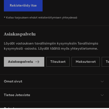
Rekisteröidy itse
* Katso tarjouksen ehdot rekisteröitymisen yhteydessä
Asiakaspalvelu
Löydät vastauksen tavallisimpiin kysymyksiin Tavallisimpia
kysymyksiä -osiosta. Löydät täältä myös yhteystietomme.
Asiakaspalvelu
Tilaukset
Maksutavat
T
Omat sivut
Tietoa Jotexista
Palvelumme