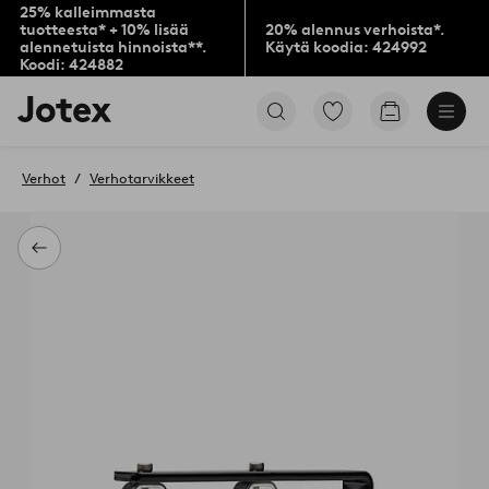
25% kalleimmasta
tuotteesta* + 10% lisää
20% alennus verhoista*.
alennetuista hinnoista**.
Käytä koodia: 424992
Koodi: 424882
Jotex-
Siirry
Siirry
logo
merkittyihin
ostoskoriin
–
suosikkituotteisiin
siirry
Verhot
Verhotarvikkeet
aloitussivulle
Takaisin