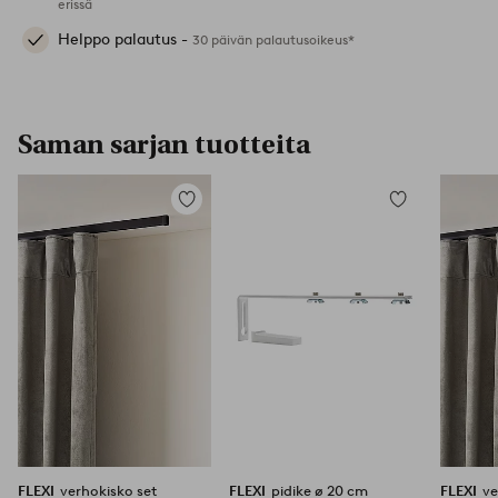
erissä
Helppo palautus -
30 päivän palautusoikeus*
Saman sarjan tuotteita
Lisää
Lisää
suosikkeihin
suosikkeihin
FLEXI
verhokisko set
FLEXI
pidike ø 20 cm
FLEXI
ve