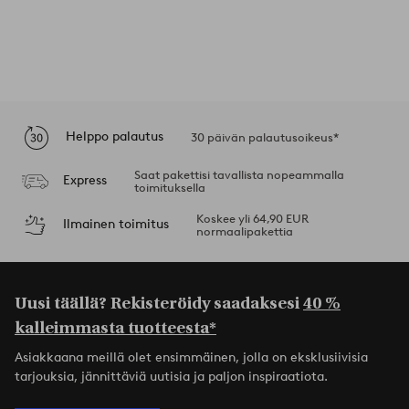
Helppo palautus
30 päivän palautusoikeus*
Saat pakettisi tavallista nopeammalla
Express
toimituksella
Koskee yli 64,90 EUR
Ilmainen toimitus
normaalipakettia
Uusi täällä? Rekisteröidy saadaksesi
40 %
kalleimmasta tuotteesta*
Asiakkaana meillä olet ensimmäinen, jolla on eksklusiivisia
tarjouksia, jännittäviä uutisia ja paljon inspiraatiota.