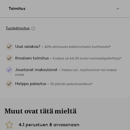
Toimitus
Tuoteilmoitus
Uusi asiakas? -
40% alennusta kalleimmasta tuotteesta*
Ilmainen toimitus -
Koskee yli 64,90 euron normaalipaketteja*
Joustavat maksutavat -
Maksa nyt, myöhemmin tai maksa
erissä
Helppo palautus -
30 päivän palautusoikeus*
Muut ovat tätä mieltä
4.1
perustuen
8
arvosanaan