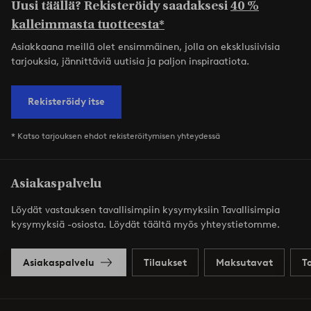
Uusi täällä? Rekisteröidy saadaksesi
40 %
kalleimmasta tuotteesta*
Asiakkaana meillä olet ensimmäinen, jolla on eksklusiivisia
tarjouksia, jännittäviä uutisia ja paljon inspiraatiota.
Rekisteröidy itse
* Katso tarjouksen ehdot rekisteröitymisen yhteydessä
Asiakaspalvelu
Löydät vastauksen tavallisimpiin kysymyksiin Tavallisimpia
kysymyksiä -osiosta. Löydät täältä myös yhteystietomme.
Asiakaspalvelu
Tilaukset
Maksutavat
T