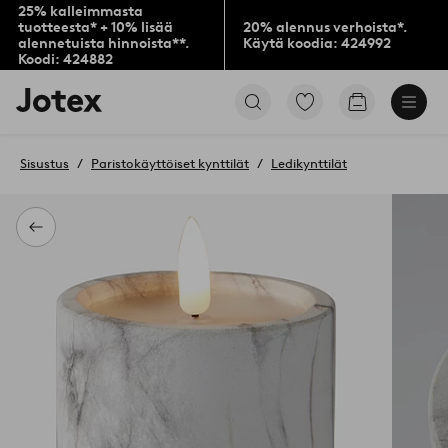
25% kalleimmasta
tuotteesta* + 10% lisää
20% alennus verhoista*.
alennetuista hinnoista**.
Käytä koodia: 424992
Koodi: 424882
Jotex-
Siirry
Siirry
logo
merkittyihin
ostoskoriin
–
suosikkituotteisiin
siirry
Sisustus
Paristokäyttöiset kynttilät
Ledikynttilät
aloitussivulle
Takaisin