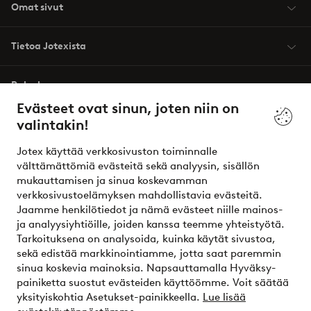
Omat sivut
Tietoa Jotexista
Palvelumme
Evästeet ovat sinun, joten niin on
valintakin!
Ehdot
Jotex käyttää verkkosivuston toiminnalle
Ystävät
välttämättömiä evästeitä sekä analyysin, sisällön
mukauttamisen ja sinua koskevamman
verkkosivustoelämyksen mahdollistavia evästeitä.
Jaamme henkilötiedot ja nämä evästeet niille mainos-
Turvalliset maksut – maksa nyt tai erissä
ja analyysiyhtiöille, joiden kanssa teemme yhteistyötä.
Tarkoituksena on analysoida, kuinka käytät sivustoa,
Haluatko tietää
lisää maksuvaihtoehdoistamme
?
sekä edistää markkinointiamme, jotta saat paremmin
elpy
sinua koskevia mainoksia. Napsauttamalla Hyväksy-
painiketta suostut evästeiden käyttöömme. Voit säätää
yksityiskohtia Asetukset-painikkeella.
Lue lisää