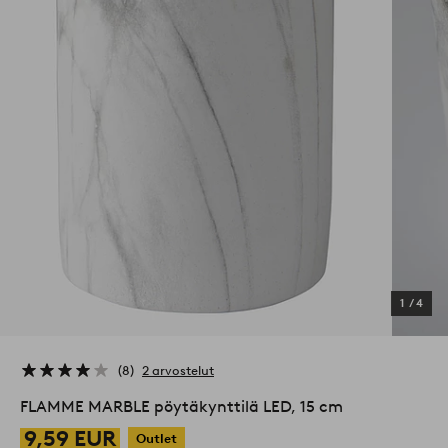
1
/
4
8
2 arvostelut
FLAMME MARBLE pöytäkynttilä LED, 15 cm
9,59 EUR
Outlet