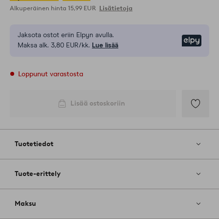
Alkuperäinen hinta
15,99 EUR
Lisätietoja
Jaksota ostot eriin Elpyn avulla.
Elpy
Maksa alk. 3,80 EUR/kk.
Lue lisää
Loppunut varastosta
Lisää ostoskoriin
Lisää
suosikkeih
Tuotetiedot
Tuote-erittely
Maksu