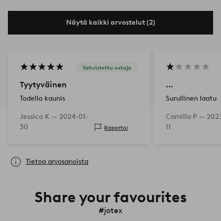
Näytä kaikki arvostelut (2)
Vahvistettu ostaja
Tyytyväinen
...
Todella kaunis
Surullinen laatu
Jessica K —
2024-01-
Camilla P —
2023
30
11
Raportoi
Tietoa arvosanoista
Share your favourites
#jotex