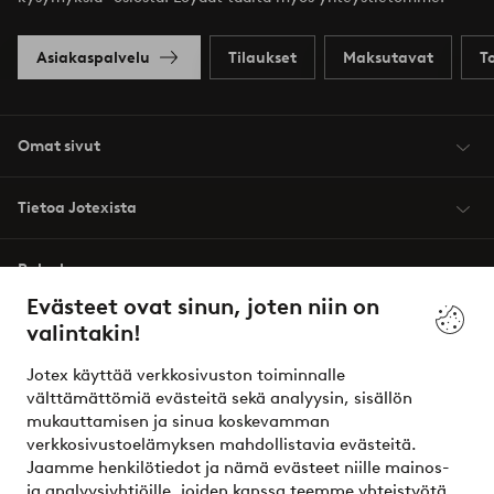
Asiakaspalvelu
Tilaukset
Maksutavat
T
Omat sivut
Tietoa Jotexista
Palvelumme
Evästeet ovat sinun, joten niin on
valintakin!
Ehdot
Jotex käyttää verkkosivuston toiminnalle
Ystävät
välttämättömiä evästeitä sekä analyysin, sisällön
mukauttamisen ja sinua koskevamman
verkkosivustoelämyksen mahdollistavia evästeitä.
Jaamme henkilötiedot ja nämä evästeet niille mainos-
Turvalliset maksut – maksa nyt tai erissä
ja analyysiyhtiöille, joiden kanssa teemme yhteistyötä.