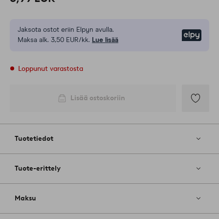
Jaksota ostot eriin Elpyn avulla.
Elpy
Maksa alk. 3,50 EUR/kk.
Lue lisää
Loppunut varastosta
Lisää ostoskoriin
Lisää
suosikkeih
Tuotetiedot
Tuote-erittely
Maksu