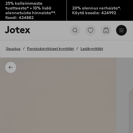
25% kalleimmasta
tuotteesta* + 10% lisää
20% alennus verhoista*.
alennetuista hinnoista**.
Käytä koodia: 424992
Koodi: 424882
Jotex-
Siirry
Siirry
logo
merkittyihin
ostoskoriin
–
suosikkituotteisiin
siirry
Sisustus
Paristokäyttöiset kynttilät
Ledikynttilät
aloitussivulle
Takaisin