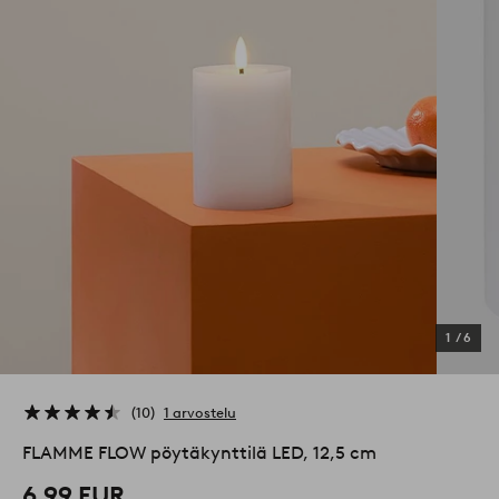
1
/
6
10
1 arvostelu
FLAMME FLOW pöytäkynttilä LED, 12,5 cm
6,99 EUR