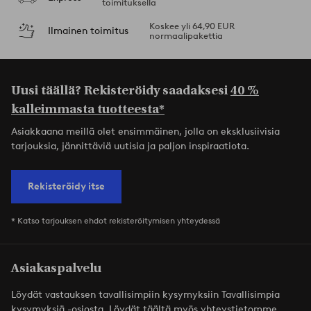
toimituksella
Koskee yli 64,90 EUR
Ilmainen toimitus
normaalipakettia
Uusi täällä? Rekisteröidy saadaksesi
40 %
kalleimmasta tuotteesta*
Asiakkaana meillä olet ensimmäinen, jolla on eksklusiivisia
tarjouksia, jännittäviä uutisia ja paljon inspiraatiota.
Rekisteröidy itse
* Katso tarjouksen ehdot rekisteröitymisen yhteydessä
Asiakaspalvelu
Löydät vastauksen tavallisimpiin kysymyksiin Tavallisimpia
kysymyksiä -osiosta. Löydät täältä myös yhteystietomme.