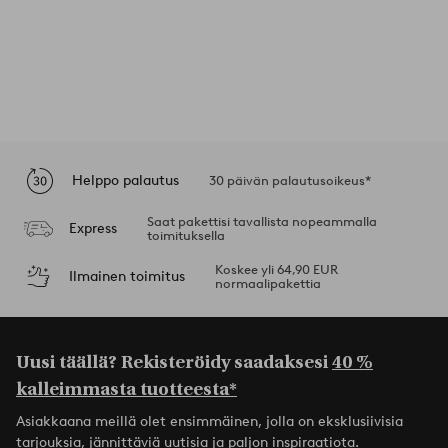
Helppo palautus
30 päivän palautusoikeus*
Saat pakettisi tavallista nopeammalla
Express
toimituksella
Koskee yli 64,90 EUR
Ilmainen toimitus
normaalipakettia
Uusi täällä? Rekisteröidy saadaksesi
40 %
kalleimmasta tuotteesta*
Asiakkaana meillä olet ensimmäinen, jolla on eksklusiivisia
tarjouksia, jännittäviä uutisia ja paljon inspiraatiota.