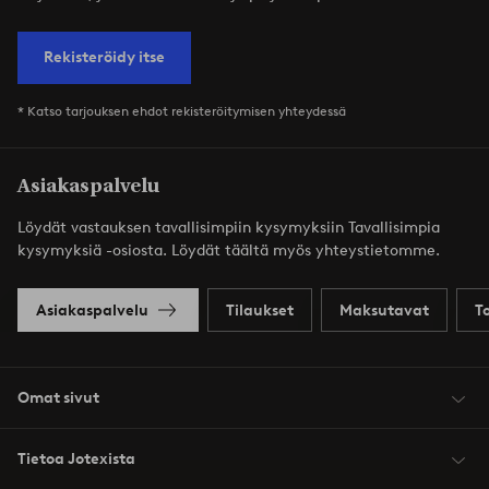
Rekisteröidy itse
* Katso tarjouksen ehdot rekisteröitymisen yhteydessä
Asiakaspalvelu
Löydät vastauksen tavallisimpiin kysymyksiin Tavallisimpia
kysymyksiä -osiosta. Löydät täältä myös yhteystietomme.
Asiakaspalvelu
Tilaukset
Maksutavat
T
Omat sivut
Tietoa Jotexista