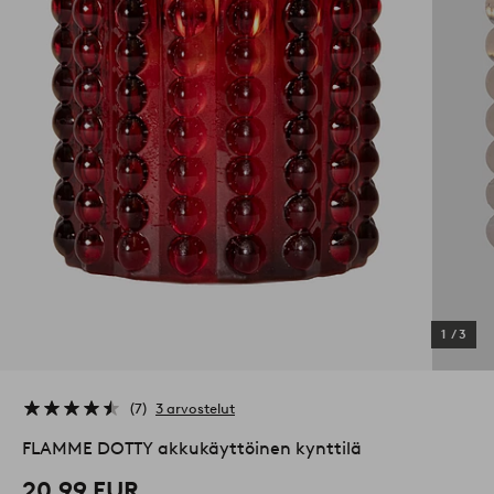
1
/
3
7
3 arvostelut
FLAMME DOTTY akkukäyttöinen kynttilä
20,99 EUR