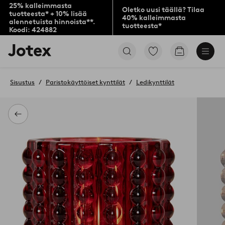
25% kalleimmasta
Oletko uusi täällä? Tilaa
tuotteesta* + 10% lisää
40% kalleimmasta
alennetuista hinnoista**.
tuotteesta*
Koodi: 424882
Jotex-
Siirry
Siirry
logo
merkittyihin
ostoskoriin
–
suosikkituotteisiin
siirry
Sisustus
Paristokäyttöiset kynttilät
Ledikynttilät
aloitussivulle
Takaisin