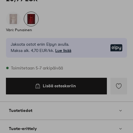
Väri: Punainen
Jaksota ostot eriin Elpyn avulla.
Elpy
Maksa alk. 4,70 EUR/kk.
Lue lisää
Varastossa
Toimitetaan 5-7 arkipäivää
Lisää ostoskoriin
Lisää
ostoskoriin
Lisää
suosikkeih
Tuotetiedot
Tuote-erittely