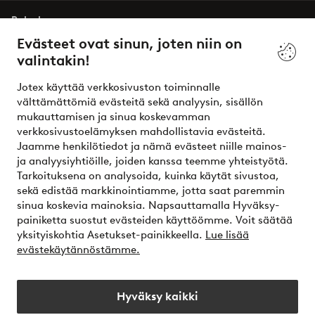
Palvelumme
Evästeet ovat sinun, joten niin on
valintakin!
Ehdot
Jotex käyttää verkkosivuston toiminnalle
Ystävät
välttämättömiä evästeitä sekä analyysin, sisällön
mukauttamisen ja sinua koskevamman
verkkosivustoelämyksen mahdollistavia evästeitä.
Jaamme henkilötiedot ja nämä evästeet niille mainos-
Turvalliset maksut – maksa nyt tai erissä
ja analyysiyhtiöille, joiden kanssa teemme yhteistyötä.
Tarkoituksena on analysoida, kuinka käytät sivustoa,
Haluatko tietää
lisää maksuvaihtoehdoistamme
?
sekä edistää markkinointiamme, jotta saat paremmin
elpy
sinua koskevia mainoksia. Napsauttamalla Hyväksy-
painiketta suostut evästeiden käyttöömme. Voit säätää
yksityiskohtia Asetukset-painikkeella.
Lue lisää
evästekäytännöstämme.
Suomi - Valitse maa
Hyväksy kaikki
Instagram
Facebook