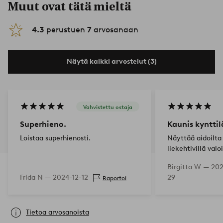
Muut ovat tätä mieltä
4.3
perustuen
7
arvosanaan
Näytä kaikki arvostelut (3)
Vahvistettu ostaja
Superhieno.
Kaunis kynttil
Loistaa superhienosti.
Näyttää aidoilta 
liekehtivillä valo
turvallinen ilman
Birgitta W —
202
Suosittelen lämp
Frida N —
2024-12-12
29
Raportoi
Tietoa arvosanoista