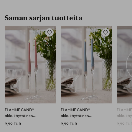
Saman sarjan tuotteita
Lisää
Lisää
suosikkeihin
suosikkeihin
FLAMME CANDY
FLAMME CANDY
FLAMME
akkukäyttöinen
akkukäyttöinen
akkukäy
antiikkikynttilä
antiikkikynttilä
antiikkik
9,99 EUR
9,99 EUR
9,99 EU