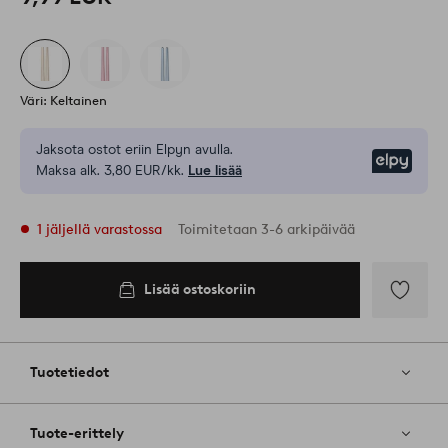
Väri: Keltainen
Jaksota ostot eriin Elpyn avulla.
Elpy
Maksa alk. 3,80 EUR/kk.
Lue lisää
1 jäljellä varastossa
Toimitetaan 3-6 arkipäivää
Lisää ostoskoriin
Lisää
ostoskoriin
Lisää
suosikkeih
Tuotetiedot
Tuote-erittely