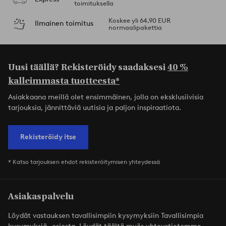
toimituksella
Koskee yli 64,90 EUR
Ilmainen toimitus
normaalipakettia
Uusi täällä? Rekisteröidy saadaksesi
40 %
kalleimmasta tuotteesta*
Asiakkaana meillä olet ensimmäinen, jolla on eksklusiivisia
tarjouksia, jännittäviä uutisia ja paljon inspiraatiota.
Rekisteröidy itse
* Katso tarjouksen ehdot rekisteröitymisen yhteydessä
Asiakaspalvelu
Löydät vastauksen tavallisimpiin kysymyksiin Tavallisimpia