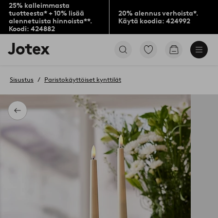
25% kalleimmasta
tuotteesta* + 10% lisää
20% alennus verhoista*.
alennetuista hinnoista**.
Käytä koodia: 424992
Koodi: 424882
Jotex-
Siirry
Siirry
logo
merkittyihin
ostoskoriin
–
suosikkituotteisiin
siirry
Sisustus
Paristokäyttöiset kynttilät
aloitussivulle
Takaisin