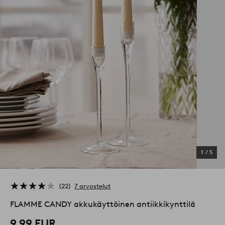
1
/
5
22
7 arvostelut
FLAMME CANDY akkukäyttöinen antiikkikynttilä
9,99 EUR