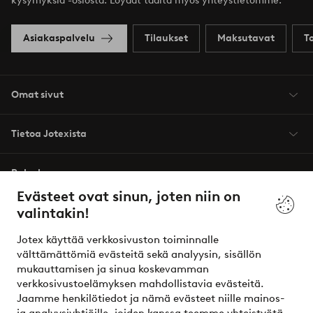
kysymyksiä -osiosta. Löydät täältä myös yhteystietomme.
Asiakaspalvelu
Tilaukset
Maksutavat
T
Omat sivut
Tietoa Jotexista
Palvelumme
Evästeet ovat sinun, joten niin on
valintakin!
Ehdot
Jotex käyttää verkkosivuston toiminnalle
Ystävät
välttämättömiä evästeitä sekä analyysin, sisällön
mukauttamisen ja sinua koskevamman
verkkosivustoelämyksen mahdollistavia evästeitä.
Jaamme henkilötiedot ja nämä evästeet niille mainos-
Turvalliset maksut – maksa nyt tai erissä