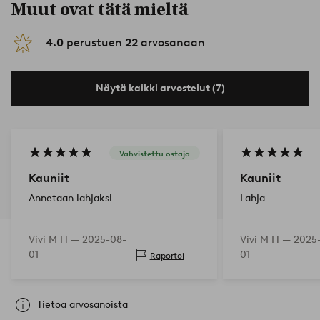
Muut ovat tätä mieltä
4.0
perustuen
22
arvosanaan
Näytä kaikki arvostelut (7)
Vahvistettu ostaja
Kauniit
Kauniit
Annetaan lahjaksi
Lahja
Vivi M H —
2025-08-
Vivi M H —
2025
01
01
Raportoi
Tietoa arvosanoista