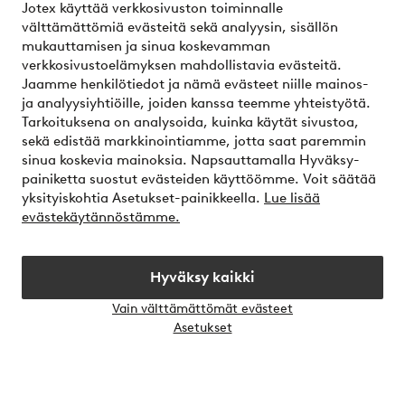
Jotex käyttää verkkosivuston toiminnalle
välttämättömiä evästeitä sekä analyysin, sisällön
mukauttamisen ja sinua koskevamman
Omat sivut
verkkosivustoelämyksen mahdollistavia evästeitä.
Jaamme henkilötiedot ja nämä evästeet niille mainos-
Tietoa Jotexista
ja analyysiyhtiöille, joiden kanssa teemme yhteistyötä.
Tarkoituksena on analysoida, kuinka käytät sivustoa,
sekä edistää markkinointiamme, jotta saat paremmin
Palvelumme
sinua koskevia mainoksia. Napsauttamalla Hyväksy-
painiketta suostut evästeiden käyttöömme. Voit säätää
yksityiskohtia Asetukset-painikkeella.
Lue lisää
Ehdot
evästekäytännöstämme.
Ystävät
Hyväksy kaikki
Vain välttämättömät evästeet
Avaa
Asetukset
chat-
Turvalliset maksut – maksa nyt tai erissä
laati
Haluatko tietää
lisää maksuvaihtoehdoistamme
?
elpy