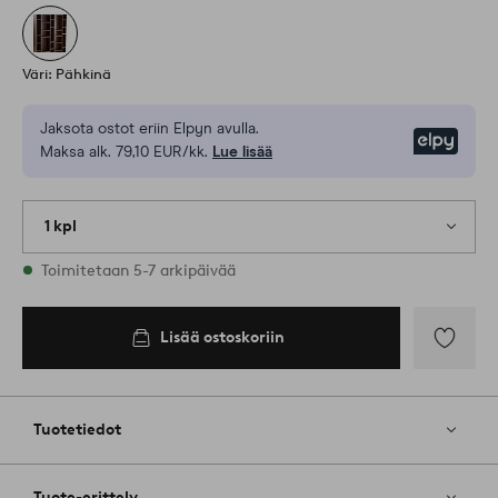
Väri: Pähkinä
Jaksota ostot eriin Elpyn avulla.
Elpy
Maksa alk. 79,10 EUR/kk.
Lue lisää
1 kpl
Varastossa
Toimitetaan 5-7 arkipäivää
Lisää ostoskoriin
Lisää
suosikkeih
Tuotetiedot
Tuote-erittely