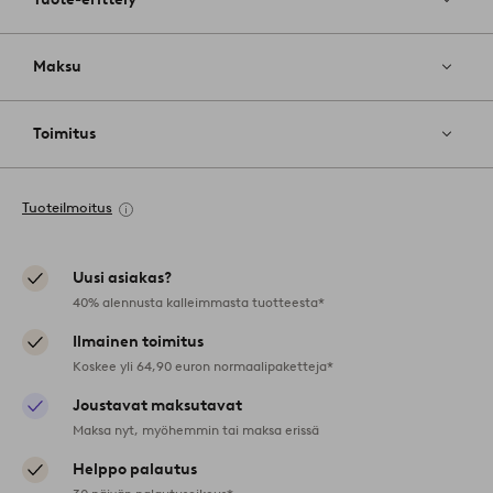
Maksu
Toimitus
Tuoteilmoitus
Uusi asiakas?
40% alennusta kalleimmasta tuotteesta*
Ilmainen toimitus
Koskee yli 64,90 euron normaalipaketteja*
Joustavat maksutavat
Maksa nyt, myöhemmin tai maksa erissä
Helppo palautus