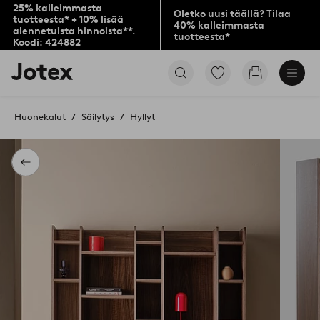
25% kalleimmasta
Oletko uusi täällä? Tilaa
tuotteesta* + 10% lisää
40% kalleimmasta
alennetuista hinnoista**.
tuotteesta*
Koodi: 424882
Jotex-
Siirry
Siirry
logo
merkittyihin
ostoskoriin
–
suosikkituotteisiin
siirry
Huonekalut
Säilytys
Hyllyt
aloitussivulle
Takaisin