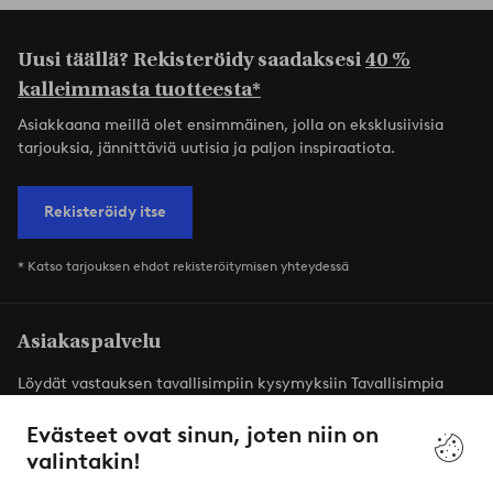
Uusi täällä? Rekisteröidy saadaksesi
40 %
kalleimmasta tuotteesta*
Asiakkaana meillä olet ensimmäinen, jolla on eksklusiivisia
tarjouksia, jännittäviä uutisia ja paljon inspiraatiota.
Rekisteröidy itse
* Katso tarjouksen ehdot rekisteröitymisen yhteydessä
Asiakaspalvelu
Löydät vastauksen tavallisimpiin kysymyksiin Tavallisimpia
kysymyksiä -osiosta. Löydät täältä myös yhteystietomme.
Evästeet ovat sinun, joten niin on
valintakin!
Asiakaspalvelu
Tilaukset
Maksutavat
T