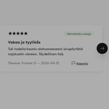
Vahvistettu ostaja
Vakaa ja tyylikäs
Tuli todella kaunis olohuoneeseeni sivupöytänä
Seu
tuo
nojatuolin viereen. Täydellinen lisä.
Therese Yvonne D —
2026-04-12
Raportoi