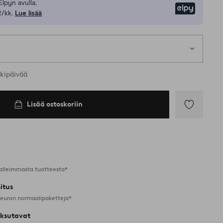
Elpyn avulla.
Elpy
R/kk.
Lue lisää
rkipäivää
Lisää ostoskoriin
Lisää
suosikkeihin
alleimmasta tuotteesta*
itus
 euron normaalipaketteja*
ksutavat