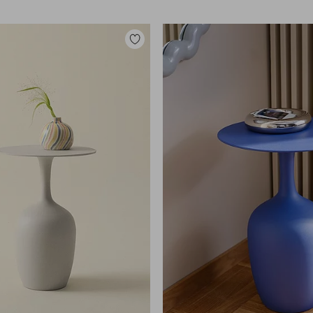
Lisää
suosikkeihin