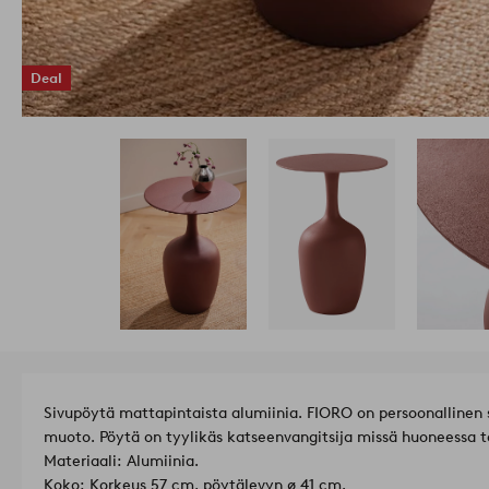
Deal
Sivupöytä mattapintaista alumiinia. FIORO on persoonallinen 
muoto. Pöytä on tyylikäs katseenvangitsija missä huoneessa 
Materiaali: Alumiinia.
Koko: Korkeus 57 cm, pöytälevyn ø 41 cm.