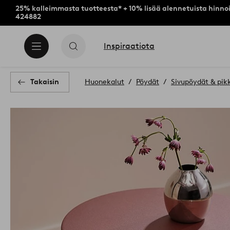
25% kalleimmasta tuotteesta* + 10% lisää alennetuista hinnoi
424882
Inspiraatiota
Takaisin
Huonekalut
Pöydät
Sivupöydät & pik