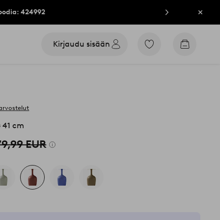
oodia: 424992
Sulje
Kirjaudu sisään
Siirry
Siirry
merkittyihin
ostoskori
suosikkituotteisiin
arvostelut
ø 41 cm
79,99 EUR