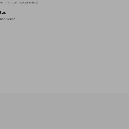
emmin tai maksa erissä
tus
tusoikeus*