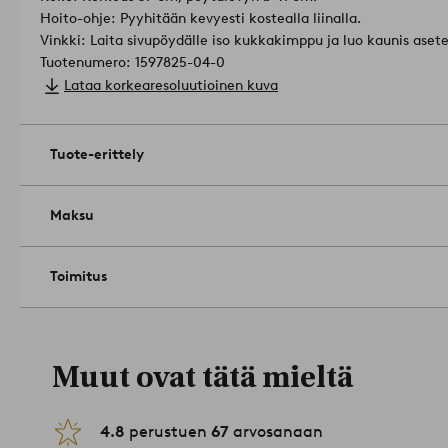
Hoito-ohje: Pyyhitään kevyesti kostealla liinalla.
Vinkki: Laita sivupöydälle iso kukkakimppu ja luo kaunis ase
Tuotenumero: 1597825-04-0
Lataa korkearesoluutioinen kuva
Tuote-erittely
Maksu
Toimitus
Muut ovat tätä mieltä
4.8
perustuen
67
arvosanaan