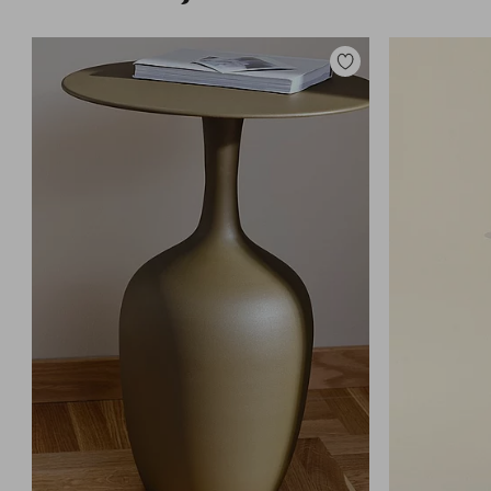
Lisää
suosikkeihin