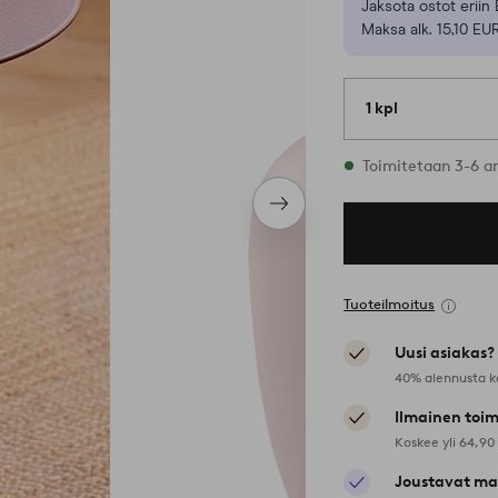
Jaksota ostot eriin 
Maksa alk. 15,10 EU
1 kpl
Varastossa
Toimitetaan 3-6 a
Seuraava
tuote
Tuoteilmoitus
Uusi asiakas?
40% alennusta k
Ilmainen toim
Koskee yli 64,90
Joustavat ma