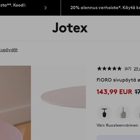
sta**. Koodi:
20% alennus verhoista*. Käytä k
Jotex-
logo
–
siirry
aloitussivulle
kupöydät
67
29 
FIORO sivupöytä 
143,99 EUR
1
Väri: Ruosteenvärinen