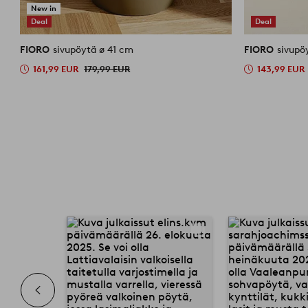
New in
Deal
Deal
FIORO
sivupöytä ø 41 cm
FIORO
sivupö
161,99 EUR
179,99 EUR
143,99 EUR