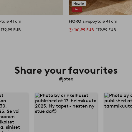
New in
Deal
ytä ø 41 cm
FIORO
sivupöytä ø 41 cm
179,99 EUR
161,99 EUR
179,99 EUR
Share your favourites
#jotex