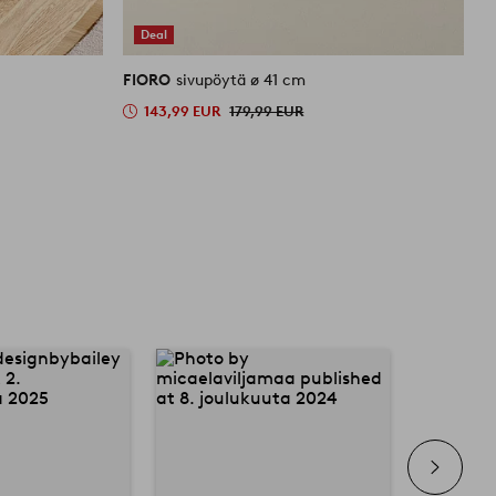
Deal
FIORO
sivupöytä ø 41 cm
F
143,99 EUR
179,99 EUR