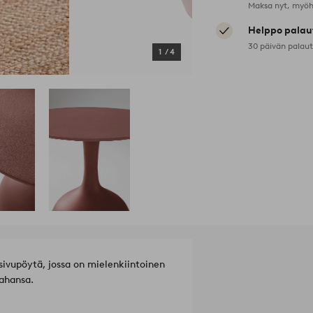
Maksa nyt, myöh
Helppo palau
30 päivän palau
1
/
4
sivupöytä, jossa on mielenkiintoinen
tahansa.