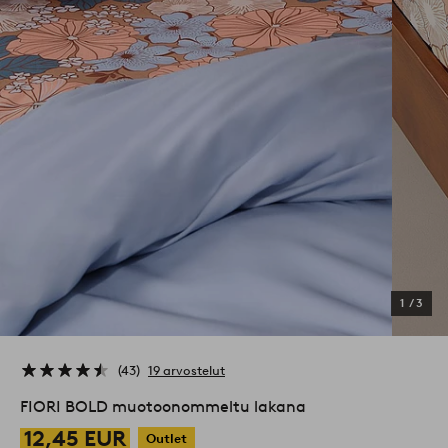
1
/
3
43
19 arvostelut
FIORI BOLD muotoonommeltu lakana
12,45 EUR
Outlet