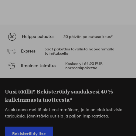
Helppo palautus
30 päivän palautusoikeus*
Saat pakettisi tavallista nopeammalla
Express
toimituksella
Koskee yli 64,90 EUR
Ilmainen toimitus
normaalipakettia
Uusi täällä? Rekisteröidy saadaksesi
40 %
kalleimmasta tuotteesta*
Asiakkaana meillä olet ensimmäinen, jolla on eksklusiivisia
tarjouksia, jännittäviä uutisia ja paljon inspiraatiota.
Rekisteröidy itse