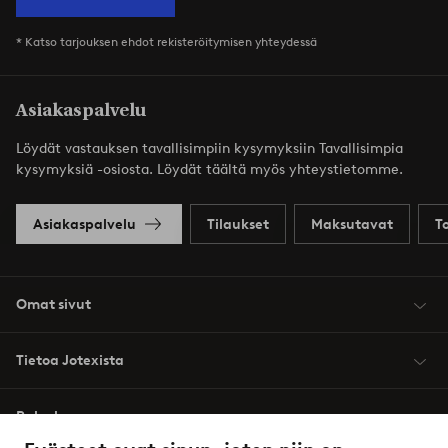
* Katso tarjouksen ehdot rekisteröitymisen yhteydessä
Asiakaspalvelu
Löydät vastauksen tavallisimpiin kysymyksiin Tavallisimpia
kysymyksiä -osiosta. Löydät täältä myös yhteystietomme.
Asiakaspalvelu
Tilaukset
Maksutavat
T
Omat sivut
Tietoa Jotexista
Palvelumme