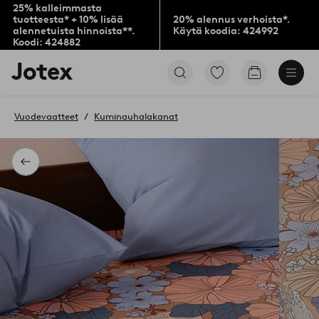
25% kalleimmasta
tuotteesta* + 10% lisää
20% alennus verhoista*.
alennetuista hinnoista**.
Käytä koodia: 424992
Koodi: 424882
Jotex-
Siirry
Siirry
logo
merkittyihin
ostoskoriin
–
suosikkituotteisiin
siirry
Vuodevaatteet
Kuminauhalakanat
aloitussivulle
Takaisin