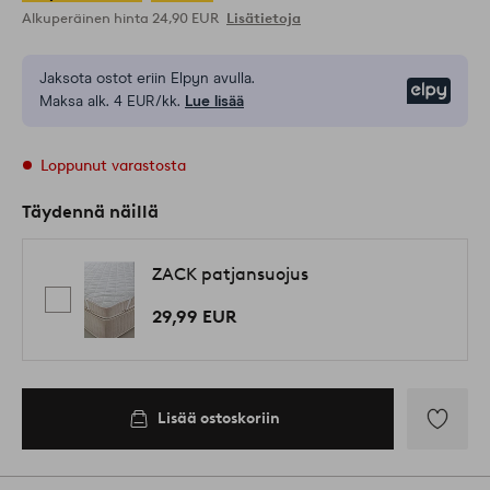
Alkuperäinen hinta
24,90 EUR
Lisätietoja
Jaksota ostot eriin Elpyn avulla.
Elpy
Maksa alk. 4 EUR/kk.
Lue lisää
Loppunut varastosta
Täydennä näillä
ZACK patjansuojus
29,99 EUR
Lisää ostoskoriin
Lisää
suosikkeih