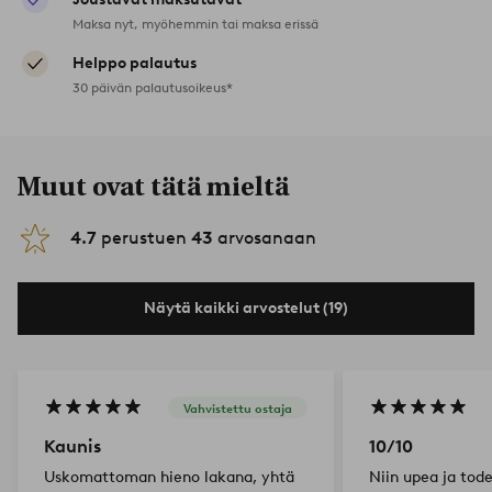
Maksa nyt, myöhemmin tai maksa erissä
Helppo palautus
30 päivän palautusoikeus*
Muut ovat tätä mieltä
4.7
perustuen
43
arvosanaan
Näytä kaikki arvostelut (19)
Vahvistettu ostaja
Kaunis
10/10
Uskomattoman hieno lakana, yhtä
Niin upea ja tode