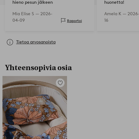
hieno pesun jälkeen
huonetta!
Mia Elise S —
2026-
Amela K —
2026
04-09
16
Raportoi
Tietoa arvosanoista
Yhteensopivia osia
Lisää
suosikkeihin