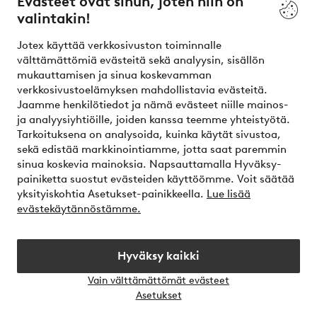
Evästeet ovat sinun, joten niin on
valintakin!
Ehdot
Jotex käyttää verkkosivuston toiminnalle
Ystävät
välttämättömiä evästeitä sekä analyysin, sisällön
mukauttamisen ja sinua koskevamman
verkkosivustoelämyksen mahdollistavia evästeitä.
Jaamme henkilötiedot ja nämä evästeet niille mainos-
Turvalliset maksut – maksa nyt tai erissä
ja analyysiyhtiöille, joiden kanssa teemme yhteistyötä.
Tarkoituksena on analysoida, kuinka käytät sivustoa,
Haluatko tietää
lisää maksuvaihtoehdoistamme
?
sekä edistää markkinointiamme, jotta saat paremmin
elpy
sinua koskevia mainoksia. Napsauttamalla Hyväksy-
painiketta suostut evästeiden käyttöömme. Voit säätää
yksityiskohtia Asetukset-painikkeella.
Lue lisää
evästekäytännöstämme.
Suomi - Valitse maa
Hyväksy kaikki
Instagram
Facebook
Vain välttämättömät evästeet
Avaa
Asetukset
chat-
laati