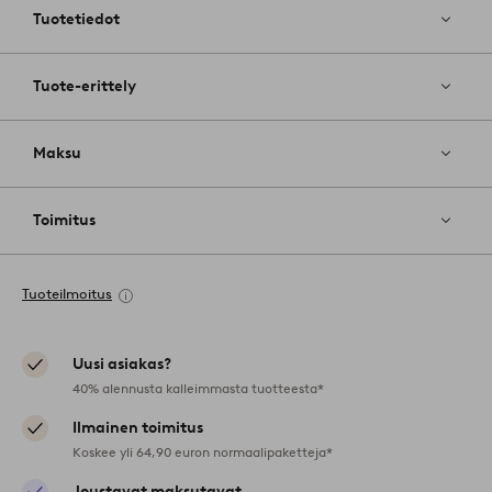
Tuotetiedot
Tuote-erittely
Maksu
Toimitus
Tuoteilmoitus
Uusi asiakas?
40% alennusta kalleimmasta tuotteesta*
Ilmainen toimitus
Koskee yli 64,90 euron normaalipaketteja*
Joustavat maksutavat