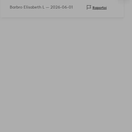
ovat lopettaneet juuri pitsivershojen myynnin
Barbro Elisabeth L —
2026-06-01
Raportoi