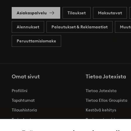
Asiakaspalvelu
Tilaukset
Maksutavat
Alennukset
Palautukset & Reklamaatiot
Muut
Peruuttamislomake
Omat sivut
Tietoa Jotexista
Profiilini
Tietoa Jotexista
Tapahtumat
Tietoa Ellos Groupista
Tilaushistoria
Kestävä kehitys
Tarjoukset
Business inquiries
Saavutettavuusseloste