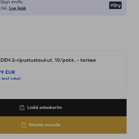
Elpyn avulla.
Elpy
/kk.
Lue lisää
DEN 2-ripustuskoukut, 10/pakk. - korkea
99 EUR
 best value!
Lisää ostoskoriin
Ilmoita minulle