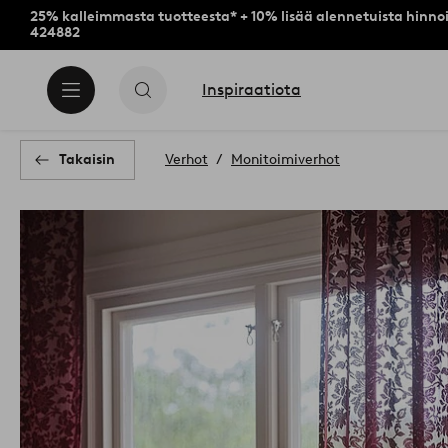
25% kalleimmasta tuotteesta* + 10% lisää alennetuista hinnoi
424882
Inspiraatiota
Takaisin
Verhot
Monitoimiverhot