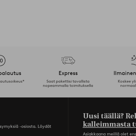
palautus
Express
Ilmainen
lautusoikeus*
Saat pakettisi tavallista
Koskee yl
nopeammalla toimituksella
normaal
Uusi täällä? Re
kalleimmasta t
ysymyksiä -osiosta. Löydät
Asiakkaana meillä olet ensi