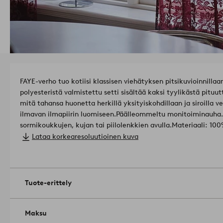
FAYE-verho tuo kotiisi klassisen viehätyksen pitsikuvioinnilla
polyesteristä valmistettu setti sisältää kaksi tyylikästä pituu
mitä tahansa huonetta herkillä yksityiskohdillaan ja siroilla 
ilmavan ilmapiirin luomiseen.
Päälleommeltu monitoiminauha. 
sormikoukkujen, kujan tai piilolenkkien avulla.
Materia
Leveys: 135 cm. Valitse pituus tilattaessa.
Lataa korkearesoluutioinen kuva
Ripustustapa: monitoimihihna.
Määrä pakkauksessa: 2.
Paino: 110 g/m².
Verhon valonvaimennuskerroin: läpikuultava.
Konepesu 40 °C. Ä
Tuote-erittely
rumpukuivausta. Silitä keskilämpötilalla. Kuivapesu (vain öljy
käyttöikää imuroimalla ne varovasti pehmeällä suulakkeella tas
lian tunkeutumisen kankaaseen. Lisäksi verhot säilyttävät vä
Maksu