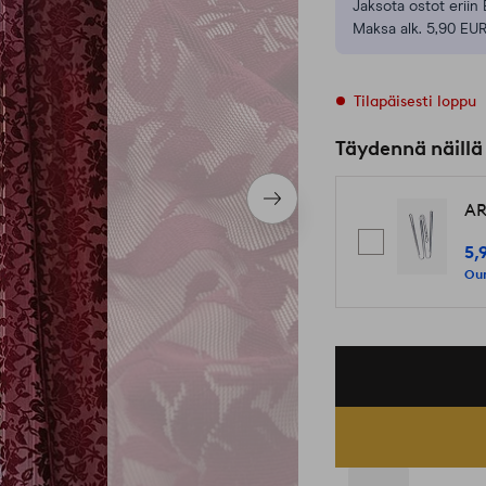
Jaksota ostot eriin 
Maksa alk. 5,90 EUR
Tilapäisesti loppu
Täydennä näillä
Seuraava
AR
tuote
5,
Our