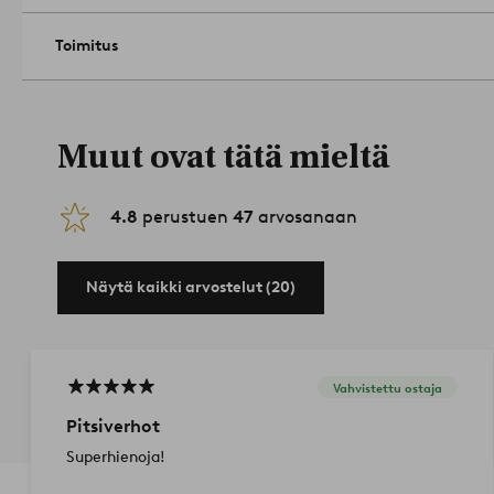
lämpimään veteen kostutetulla vaalealla liinalla. Taputtele tah
kuivua. Kutistuma max 3 %.
Tuotenumero: 2137040-03
Toimitus
Muut ovat tätä mieltä
4.8
perustuen
47
arvosanaan
Näytä kaikki arvostelut (20)
Vahvistettu ostaja
Pitsiverhot
Superhienoja!