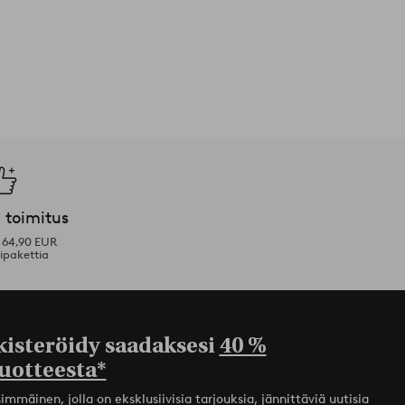
 toimitus
i 64,90 EUR
ipakettia
kisteröidy saadaksesi
40 %
uotteesta*
mmäinen, jolla on eksklusiivisia tarjouksia, jännittäviä uutisia