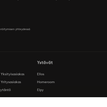
teröitymisen yhteydessä
Ystävät
 Yksityisasiakas
Ellos
 Yritysasiakas
Homeroom
äytäntö
Elpy