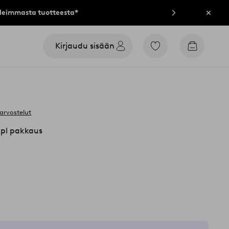
lleimmasta tuotteesta*
Sulje
Kirjaudu sisään
Siirry
Siirry
merkittyihin
ostoskori
suosikkituotteisiin
arvostelut
kpl pakkaus