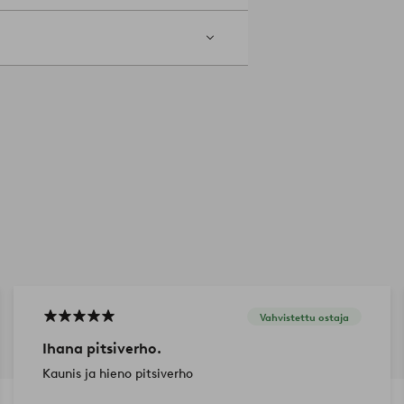
raa varovasti liinalla, höyrytä ja anna
Vahvistettu ostaja
Ihana pitsiverho.
Kaunis ja hieno pitsiverho