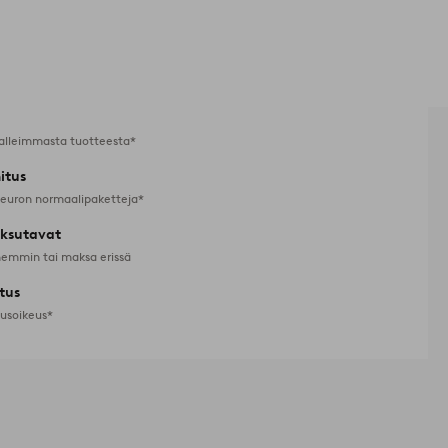
alleimmasta tuotteesta*
itus
 euron normaalipaketteja*
ksutavat
emmin tai maksa erissä
tus
tusoikeus*