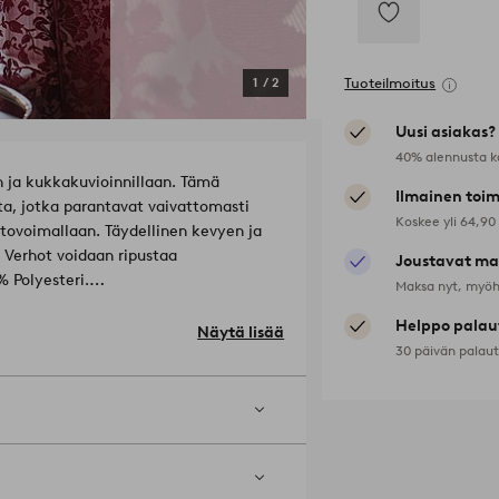
Lisää
suosikkeihin
1
/
2
Tuoteilmoitus
Uusi asiakas?
40% alennusta k
an ja kukkakuvioinnillaan. Tämä
Ilmainen toim
tta, jotka parantavat vaivattomasti
Koskee yli 64,90
vetovoimallaan. Täydellinen kevyen ja
Verhot voidaan ripustaa
Joustavat ma
ali: 100% Polyesteri.
Maksa nyt, myöh
Helppo palau
Näytä lisää
30 päivän palau
lä käytä valkaisuainetta. Ei
liuotinkäyttö). Pidennä verhojen
aisin väliajoin. Näin vältät pölyn ja
rinsä pidempään. Tahrat poistetaan