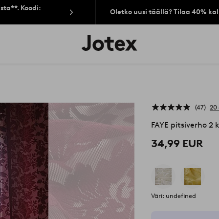
sta**. Koodi:
Oletko uusi täällä? Tilaa 40% ka
Jotex-
logo
–
siirry
aloitussivulle
47
20 
FAYE pitsiverho 2 
34,99 EUR
Väri: undefined