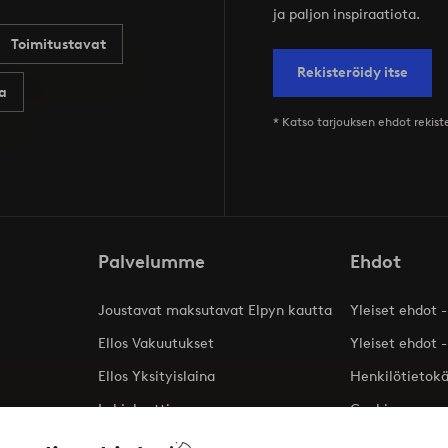
ja paljon inspiraatiota.
Toimitustavat
Rekisteröidy itse
a
* Katso tarjouksen ehdot rekis
Palvelumme
Ehdot
Joustavat maksutavat Elpyn kautta
Yleiset ehdot -
Ellos Vakuutukset
Yleiset ehdot -
Ellos Yksityislaina
Henkilötietok
Lahjakortti
Cookies
Affiliates