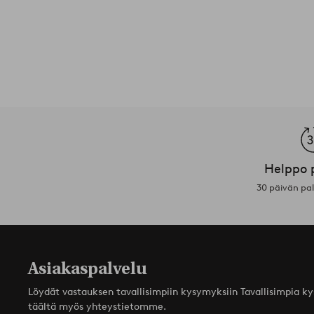
Helppo 
30 päivän pa
Asiakaspalvelu
Löydät vastauksen tavallisimpiin kysymyksiin Tavallisimpia k
täältä myös yhteystietomme.