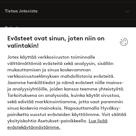
Tietoa Jotexista
Palvelumme
Evästeet ovat sinun, joten niin on
valintakin!
Ehdot
Jotex käyttää verkkosivuston toiminnalle
Ystävät
välttämättömiä evästeitä sekä analyysin, sisällön
mukauttamisen ja sinua koskevamman
verkkosivustoelämyksen mahdollistavia evästeitä.
Jaamme henkilötiedot ja nämä evästeet niille mainos-
Turvalliset maksut – maksa nyt tai erissä
ja analyysiyhtiöille, joiden kanssa teemme yhteistyötä.
Tarkoituksena on analysoida, kuinka käytät sivustoa,
Haluatko tietää
lisää maksuvaihtoehdoistamme
?
sekä edistää markkinointiamme, jotta saat paremmin
elpy
sinua koskevia mainoksia. Napsauttamalla Hyväksy-
painiketta suostut evästeiden käyttöömme. Voit säätää
yksityiskohtia Asetukset-painikkeella.
Lue lisää
evästekäytännöstämme.
Suomi - Valitse maa