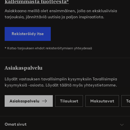
kalleimmasta tuotteesta*
Asiakkaana meillä olet ensimmäinen, jolla on eksklusiivisia
tarjouksia, jännittäviä uutisia ja paljon inspiraatiota.
Rekisteröidy itse
* Katso tarjouksen ehdot rekisteröitymisen yhteydessä
Asiakaspalvelu
Löydät vastauksen tavallisimpiin kysymyksiin Tavallisimpia
kysymyksiä -osiosta. Löydät täältä myös yhteystietomme.
Asiakaspalvelu
Tilaukset
Maksutavat
T
Omat sivut