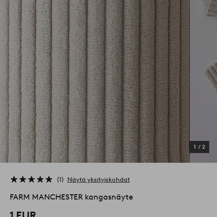
1
/
2
1
Näytä yksityiskohdat
FARM MANCHESTER kangasnäyte
1 EUR