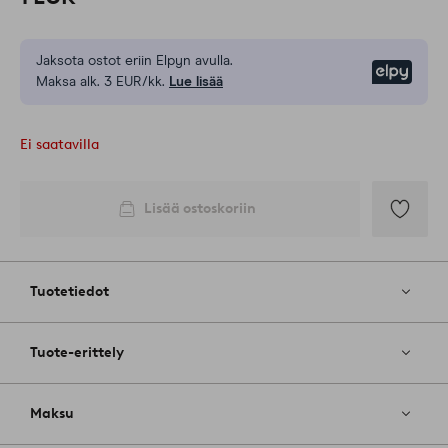
Jaksota ostot eriin Elpyn avulla.
Elpy
Maksa alk. 3 EUR/kk.
Lue lisää
Ei saatavilla
Lisää ostoskoriin
Lisää
suosikkeih
Tuotetiedot
Tuote-erittely
Maksu