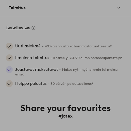
Toimitus
Tuoteilmoitus
Uusi asiakas? -
40% alennusta kalleimmasta tuotteesta*
Ilmainen toimitus -
Koskee yli 64,90 euron normaalipaketteja*
Joustavat maksutavat -
Maksa nyt, myöhemmin tai maksa
erissä
Helppo palautus -
30 päivän palautusoikeus*
Share your favourites
#jotex