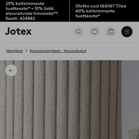
25% kalleimmasta
Oletko uusi täällä? Tilaa
tuotteesta* + 10% lisää
40% kalleimmasta
alennetuista hinnoista**.
tuotteesta*
Koodi: 424882
Jotex-
Siirry
Siirry
logo
merkittyihin
ostoskoriin
–
suosikkituotteisiin
siirry
Näytteet
Kangasnäytteet - Huonekalut
aloitussivulle
Takaisin