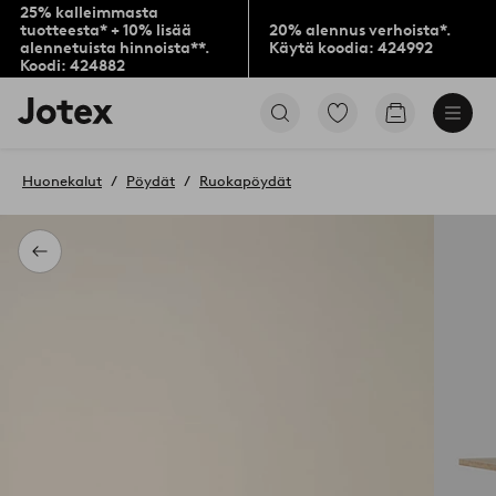
25% kalleimmasta
tuotteesta* + 10% lisää
20% alennus verhoista*.
alennetuista hinnoista**.
Käytä koodia: 424992
Koodi: 424882
Jotex-
Siirry
Siirry
logo
merkittyihin
ostoskoriin
–
suosikkituotteisiin
siirry
Huonekalut
Pöydät
Ruokapöydät
aloitussivulle
Takaisin