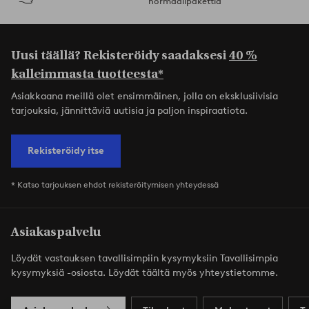
normaalipakettia
Uusi täällä? Rekisteröidy saadaksesi
40 %
kalleimmasta tuotteesta*
Asiakkaana meillä olet ensimmäinen, jolla on eksklusiivisia
tarjouksia, jännittäviä uutisia ja paljon inspiraatiota.
Rekisteröidy itse
* Katso tarjouksen ehdot rekisteröitymisen yhteydessä
Asiakaspalvelu
Löydät vastauksen tavallisimpiin kysymyksiin Tavallisimpia
kysymyksiä -osiosta. Löydät täältä myös yhteystietomme.