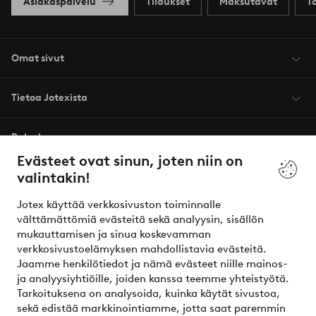
Asiakaspalvelu
Tilaukset
Maksutavat
T
Omat sivut
Tietoa Jotexista
Palvelumme
Evästeet ovat sinun, joten niin on
valintakin!
Ehdot
Jotex käyttää verkkosivuston toiminnalle
Ystävät
välttämättömiä evästeitä sekä analyysin, sisällön
mukauttamisen ja sinua koskevamman
verkkosivustoelämyksen mahdollistavia evästeitä.
Jaamme henkilötiedot ja nämä evästeet niille mainos-
Turvalliset maksut – maksa nyt tai erissä
ja analyysiyhtiöille, joiden kanssa teemme yhteistyötä.
Tarkoituksena on analysoida, kuinka käytät sivustoa,
Haluatko tietää
lisää maksuvaihtoehdoistamme
?
sekä edistää markkinointiamme, jotta saat paremmin