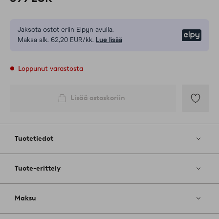
Jaksota ostot eriin Elpyn avulla.
Elpy
Maksa alk. 62,20 EUR/kk.
Lue lisää
Loppunut varastosta
Lisää ostoskoriin
Lisää
suosikkeih
Tuotetiedot
Tuote-erittely
Maksu