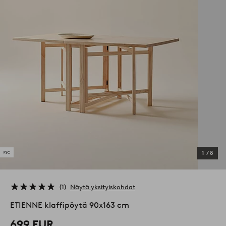
1
/
8
1
Näytä yksityiskohdat
ETIENNE klaffipöytä 90x163 cm
699 EUR