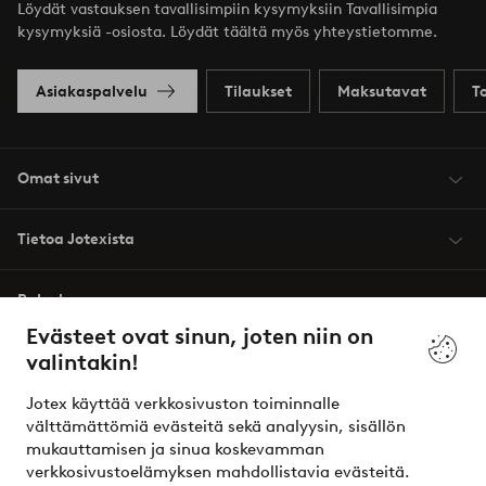
Löydät vastauksen tavallisimpiin kysymyksiin Tavallisimpia
kysymyksiä -osiosta. Löydät täältä myös yhteystietomme.
Asiakaspalvelu
Tilaukset
Maksutavat
T
Omat sivut
Tietoa Jotexista
Palvelumme
Evästeet ovat sinun, joten niin on
valintakin!
Ehdot
Jotex käyttää verkkosivuston toiminnalle
Ystävät
välttämättömiä evästeitä sekä analyysin, sisällön
mukauttamisen ja sinua koskevamman
verkkosivustoelämyksen mahdollistavia evästeitä.