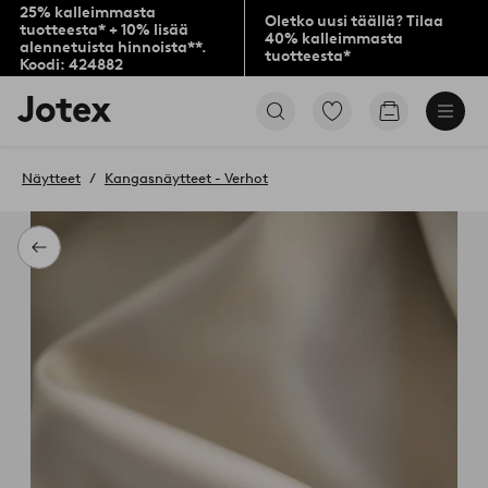
25% kalleimmasta
Oletko uusi täällä? Tilaa
tuotteesta* + 10% lisää
40% kalleimmasta
alennetuista hinnoista**.
tuotteesta*
Koodi: 424882
Jotex-
Siirry
Siirry
logo
merkittyihin
ostoskoriin
–
suosikkituotteisiin
siirry
Näytteet
Kangasnäytteet - Verhot
aloitussivulle
Takaisin