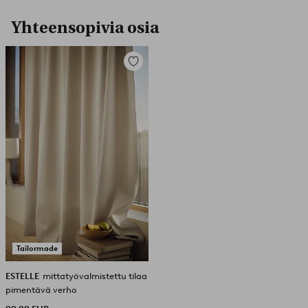
Yhteensopivia osia
Lisää
suosikkeihin
Tailormade
ESTELLE
mittatyövalmistettu tilaa
pimentävä verho