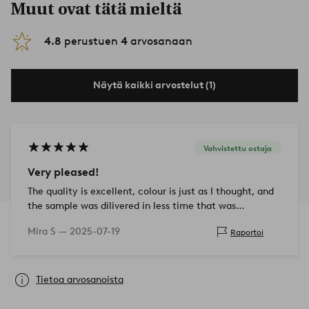
Muut ovat tätä mieltä
4.8
perustuen
4
arvosanaan
Näytä kaikki arvostelut (1)
Vahvistettu ostaja
Very pleased!
The quality is excellent, colour is just as I thought, and
the sample was dilivered in less time that was
promised. I’m super happy for this opportunity to see
Mira S —
2025-07-19
Raportoi
the product before ordering…
Tietoa arvosanoista