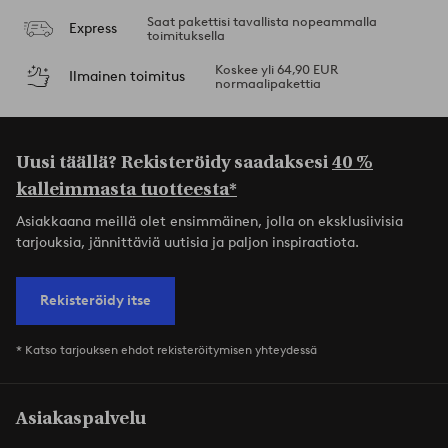
Saat pakettisi tavallista nopeammalla
Express
toimituksella
Koskee yli 64,90 EUR
Ilmainen toimitus
normaalipakettia
Uusi täällä? Rekisteröidy saadaksesi
40 %
kalleimmasta tuotteesta*
Asiakkaana meillä olet ensimmäinen, jolla on eksklusiivisia
tarjouksia, jännittäviä uutisia ja paljon inspiraatiota.
Rekisteröidy itse
* Katso tarjouksen ehdot rekisteröitymisen yhteydessä
Asiakaspalvelu