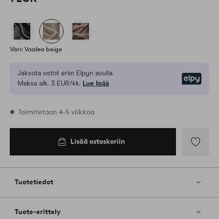
Väri: Vaalea beige
Jaksota ostot eriin Elpyn avulla.
Elpy
Maksa alk. 3 EUR/kk.
Lue lisää
Varastossa
Toimitetaan 4-5 viikkoa
Lisää ostoskoriin
Lisää
ostoskoriin
Lisää
suosikkeih
Tuotetiedot
Tuote-erittely