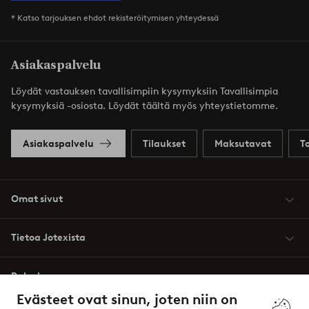
* Katso tarjouksen ehdot rekisteröitymisen yhteydessä
Asiakaspalvelu
Löydät vastauksen tavallisimpiin kysymyksiin Tavallisimpia
kysymyksiä -osiosta. Löydät täältä myös yhteystietomme.
Asiakaspalvelu
Tilaukset
Maksutavat
T
Omat sivut
Tietoa Jotexista
Palvelumme
Evästeet ovat sinun, joten niin on