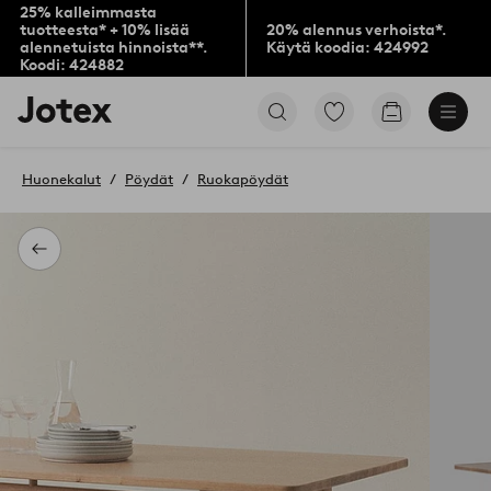
25% kalleimmasta
tuotteesta* + 10% lisää
20% alennus verhoista*.
alennetuista hinnoista**.
Käytä koodia: 424992
Koodi: 424882
Jotex-
Siirry
Siirry
logo
merkittyihin
ostoskoriin
–
suosikkituotteisiin
siirry
Huonekalut
Pöydät
Ruokapöydät
aloitussivulle
Takaisin