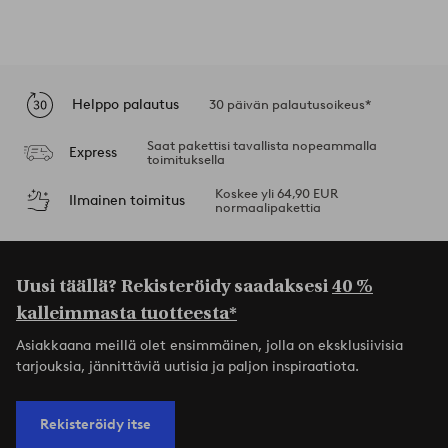
Helppo palautus
30 päivän palautusoikeus*
Saat pakettisi tavallista nopeammalla
Express
toimituksella
Koskee yli 64,90 EUR
Ilmainen toimitus
normaalipakettia
Uusi täällä? Rekisteröidy saadaksesi
40 %
kalleimmasta tuotteesta*
Asiakkaana meillä olet ensimmäinen, jolla on eksklusiivisia
tarjouksia, jännittäviä uutisia ja paljon inspiraatiota.
Rekisteröidy itse