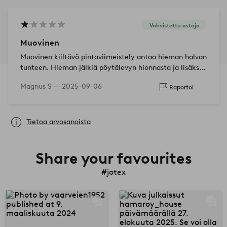
Vahvistettu ostaja
Muovinen
Muovinen kiiltävä pintaviimeistely antaa hieman halvan
tunteen. Hieman jälkiä pöytälevyn hionnasta ja lisäksi
vaurioitunut, täynnä pieniä reikiä.
Magnus S —
2025-09-06
Raportoi
Tietoa arvosanoista
Share your favourites
#jotex