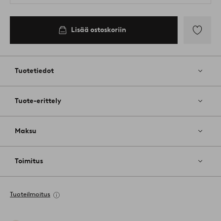
Lisää ostoskoriin
Lisää
suosikkeih
Tuotetiedot
Tuote-erittely
Maksu
Toimitus
Tuoteilmoitus