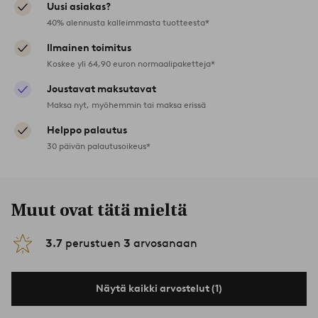
Uusi asiakas?
40% alennusta kalleimmasta tuotteesta*
Ilmainen toimitus
Koskee yli 64,90 euron normaalipaketteja*
Joustavat maksutavat
Maksa nyt, myöhemmin tai maksa erissä
Helppo palautus
30 päivän palautusoikeus*
Muut ovat tätä mieltä
3.7
perustuen
3
arvosanaan
Näytä kaikki arvostelut (1)