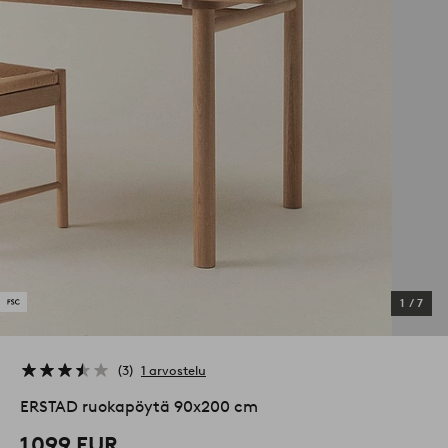
1
/
7
3
1 arvostelu
ERSTAD ruokapöytä 90x200 cm
1 099 EUR