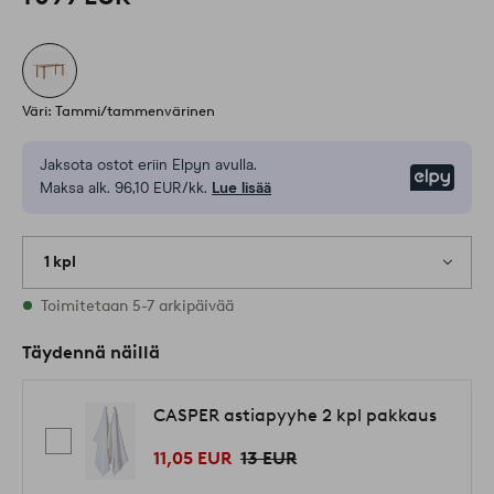
Väri: Tammi/tammenvärinen
Jaksota ostot eriin Elpyn avulla.
Elpy
Maksa alk. 96,10 EUR/kk.
Lue lisää
1 kpl
Varastossa
Toimitetaan 5-7 arkipäivää
Täydennä näillä
CASPER astiapyyhe 2 kpl pakkaus
11,05 EUR
13 EUR