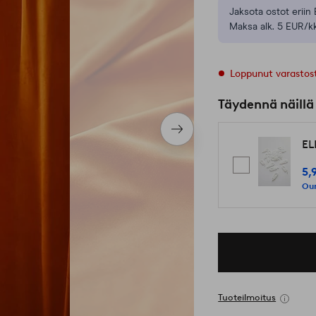
Jaksota ostot eriin 
Maksa alk. 5 EUR/kk
Loppunut varastos
Täydennä näillä
Seuraava
EL
tuote
5,
Our
Tuoteilmoitus