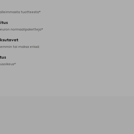
alleimmasta tuotteesta*
itus
 euron normaalipaketteja*
ksutavat
emmin tai maksa erissä
tus
tusoikeus*