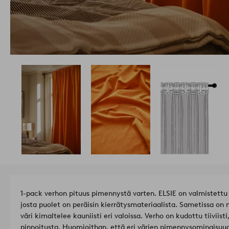
1-pack verhon pituus pimennystä varten. ELSIE on valmistettu 
josta puolet on peräisin kierrätysmateriaalista. Sametissa on
väri kimaltelee kauniisti eri valoissa. Verho on kudottu tiiviisti
pinnoitusta. Huomioithan, että eri värien pimennysominais