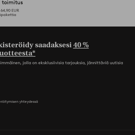
 toimitus
i 64,90 EUR
ipakettia
kisteröidy saadaksesi
40 %
uotteesta*
mmäinen, jolla on eksklusiivisia tarjouksia, jännittäviä uutisia
teröitymisen yhteydessä