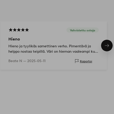
Vahvistettu ostaja
Hieno
Hieno ja tyylikäs samettinen verho. Pimentävä ja
Seu
tuo
helppo nostaa teipillä. Väri on hieman vaaleampi kuin
kuvissa, mutta sopii täydellisesti
Beate N —
2025-05-11
Raportoi
makuuhuoneeseemme.