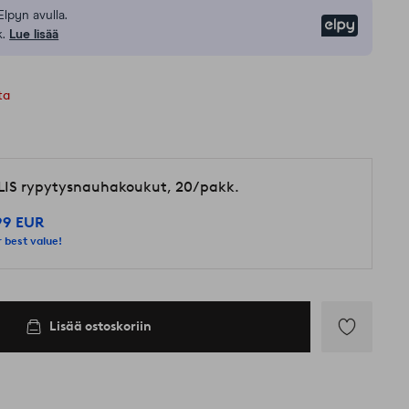
Elpyn avulla.
Elpy
.
Lue lisää
ta
LIS rypytysnauhakoukut, 20/pakk.
99 EUR
 best value!
Lisää ostoskoriin
Lisää
suosikkeihin