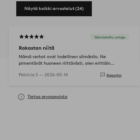
Näytä kaikki arvostelut (24)
Vahvistettu ostaja
Rakastan niitä
Nämä verhot ovat todellinen silmänilo. Ne
pimentävät huoneen riittävästi, olen erittäin
tyytyväinen. Jos pidät täydellisestä pimeydestä,
Patricia S —
2026-05-14
Raportoi
sinun pitäisi etsiä jotain muuta🥰
Tietoa arvosanoista