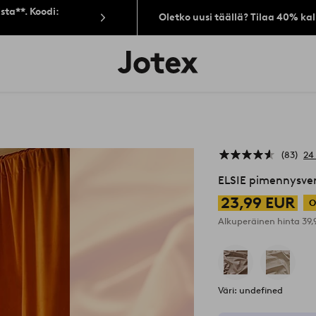
sta**. Koodi:
Oletko uusi täällä? Tilaa 40% ka
Jotex-
logo
–
siirry
aloitussivulle
83
24
ELSIE pimennysver
23,99 EUR
O
Alkuperäinen hinta
39
Väri: undefined