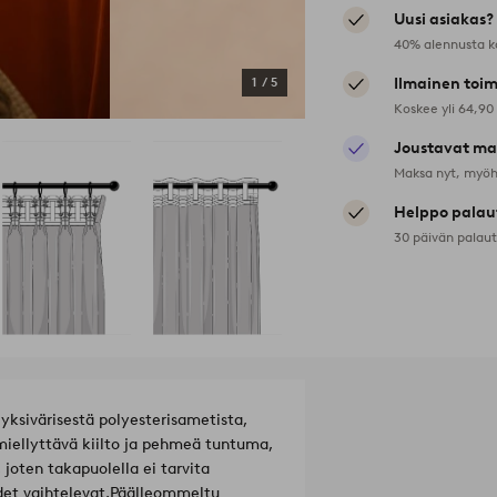
Uusi asiakas?
40% alennusta k
1
/
5
Ilmainen toim
Koskee yli 64,90
Joustavat ma
Maksa nyt, myöh
Helppo palau
30 päivän palau
yksivärisestä polyesterisametista,
 miellyttävä kiilto ja pehmeä tuntuma,
, joten takapuolella ei tarvita
uudet vaihtelevat.
Päälleommeltu