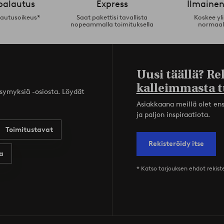
palautus
Express
Ilmainen
lautusoikeus*
Saat pakettisi tavallista
Koskee yl
nopeammalla toimituksella
normaal
Uusi täällä? Re
kalleimmasta t
ysymyksiä -osiosta. Löydät
Asiakkaana meillä olet ensi
ja paljon inspiraatiota.
Toimitustavat
Rekisteröidy itse
a
* Katso tarjouksen ehdot rekis