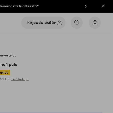
lleimmasta tuotteesta*
Sulje
Kirjaudu sisään
Siirry
Siirry
merkittyihin
ostoskori
suosikkituotteisiin
 arvostelut
ho 1 pala
utlet
,99 EUR
Lisätietoja