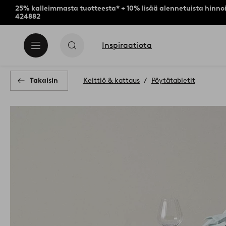
25% kalleimmasta tuotteesta* + 10% lisää alennetuista hinnoi
424882
Inspiraatiota
Takaisin
Keittiö & kattaus
Pöytätabletit