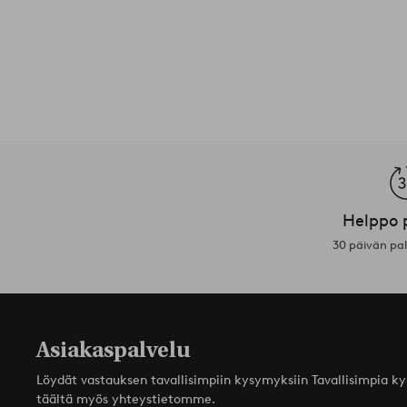
Helppo 
30 päivän pa
Asiakaspalvelu
Löydät vastauksen tavallisimpiin kysymyksiin Tavallisimpia k
täältä myös yhteystietomme.