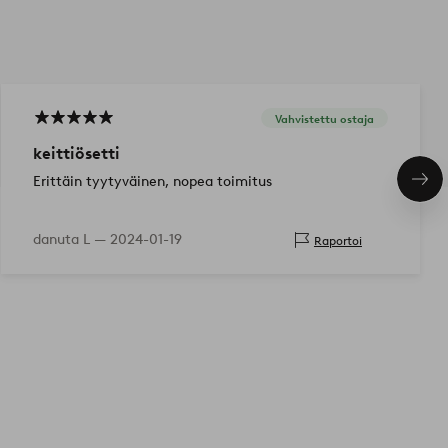
Vahvistettu ostaja
keittiösetti
Erittäin tyytyväinen, nopea toimitus
Seu
tuo
danuta L —
2024-01-19
Raportoi