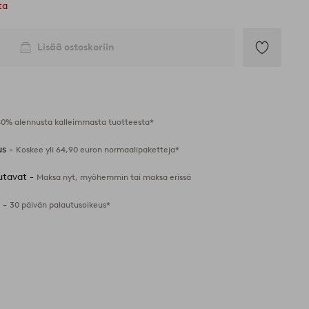
ta
Lisää ostoskoriin
Lisää
suosikkeihin
40% alennusta kalleimmasta tuotteesta*
us -
Koskee yli 64,90 euron normaalipaketteja*
utavat -
Maksa nyt, myöhemmin tai maksa erissä
 -
30 päivän palautusoikeus*