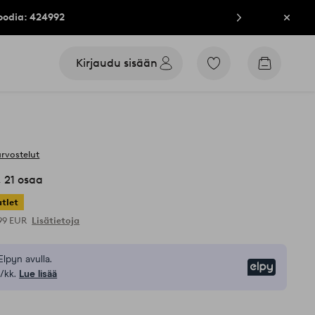
oodia: 424992
Sulje
Kirjaudu sisään
Siirry
Siirry
merkittyihin
ostoskori
suosikkituotteisiin
arvostelut
, 21 osaa
tlet
,99 EUR
Lisätietoja
Elpyn avulla.
Elpy
/kk.
Lue lisää