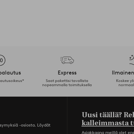
palautus
Express
Ilmainen
lautusoikeus*
Saat pakettisi tavallista
Koskee yl
nopeammalla toimituksella
normaal
Uusi täällä? Re
kalleimmasta t
ysymyksiä -osiosta. Löydät
Asiakkaana meillä olet ensi