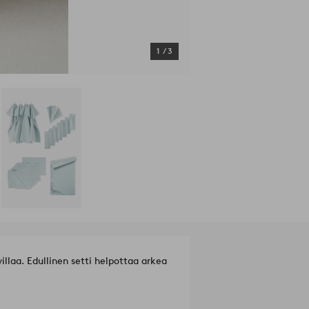
1
/
3
illaa. Edullinen setti helpottaa arkea