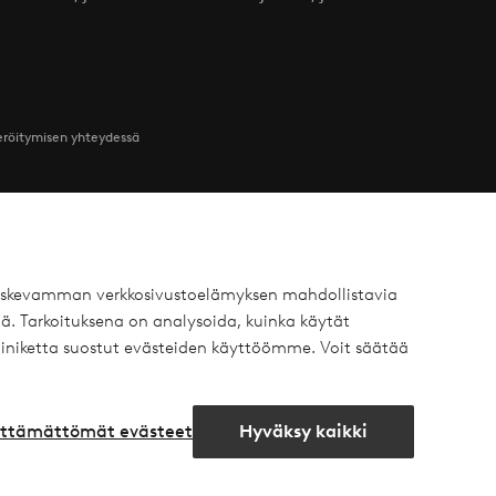
teröitymisen yhteydessä
Ystävät
 koskevamman verkkosivustoelämyksen mahdollistavia
ä. Tarkoituksena on analysoida, kuinka käytät
 Yksityisasiakas
Ellos
iniketta suostut evästeiden käyttöömme. Voit säätää
 Yritysasiakas
Homeroom
äytäntö
Elpy
lttämättömät evästeet
Hyväksy kaikki
Avaa
chat-
laatikko