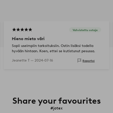
Vahvistettu ostaja
Hieno mieto väri
Sopii useimpiin tarkoituksiin. Ostin lisäksi todella
hyvään hintaan. Koen, ettei se kutistunut pesussa.
Jeanette T —
2024-07-16
Raportoi
Share your favourites
#jotex