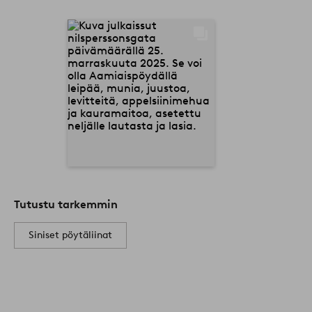
Tutustu tarkemmin
Siniset pöytäliinat