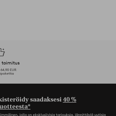
 toimitus
i 64,90 EUR
ipakettia
kisteröidy saadaksesi
40 %
uotteesta*
mmäinen, jolla on eksklusiivisia tarjouksia, jännittäviä uutisia