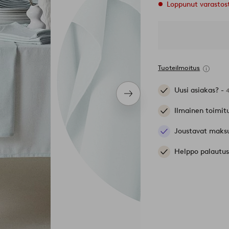
Loppunut varastos
Tuoteilmoitus
Uusi asiakas? -
Seuraava
tuote
Ilmainen toimit
Joustavat maks
Helppo palautus