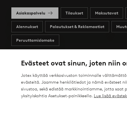
Asiakaspalvelu
Tilaukset
Maksutavat
Alennukset
Palautukset & Reklamaatiot
Muut
Peruuttamislomake
Evästeet ovat sinun, joten niin o
Omat sivut
Tietoa Jotexista
Jotex käyttää verkkosivuston toiminnalle välttämätt
evästeitä. Jaamme henkilötiedot ja nämä evästeet niil
Profiilini
Tietoa Jotexista
sivustoa, sekä edistää markkinointiamme, jotta saat
yksityiskohtia Asetukset-painikkeella.
Lue lisää eväst
Tapahtumat
Tietoa Ellos Groupista
Tilaushistoria
Kestävä kehitys
Tarjoukset
Business inquiries
Saavutettavuusseloste