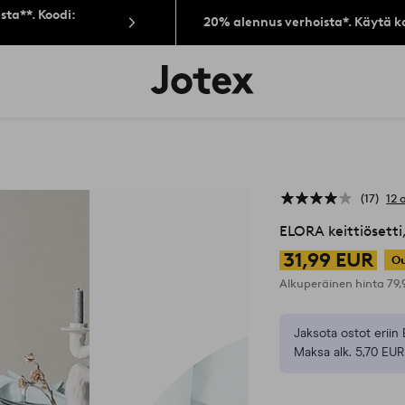
sta**. Koodi:
20% alennus verhoista*. Käytä k
Jotex-
logo
–
siirry
aloitussivulle
17
12 
ELORA keittiösetti
31,99 EUR
Ou
Alkuperäinen hinta
79
Jaksota ostot eriin 
Maksa alk. 5,70 EUR