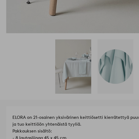
ELORA on 21-osainen yksivärinen keittiösetti kierrätettyä puuv
ja tuo keittiöön yhtenäistä tyyliä.
Pakkauksen sisältö:
- 8 lautasliinaa 45 x 45 cm