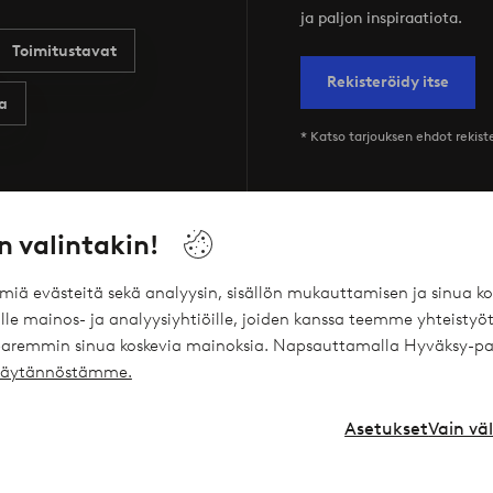
ja paljon inspiraatiota.
Toimitustavat
Rekisteröidy itse
a
* Katso tarjouksen ehdot rekis
n valintakin!
Palvelumme
Ehdot
ömiä evästeitä sekä analyysin, sisällön mukauttamisen ja sinua
le mainos- ja analyysiyhtiöille, joiden kanssa teemme yhteistyöt
Joustavat maksutavat Elpyn kautta
Yleiset ehdot -
 paremmin sinua koskevia mainoksia. Napsauttamalla Hyväksy-pa
ekäytännöstämme.
Ellos Vakuutukset
Yleiset ehdot -
Ellos Yksityislaina
Henkilötietok
Asetukset
Vain vä
Lahjakortti
Cookies
Affiliates