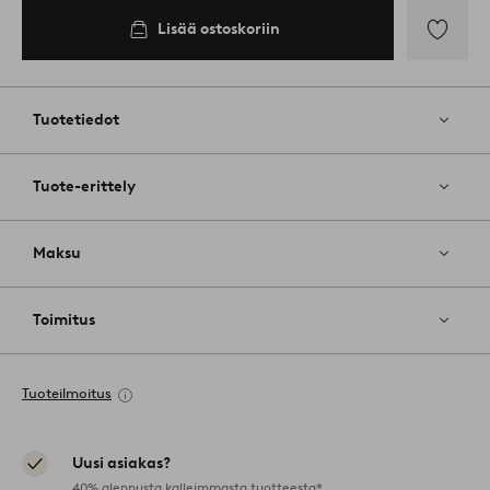
Lisää ostoskoriin
Lisää
suosikkeih
Tuotetiedot
Tuote-erittely
Maksu
Toimitus
Tuoteilmoitus
Uusi asiakas?
40% alennusta kalleimmasta tuotteesta*