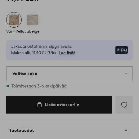
Väri: Pellavabeige
Jaksota ostot eriin Elpyn avulla.
Elpy
Maksa alk. 11,40 EUR/kk.
Lue lisää
Valitse koko
Varastossa on kaikkia kokoja
Toimitetaan 3-6 arkipäivää
Lisää ostoskoriin
Lisää
suosikkeih
Tuotetiedot