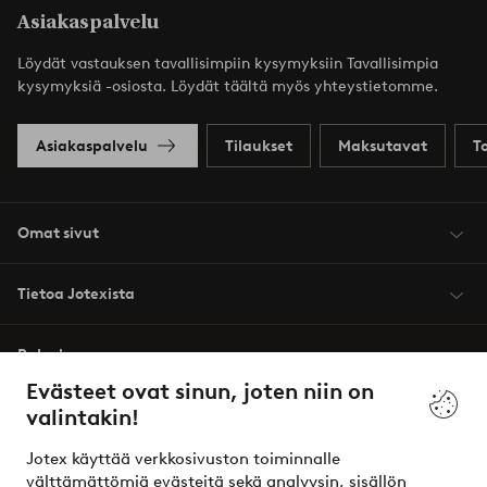
Asiakaspalvelu
Löydät vastauksen tavallisimpiin kysymyksiin Tavallisimpia
kysymyksiä -osiosta. Löydät täältä myös yhteystietomme.
Asiakaspalvelu
Tilaukset
Maksutavat
T
Omat sivut
Tietoa Jotexista
Palvelumme
Evästeet ovat sinun, joten niin on
valintakin!
Ehdot
Jotex käyttää verkkosivuston toiminnalle
Ystävät
välttämättömiä evästeitä sekä analyysin, sisällön