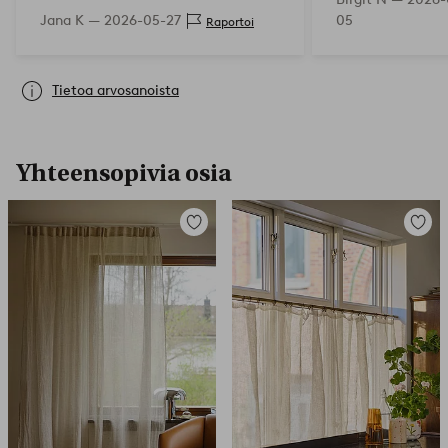
täydellinen. Hinta on perusteltu.
Jana K —
2026-05-27
05
Raportoi
Tietoa arvosanoista
Yhteensopivia osia
Lisää
Lisää
suosikkeihin
suosikk