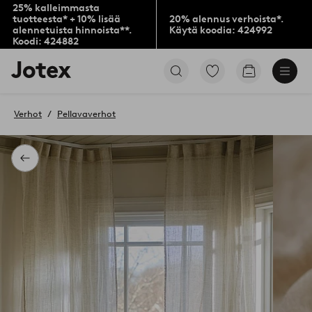
25% kalleimmasta
tuotteesta* + 10% lisää
20% alennus verhoista*.
alennetuista hinnoista**.
Käytä koodia: 424992
Koodi: 424882
Jotex-
Siirry
Siirry
logo
merkittyihin
ostoskoriin
–
suosikkituotteisiin
siirry
Verhot
Pellavaverhot
aloitussivulle
Takaisin