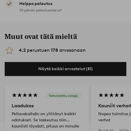
Helppo palautus
30 päivän palautusoikeus*
Muut ovat tätä mieltä
4.2
perustuen
178
arvosanaan
Näytä kaikki arvostelut (81)
Vahvistettu ostaja
Laadukas
Kauniit verhot
Pellavakaihdin on ylittänyt kaikki
Nopea toimitus ja
odotukset. Se laskeutuu niin
verhot
kauniisti löysästi, pituus on minulle
Birgit N —
2026-