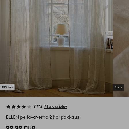
1
/
3
178
81 arvostelut
ELLEN pellavaverho 2 kpl pakkaus
99,99 EUR