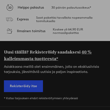
Helppo palautus
30 päivän palautusoikeus*
Saat pakettisi tavallista nopeammalla
Express
toimituksella
Koskee yli 64,90 EUR
Ilmainen toimitus
normaalipakettia
Uusi täällä? Rekisteröidy saadaksesi
40 %
kalleimmasta tuotteesta*
Asiakkaana meillä olet ensimmäinen, jolla on eksklusiivisia
tarjouksia, jännittäviä uutisia ja paljon inspiraatiota.
Rekisteröidy itse
* Katso tarjouksen ehdot rekisteröitymisen yhteydessä