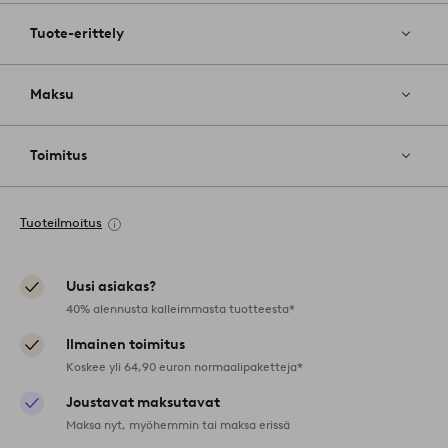
Tuote-erittely
Maksu
Toimitus
Tuoteilmoitus
Uusi asiakas?
40% alennusta kalleimmasta tuotteesta*
Ilmainen toimitus
Koskee yli 64,90 euron normaalipaketteja*
Joustavat maksutavat
Maksa nyt, myöhemmin tai maksa erissä