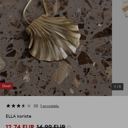
Deal
1
/
3
2
1 arvostelu
ELLA koriste
12,74 EUR
14,99 EUR