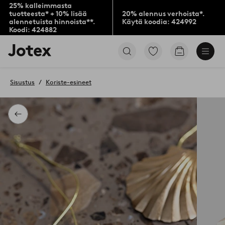
25% kalleimmasta
tuotteesta* + 10% lisää
20% alennus verhoista*.
alennetuista hinnoista**.
Käytä koodia: 424992
Koodi: 424882
Jotex-
Siirry
Siirry
logo
merkittyihin
ostoskoriin
–
suosikkituotteisiin
siirry
Sisustus
Koriste-esineet
aloitussivulle
Takaisin