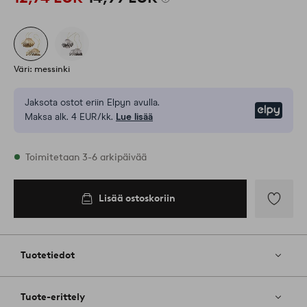
Väri: messinki
Jaksota ostot eriin Elpyn avulla.
Elpy
Maksa alk. 4 EUR/kk.
Lue lisää
Varastossa
Toimitetaan 3-6 arkipäivää
Lisää ostoskoriin
Lisää
ostoskoriin
Lisää
suosikkeih
Tuotetiedot
Tuote-erittely