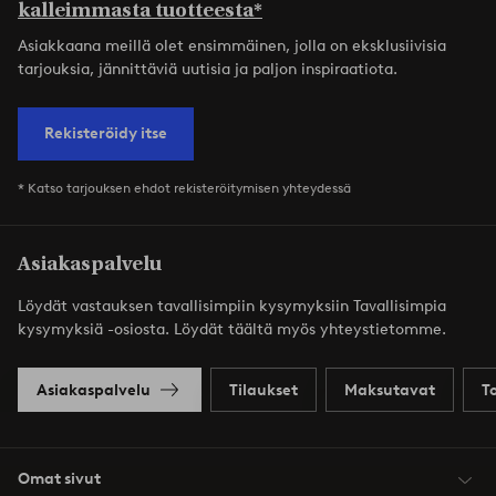
kalleimmasta tuotteesta*
Asiakkaana meillä olet ensimmäinen, jolla on eksklusiivisia
tarjouksia, jännittäviä uutisia ja paljon inspiraatiota.
Rekisteröidy itse
* Katso tarjouksen ehdot rekisteröitymisen yhteydessä
Asiakaspalvelu
Löydät vastauksen tavallisimpiin kysymyksiin Tavallisimpia
kysymyksiä -osiosta. Löydät täältä myös yhteystietomme.
Asiakaspalvelu
Tilaukset
Maksutavat
T
Omat sivut