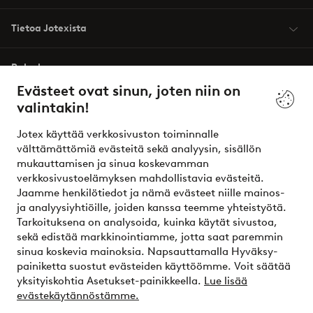
Tietoa Jotexista
Palvelumme
Evästeet ovat sinun, joten niin on
valintakin!
Ehdot
Jotex käyttää verkkosivuston toiminnalle
Ystävät
välttämättömiä evästeitä sekä analyysin, sisällön
mukauttamisen ja sinua koskevamman
verkkosivustoelämyksen mahdollistavia evästeitä.
Jaamme henkilötiedot ja nämä evästeet niille mainos-
Turvalliset maksut – maksa nyt tai erissä
ja analyysiyhtiöille, joiden kanssa teemme yhteistyötä.
Tarkoituksena on analysoida, kuinka käytät sivustoa,
Haluatko tietää
lisää maksuvaihtoehdoistamme
?
sekä edistää markkinointiamme, jotta saat paremmin
elpy
sinua koskevia mainoksia. Napsauttamalla Hyväksy-
painiketta suostut evästeiden käyttöömme. Voit säätää
yksityiskohtia Asetukset-painikkeella.
Lue lisää
evästekäytännöstämme.