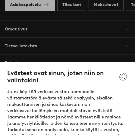
Asiakaspalvelu
Tilaukset
Maksutavat
T
Omat sivut
Tietoa Jotexista
Palvelumme
Evästeet ovat sinun, joten niin on
valintakin!
Ehdot
Jotex käyttää verkkosivuston toiminnalle
Ystävät
välttämättömiä evästeitä sekä analyysin, sisällön
mukauttamisen ja sinua koskevamman
verkkosivustoelämyksen mahdollistavia evästeitä.
Jaamme henkilötiedot ja nämä evästeet niille mainos-
Turvalliset maksut – maksa nyt tai erissä
ja analyysiyhtiöille, joiden kanssa teemme yhteistyötä.
Tarkoituksena on analysoida, kuinka käytät sivustoa,
Haluatko tietää
lisää maksuvaihtoehdoistamme
?