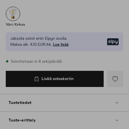
Väri: Kirkas
Jaksota ostot eriin Elpyn avulla.
Elpy
Maksa alk. 4,10 EUR/kk.
Lue lisää
Varastossa
Toimitetaan 6-8 arkipäivää
Lisää ostoskoriin
Lisää
ostoskoriin
Lisää
suosikkeih
Tuotetiedot
Tuote-erittely