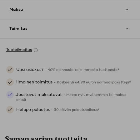
Maksu
Toimitus
Tuoteilmoitus
Uusi asiakas? -
40% alennusta kalleimmasta tuotteesta*
Ilmainen toimitus -
Koskee yli 64,90 euron normaalipaketteja*
Joustavat maksutavat -
Maksa nyt, myöhemmin tai maksa
erissä
Helppo palautus -
30 päivän palautusoikeus*
Saman sarjan tuotteita