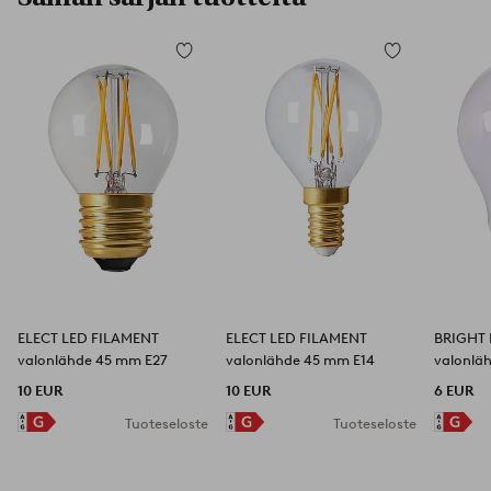
Lisää
Lisää
suosikkeihin
suosikkeihin
ELECT LED FILAMENT
ELECT LED FILAMENT
BRIGHT 
valonlähde 45 mm E27
valonlähde 45 mm E14
valonlä
10 EUR
10 EUR
6 EUR
Tuoteseloste
Tuoteseloste