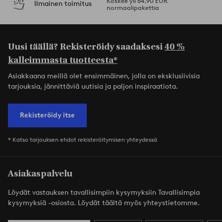
Koskee yli 64,90 EUR
Ilmainen toimitus
normaalipakettia
Uusi täällä? Rekisteröidy saadaksesi
40 %
kalleimmasta tuotteesta*
Asiakkaana meillä olet ensimmäinen, jolla on eksklusiivisia
tarjouksia, jännittäviä uutisia ja paljon inspiraatiota.
Rekisteröidy itse
* Katso tarjouksen ehdot rekisteröitymisen yhteydessä
Asiakaspalvelu
Löydät vastauksen tavallisimpiin kysymyksiin Tavallisimpia
kysymyksiä -osiosta. Löydät täältä myös yhteystietomme.