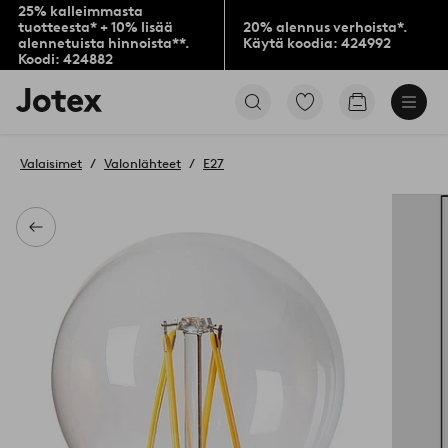
25% kalleimmasta
tuotteesta* + 10% lisää
20% alennus verhoista*.
alennetuista hinnoista**.
Käytä koodia: 424992
Koodi: 424882
Jotex-
Siirry
Siirry
logo
merkittyihin
ostoskoriin
–
suosikkituotteisiin
siirry
Valaisimet
Valonlähteet
E27
aloitussivulle
Takaisin