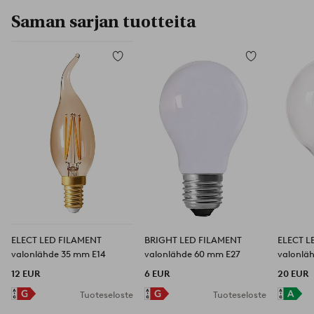
Saman sarjan tuotteita
Lisää
Lisää
suosikkeihin
suosikkeihin
ELECT LED FILAMENT
BRIGHT LED FILAMENT
ELECT L
valonlähde 35 mm E14
valonlähde 60 mm E27
valonlä
12 EUR
6 EUR
20 EUR
Tuoteseloste
Tuoteseloste