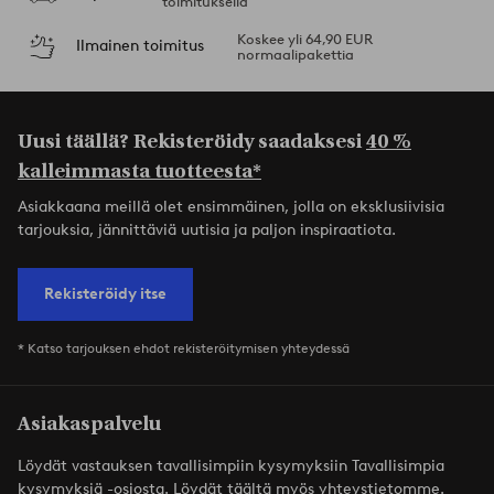
toimituksella
Koskee yli 64,90 EUR
Ilmainen toimitus
normaalipakettia
Uusi täällä? Rekisteröidy saadaksesi
40 %
kalleimmasta tuotteesta*
Asiakkaana meillä olet ensimmäinen, jolla on eksklusiivisia
tarjouksia, jännittäviä uutisia ja paljon inspiraatiota.
Rekisteröidy itse
* Katso tarjouksen ehdot rekisteröitymisen yhteydessä
Asiakaspalvelu
Löydät vastauksen tavallisimpiin kysymyksiin Tavallisimpia
kysymyksiä -osiosta. Löydät täältä myös yhteystietomme.