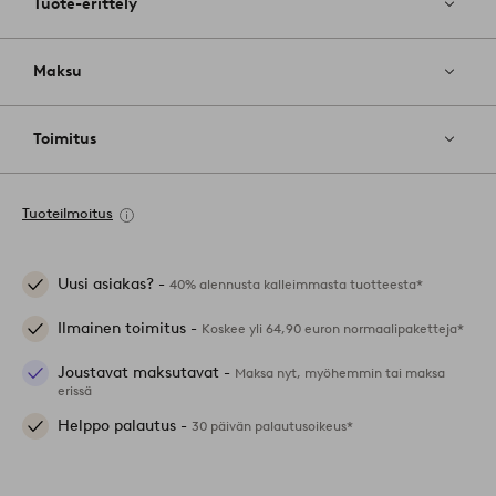
Tuote-erittely
Maksu
Toimitus
Tuoteilmoitus
Uusi asiakas? -
40% alennusta kalleimmasta tuotteesta*
Ilmainen toimitus -
Koskee yli 64,90 euron normaalipaketteja*
Joustavat maksutavat -
Maksa nyt, myöhemmin tai maksa
erissä
Helppo palautus -
30 päivän palautusoikeus*