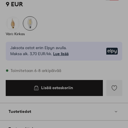
9 EUR
Väri: Kirkas
Jaksota ostot eriin Elpyn avulla.
Elpy
Maksa alk. 3,70 EUR/kk.
Lue lisää
Varastossa
Toimitetaan 6-8 arkipäivää
Lisää ostoskoriin
Lisää
ostoskoriin
Lisää
suosikkeih
Tuotetiedot