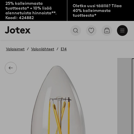
25% kalleimmasta
Oletko uusi täällä? Tilaa
tuotteesta* + 10% lisää
40% kalleimmasta
alennetuista hinnoista**.
tuotteesta*
Koodi: 424882
Jotex-
Siirry
Siirry
logo
merkittyihin
ostoskoriin
–
suosikkituotteisiin
siirry
Valaisimet
Valonlähteet
E14
aloitussivulle
Takaisin