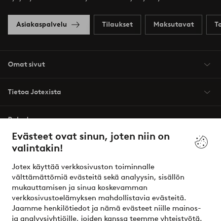
Asiakaspalvelu
Tilaukset
Maksutavat
T
Omat sivut
Tietoa Jotexista
Palvelumme
Evästeet ovat sinun, joten niin on
valintakin!
Ehdot
Jotex käyttää verkkosivuston toiminnalle
Ystävät
välttämättömiä evästeitä sekä analyysin, sisällön
mukauttamisen ja sinua koskevamman
verkkosivustoelämyksen mahdollistavia evästeitä.
Jaamme henkilötiedot ja nämä evästeet niille mainos-
Turvalliset maksut – maksa nyt tai erissä
ja analyysiyhtiöille, joiden kanssa teemme yhteistyötä.