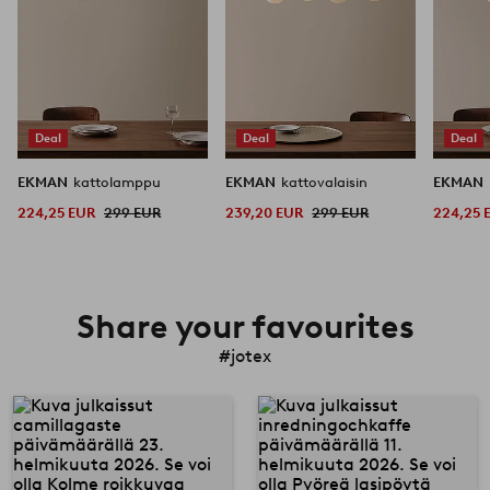
Deal
Deal
Deal
EKMAN
kattolamppu
EKMAN
kattovalaisin
EKMAN
224,25 EUR
299 EUR
239,20 EUR
299 EUR
224,25 
Share your favourites
#jotex