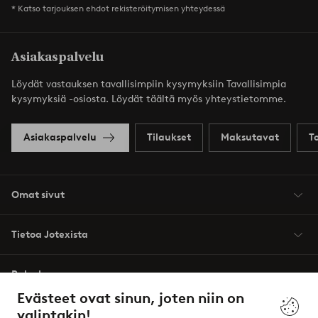
* Katso tarjouksen ehdot rekisteröitymisen yhteydessä
Asiakaspalvelu
Löydät vastauksen tavallisimpiin kysymyksiin Tavallisimpia
kysymyksiä -osiosta. Löydät täältä myös yhteystietomme.
Asiakaspalvelu
Tilaukset
Maksutavat
T
Omat sivut
Tietoa Jotexista
Palvelumme
Evästeet ovat sinun, joten niin on
valintakin!
Ehdot