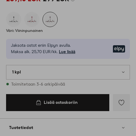
Väri: Viininpunainen
Jaksota ostot eriin Elpyn avulla.
Elpy
Maksa alk. 25,70 EUR/kk.
Lue lisää
1 kpl
Varastossa
Toimitetaan 3-6 arkipäivää
Lisää ostoskoriin
Lisää
suosikkeih
Tuotetiedot