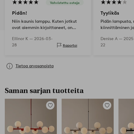
Vahvistettu ostaja
Pidän!
Tyylikäs
Niin kaunis lamppu. Kuten jotkut
Pidän lampusta, 
ovat aiemmin kirjoittaneet, on
kiinnittäminen ja
valittava pienin wattimäärä ja
lamppujen löytä
Ellinor K —
2026-03-
Denise A —
2025
mielellään lämmin valo lamppuihin,
Ostin paljon pyö
28
22
Raportoi
jotka siihen laittaa, muuten tulee
mutta ne eivät 
TODELLA kirkasta 😅
🤷🏽‍♀️
Tietoa arvosanoista
Saman sarjan tuotteita
Lisää
Lisää
suosikkeihin
suosikkeihin