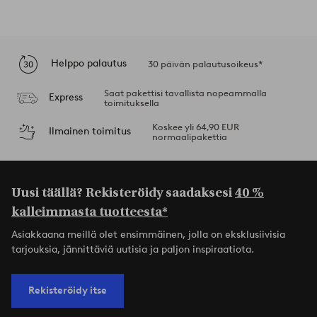
Helppo palautus
30 päivän palautusoikeus*
Saat pakettisi tavallista nopeammalla
Express
toimituksella
Koskee yli 64,90 EUR
Ilmainen toimitus
normaalipakettia
Uusi täällä? Rekisteröidy saadaksesi
40 %
kalleimmasta tuotteesta*
Asiakkaana meillä olet ensimmäinen, jolla on eksklusiivisia
tarjouksia, jännittäviä uutisia ja paljon inspiraatiota.
Rekisteröidy itse