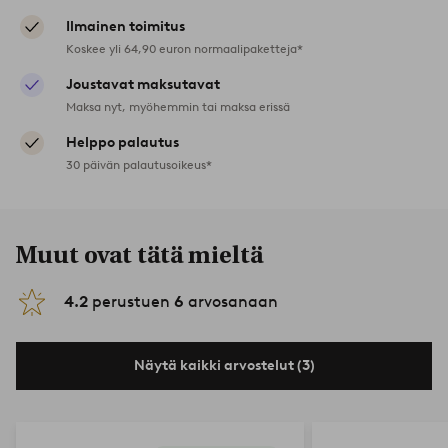
Ilmainen toimitus
Koskee yli 64,90 euron normaalipaketteja*
Joustavat maksutavat
Maksa nyt, myöhemmin tai maksa erissä
Helppo palautus
30 päivän palautusoikeus*
Muut ovat tätä mieltä
4.2
perustuen
6
arvosanaan
Näytä kaikki arvostelut (3)