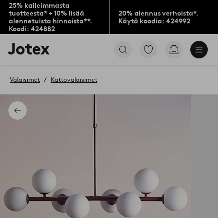
25% kalleimmasta
tuotteesta* + 10% lisää
20% alennus verhoista*.
alennetuista hinnoista**.
Käytä koodia: 424992
Koodi: 424882
Jotex-
Siirry
Siirry
logo
merkittyihin
ostoskoriin
–
suosikkituotteisiin
siirry
Valaisimet
Kattovalaisimet
aloitussivulle
Takaisin