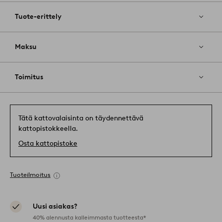
Tuote-erittely
Maksu
Toimitus
Tätä kattovalaisinta on täydennettävä
kattopistokkeella.
Osta kattopistoke
Tuoteilmoitus
Uusi asiakas?
40% alennusta kalleimmasta tuotteesta*