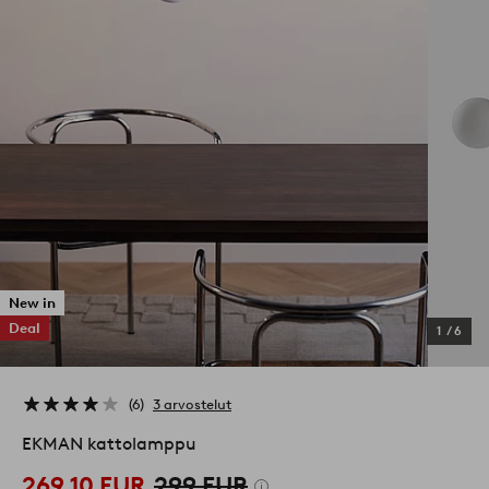
New in
Deal
1
/
6
6
3 arvostelut
EKMAN kattolamppu
269,10 EUR
299 EUR