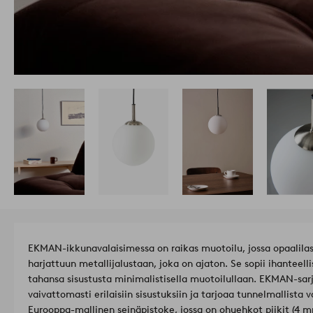
EKMAN-ikkunavalaisimessa on raikas muotoilu, jossa opaalilas
harjattuun metallijalustaan, joka on ajaton. Se sopii ihanteell
tahansa sisustusta minimalistisella muotoilullaan. EKMAN-sarj
vaivattomasti erilaisiin sisustuksiin ja tarjoaa tunnelmallista va
Eurooppa-mallinen seinäpistoke, jossa on ohuehkot piikit (4 m