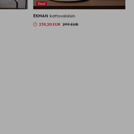
Deal
EKMAN
kattovalaisin
E
239,20 EUR
299 EUR
5