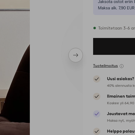
Jaksota ostot eriin 
Maksa alk. 7,90 EUR
Varastossa
Toimitetaan 3-6 a
Seuraava
tuote
Tuoteilmoitus
Uusi asiakas?
40% alennusta k
Ilmainen toim
Koskee yli 64,90
Joustavat ma
Maksa nyt, myöh
Helppo palau