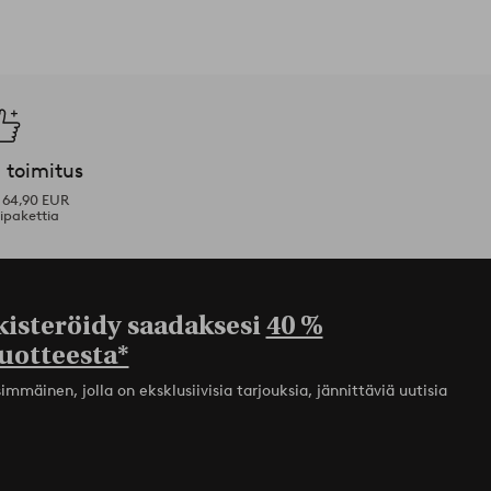
 toimitus
i 64,90 EUR
ipakettia
kisteröidy saadaksesi
40 %
uotteesta*
mmäinen, jolla on eksklusiivisia tarjouksia, jännittäviä uutisia