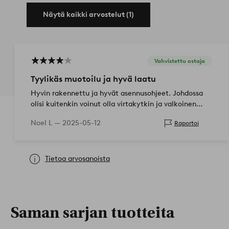
Näytä kaikki arvostelut (1)
Vahvistettu ostaja
Tyylikäs muotoilu ja hyvä laatu
Hyvin rakennettu ja hyvät asennusohjeet. Johdossa
olisi kuitenkin voinut olla virtakytkin ja valkoinen
johto mustan sijaan. Lasikuvun suunnittelussa olisi
Noel L —
2025-05-12
Raportoi
voinut olla su…
Tietoa arvosanoista
Saman sarjan tuotteita