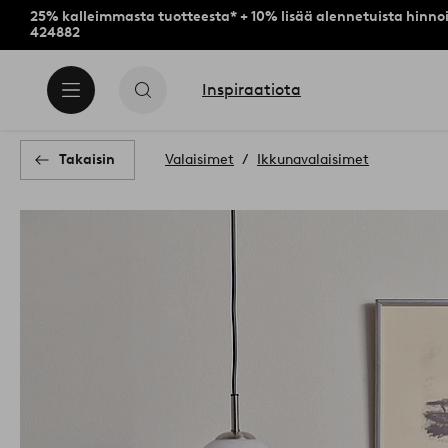
25% kalleimmasta tuotteesta* + 10% lisää alennetuista hinnoi
424882
Inspiraatiota
Takaisin
Valaisimet
Ikkunavalaisimet