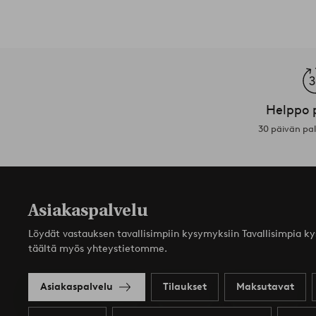
Helppo 
30 päivän pa
Asiakaspalvelu
Löydät vastauksen tavallisimpiin kysymyksiin Tavallisimpia k
täältä myös yhteystietomme.
Asiakaspalvelu
Tilaukset
Maksutavat