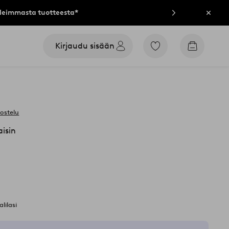
lleimmasta tuotteesta*
Sulje
Kirjaudu sisään
Siirry
Siirry
merkittyihin
ostoskori
suosikkituotteisiin
vostelu
isin
alilasi