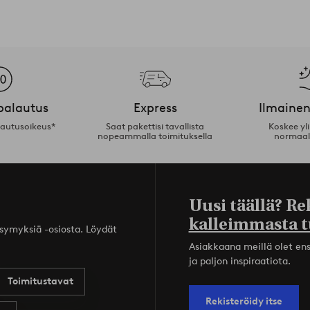
palautus
Express
Ilmainen
lautusoikeus*
Saat pakettisi tavallista
Koskee yl
nopeammalla toimituksella
normaal
Uusi täällä? Re
kalleimmasta t
ysymyksiä -osiosta. Löydät
Asiakkaana meillä olet ensi
ja paljon inspiraatiota.
Toimitustavat
Rekisteröidy itse