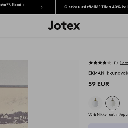
sta**. Koodi:
Oletko uusi täällä? Tilaa 40% ka
Jotex-
logo
–
siirry
aloitussivulle
1
1 ar
EKMAN Ikkunavala
59 EUR
Väri: Nikkeli satiini/opa