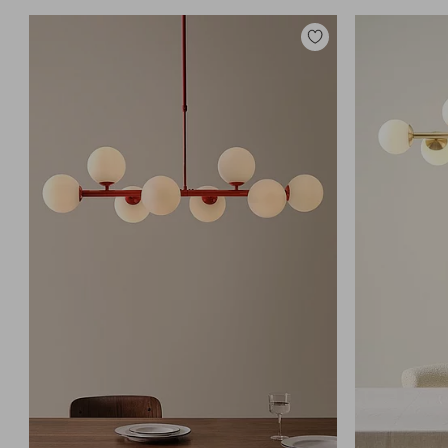
Lisää
suosikkeihin