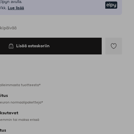
Elpyn avulla.
Elpy
/kk.
Lue lisää
rkipäivää
Lisää ostoskoriin
Lisää
suosikkeihin
alleimmasta tuotteesta*
itus
 euron normaalipaketteja*
ksutavat
emmin tai maksa erissä
tus