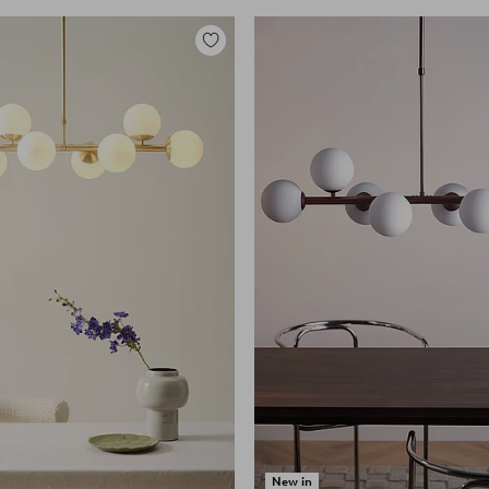
Lisää
suosikkeihin
New in