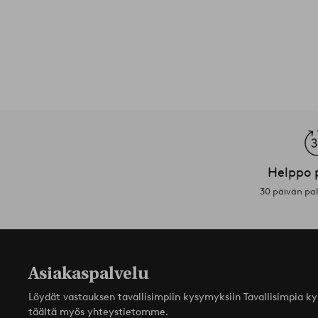
Helppo 
30 päivän pa
Asiakaspalvelu
Löydät vastauksen tavallisimpiin kysymyksiin Tavallisimpia k
täältä myös yhteystietomme.