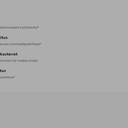
Lisää
suosikkeihin
alleimmasta tuotteesta*
itus
 euron normaalipaketteja*
ksutavat
emmin tai maksa erissä
tus
tusoikeus*