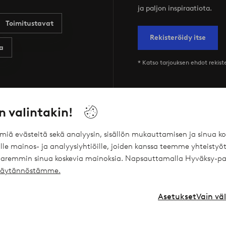
ja paljon inspiraatiota.
Toimitustavat
Rekisteröidy itse
a
* Katso tarjouksen ehdot rekis
n valintakin!
Palvelumme
Ehdot
ömiä evästeitä sekä analyysin, sisällön mukauttamisen ja sinua
le mainos- ja analyysiyhtiöille, joiden kanssa teemme yhteistyöt
Joustavat maksutavat Elpyn kautta
Yleiset ehdot -
 paremmin sinua koskevia mainoksia. Napsauttamalla Hyväksy-pa
ekäytännöstämme.
Ellos Vakuutukset
Yleiset ehdot -
Ellos Yksityislaina
Henkilötietok
Asetukset
Vain vä
Lahjakortti
Cookies
Affiliates