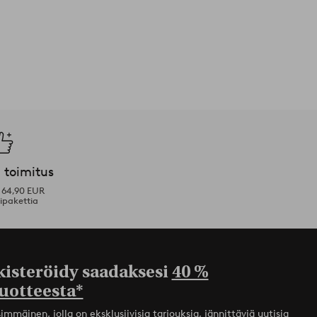
 toimitus
i 64,90 EUR
ipakettia
kisteröidy saadaksesi
40 %
uotteesta*
mmäinen, jolla on eksklusiivisia tarjouksia, jännittäviä uutisia