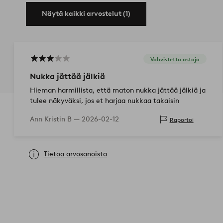
Näytä kaikki arvostelut (1)
Vahvistettu ostaja
Nukka jättää jälkiä
Hieman harmillista, että maton nukka jättää jälkiä ja
tulee näkyväksi, jos et harjaa nukkaa takaisin
Ann Kristin B —
2026-02-12
Raportoi
Tietoa arvosanoista