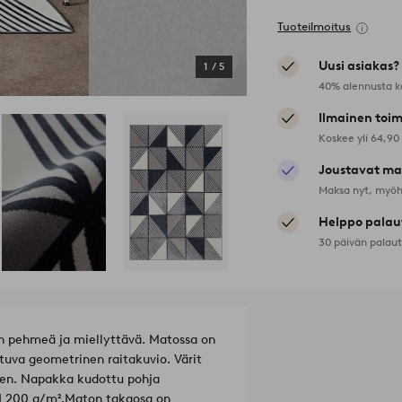
Tuoteilmoitus
Uusi asiakas?
1
/
5
40% alennusta k
Ilmainen toim
Koskee yli 64,90
Joustavat ma
Maksa nyt, myöh
Helppo palau
30 päivän palau
on pehmeä ja miellyttävä. Matossa on
stuva geometrinen raitakuvio. Värit
seen. Napakka kudottu pohja
1 200 g/m².
Maton takaosa on