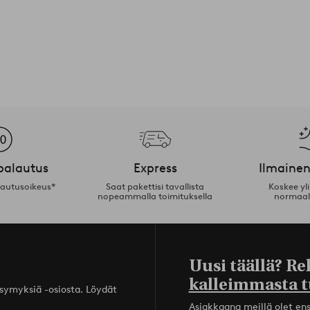
palautus
Express
Ilmainen
lautusoikeus*
Saat pakettisi tavallista
Koskee yl
nopeammalla toimituksella
normaal
Uusi täällä? Re
kalleimmasta t
ysymyksiä -osiosta. Löydät
Asiakkaana meillä olet ensi