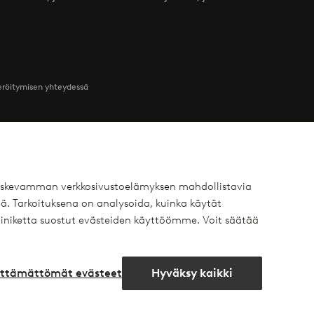
teröitymisen yhteydessä
Ystävät
 koskevamman verkkosivustoelämyksen mahdollistavia
ä. Tarkoituksena on analysoida, kuinka käytät
 Yksityisasiakas
Ellos
iniketta suostut evästeiden käyttöömme. Voit säätää
 Yritysasiakas
Homeroom
äytäntö
Elpy
lttämättömät evästeet
Hyväksy kaikki
Avaa
chat-
laatikko