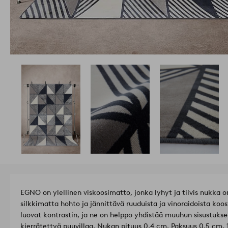
EGNO on ylellinen viskoosimatto, jonka lyhyt ja tiivis nukka 
silkkimatta hohto ja jännittävä ruuduista ja vinoraidoista koo
luovat kontrastin, ja ne on helppo yhdistää muuhun sisustuk
kierrätettyä puuvillaa. Nukan pituus 0,4 cm. Paksuus 0,5 cm. 