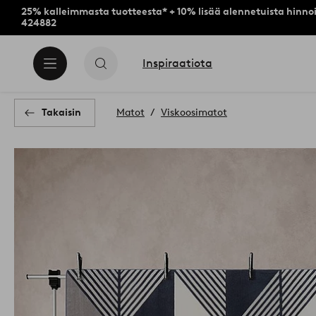
25% kalleimmasta tuotteesta* + 10% lisää alennetuista hinnoi
424882
Inspiraatiota
Takaisin
Matot
Viskoosimatot