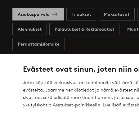
Asiakaspalvelu
Tilaukset
Maksutavat
Alennukset
Palautukset & Reklamaatiot
Muut
Peruuttamislomake
Evästeet ovat sinun, joten niin o
Omat sivut
Tietoa Jotexista
Jotex käyttää verkkosivuston toiminnalle välttämätt
evästeitä. Jaamme henkilötiedot ja nämä evästeet niil
Profiilini
Tietoa Jotexista
sivustoa, sekä edistää markkinointiamme, jotta saat
yksityiskohtia Asetukset-painikkeella.
Lue lisää eväst
Tapahtumat
Tietoa Ellos Groupista
Tilaushistoria
Kestävä kehitys
Tarjoukset
Business inquiries
Saavutettavuusseloste