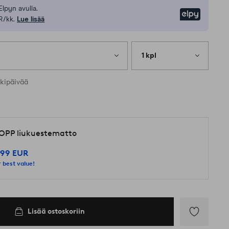
Elpyn avulla.
Elpy
R/kk.
Lue lisää
1 kpl
rkipäivää
OPP liukuestematto
,99 EUR
 best value!
Lisää ostoskoriin