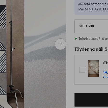
Jaksota ostot eriin 
Maksa alk. 13,40 EU
200X300
Varastossa
Toimitetaan 3-6 a
Seuraava
Täydennä näillä
tuote
ST
14
Our