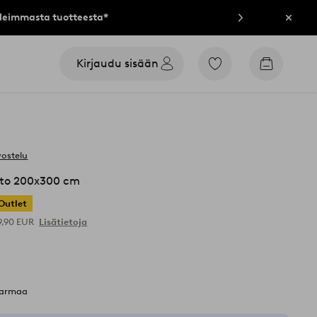
lleimmasta tuotteesta*
Sulje
Kirjaudu sisään
Siirry
Siirry
merkittyihin
ostoskori
suosikkituotteisiin
vostelu
tto 200x300 cm
Outlet
9,90 EUR
Lisätietoja
harmaa