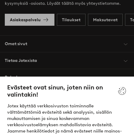
kysymyksiä -osiosta. Löydät täältä myös yhteystietomme.
Asiakaspalvelu
Tilaukset
Maksutavat
T
Omat sivut
Tietoa Jotexista
Palvelumme
Evästeet ovat sinun, joten niin on
valintakin!
Ehdot
Jotex käyttää verkkosivuston toiminnalle
Ystävät
välttämättömiä evästeitä sekä analyysin, sisällön
mukauttamisen ja sinua koskevamman
verkkosivustoelämyksen mahdollistavia evästeitä.
Jaamme henkilötiedot ja nämä evästeet niille mainos-