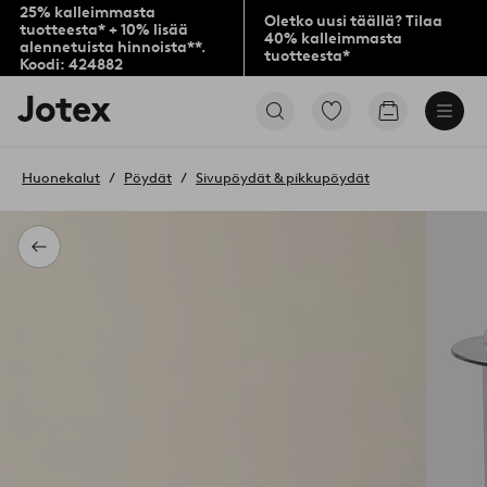
25% kalleimmasta
Oletko uusi täällä? Tilaa
tuotteesta* + 10% lisää
40% kalleimmasta
alennetuista hinnoista**.
tuotteesta*
Koodi: 424882
Jotex-
Siirry
Siirry
logo
merkittyihin
ostoskoriin
–
suosikkituotteisiin
siirry
Huonekalut
Pöydät
Sivupöydät & pikkupöydät
aloitussivulle
Takaisin