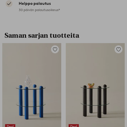
Helppo palautus
30 päivän palautusoikeus*
Saman sarjan tuotteita
Lisää
Lisää
suosikkeihin
suosikk
Deal
Deal