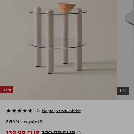
Deal
1
/
4
2
Näytä yksityiskohdat
EGAN sivupöytä
139,99 EUR
199,99 EUR