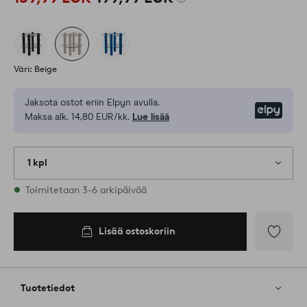
Väri: Beige
Jaksota ostot eriin Elpyn avulla.
Elpy
Maksa alk. 14,80 EUR/kk.
Lue lisää
1 kpl
Varastossa
Toimitetaan 3-6 arkipäivää
Lisää ostoskoriin
Lisää
suosikkeih
Tuotetiedot