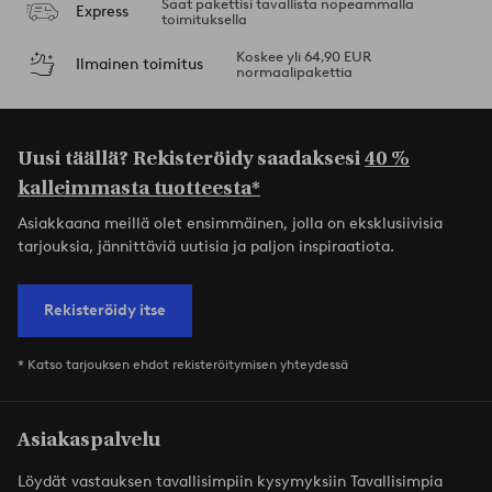
Saat pakettisi tavallista nopeammalla
Express
toimituksella
Koskee yli 64,90 EUR
Ilmainen toimitus
normaalipakettia
Uusi täällä? Rekisteröidy saadaksesi
40 %
kalleimmasta tuotteesta*
Asiakkaana meillä olet ensimmäinen, jolla on eksklusiivisia
tarjouksia, jännittäviä uutisia ja paljon inspiraatiota.
Rekisteröidy itse
* Katso tarjouksen ehdot rekisteröitymisen yhteydessä
Asiakaspalvelu
Löydät vastauksen tavallisimpiin kysymyksiin Tavallisimpia