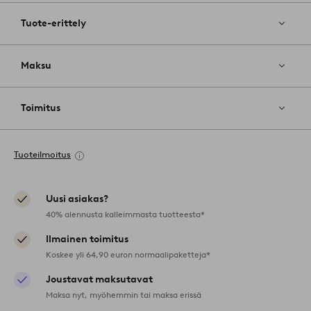
Tuote-erittely
Maksu
Toimitus
Tuoteilmoitus
Uusi asiakas?
40% alennusta kalleimmasta tuotteesta*
Ilmainen toimitus
Koskee yli 64,90 euron normaalipaketteja*
Joustavat maksutavat
Maksa nyt, myöhemmin tai maksa erissä