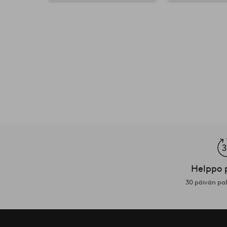
Helppo 
30 päivän pa