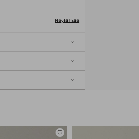
Näytä lisää
ostealla liinalla.
Tuotenumero:
Lisää