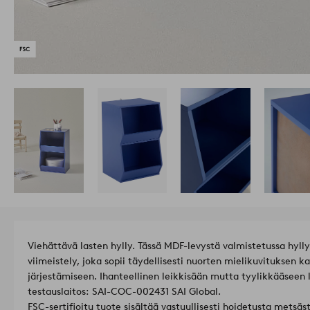
Viehättävä lasten hylly. Tässä MDF-levystä valmistetussa hyll
viimeistely, joka sopii täydellisesti nuorten mielikuvituksen 
järjestämiseen. Ihanteellinen leikkisään mutta tyylikkääseen
testauslaitos: SAI-COC-002431 SAI Global.
FSC-sertifioitu tuote sisältää vastuullisesti hoidetusta mets