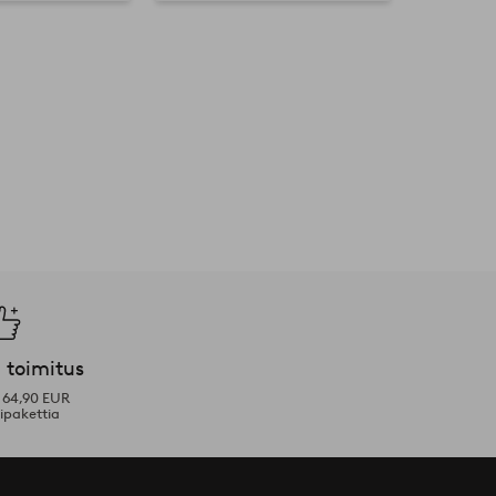
 toimitus
i 64,90 EUR
ipakettia