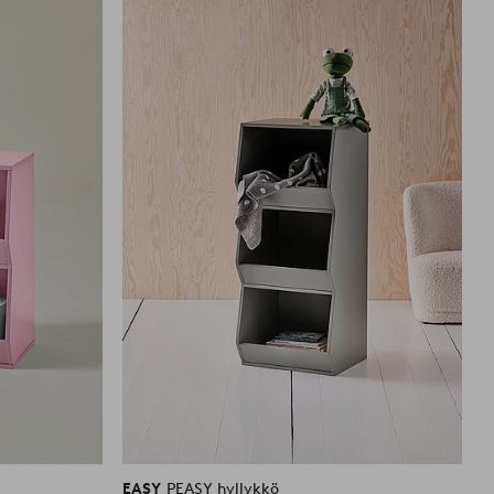
suosikkeihin
suosikkei
EASY
PEASY hyllykkö