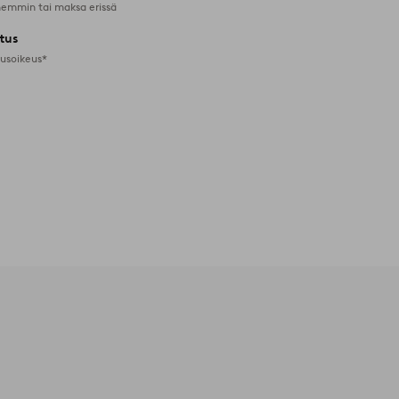
emmin tai maksa erissä
tus
tusoikeus*