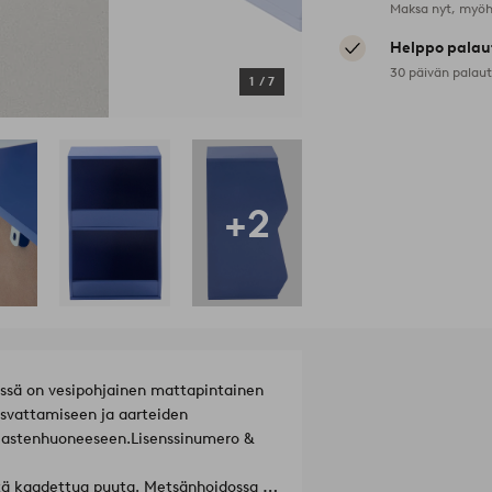
Maksa nyt, myöh
Helppo palau
30 päivän palau
1
/
7
+2
yssä on vesipohjainen mattapintainen
kasvattamiseen ja aarteiden
 lastenhuoneeseen.
Lisenssinumero &
ästä kaadettua puuta. Metsänhoidossa on