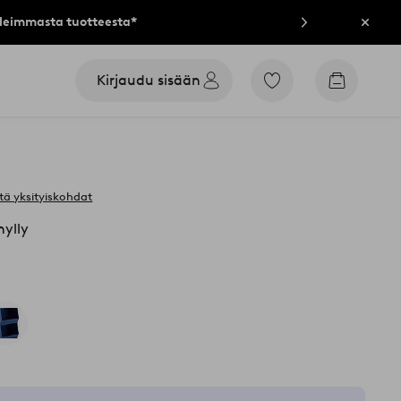
lleimmasta tuotteesta*
Sulje
Kirjaudu sisään
Siirry
Siirry
merkittyihin
ostoskori
suosikkituotteisiin
tä yksityiskohdat
ylly