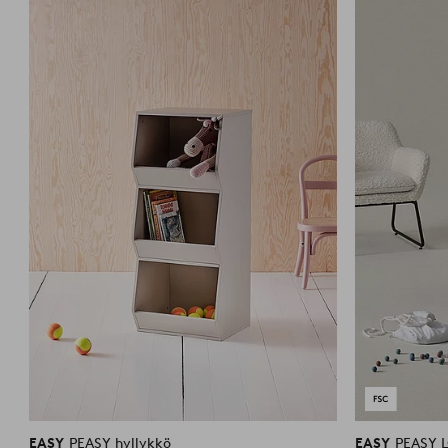
suosikkeihin
EASY
PEASY hyllykkö
EASY
PEASY L