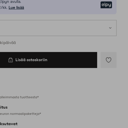
Elpyn avulla.
Elpy
R/kk.
Lue lisää
rkipäivää
Lisää ostoskoriin
Lisää
suosikkeihin
alleimmasta tuotteesta*
itus
 euron normaalipaketteja*
ksutavat