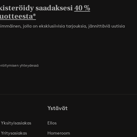
kisteröidy saadaksesi
40 %
uotteesta*
mmäinen, jolla on eksklusiivisia tarjouksia, jännittäviä uutisia
teröitymisen yhteydessä
Ystävät
 Yksityisasiakas
Ellos
 Yritysasiakas
Homeroom