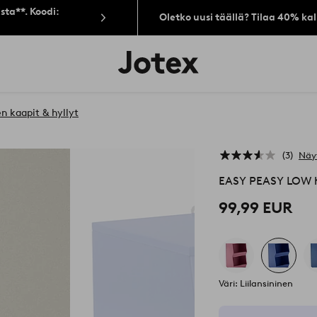
sta**. Koodi:
Oletko uusi täällä? Tilaa 40% ka
Jotex-
logo
–
siirry
aloitussivulle
n kaapit & hyllyt
3
Näy
EASY PEASY LOW h
99,99 EUR
Väri: Liilansininen