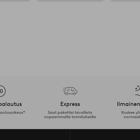
palautus
Express
Ilmainen
lautusoikeus*
Saat pakettisi tavallista
Koskee yl
nopeammalla toimituksella
normaal