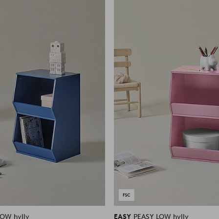
suosikkeihin
OW hylly
EASY
PEASY LOW hylly