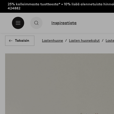
25% kalleimmasta tuotteesta* + 10% lisää alennetuista hinnoi
424882
Inspiraatiota
Takaisin
Lastenhuone
Lasten huonekalut
Laste