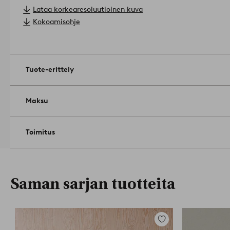
otettu huomioon ihmiset ja ympäristö.
Materiaali: MDF.
Lataa korkearesoluutioinen kuva
Mitat: B 38.0 x H 60.4 x D 34.5 cm.
Kokoamisohje
Kiinnitetään seinään.
Pakettien lukumäärä: 1.
Kokoonpano-ohjeet mukana.
Hoito-ohjeet: Pyyhi pois hieman k
1818252-02-0
Tuote-erittely
Maksu
Toimitus
Saman sarjan tuotteita
Lisää