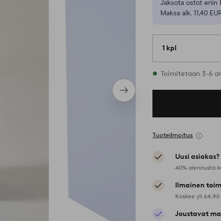
Jaksota ostot eriin 
Maksa alk. 11,40 EU
1 kpl
Varastossa
Toimitetaan 3-6 a
Seuraava
tuote
Tuoteilmoitus
Uusi asiakas?
40% alennusta k
Ilmainen toim
Koskee yli 64,90
Joustavat ma