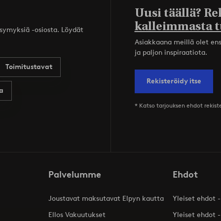
Uusi täällä? Re
kalleimmasta t
ysymyksiä -osiosta. Löydät
Asiakkaana meillä olet ensi
ja paljon inspiraatiota.
Toimitustavat
Rekisteröidy itse
a
* Katso tarjouksen ehdot rekis
Palvelumme
Ehdot
Joustavat maksutavat Elpyn kautta
Yleiset ehdot -
Ellos Vakuutukset
Yleiset ehdot -