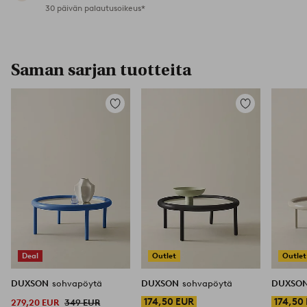
30 päivän palautusoikeus*
Saman sarjan tuotteita
Lisää
Lisää
suosikkeihin
suosikkeihin
Deal
Outlet
Outlet
DUXSON
sohvapöytä
DUXSON
sohvapöytä
DUXSO
174,50 EUR
174,50
279,20 EUR
349 EUR