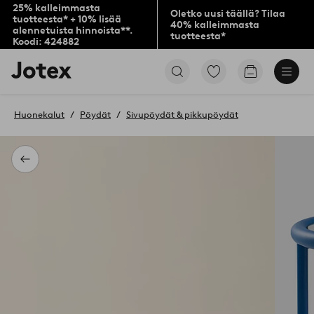
25% kalleimmasta
Oletko uusi täällä? Tilaa
tuotteesta* + 10% lisää
40% kalleimmasta
alennetuista hinnoista**.
tuotteesta*
Koodi: 424882
Jotex-
Siirry
Siirry
logo
merkittyihin
ostoskoriin
–
suosikkituotteisiin
siirry
Huonekalut
Pöydät
Sivupöydät & pikkupöydät
aloitussivulle
Takaisin