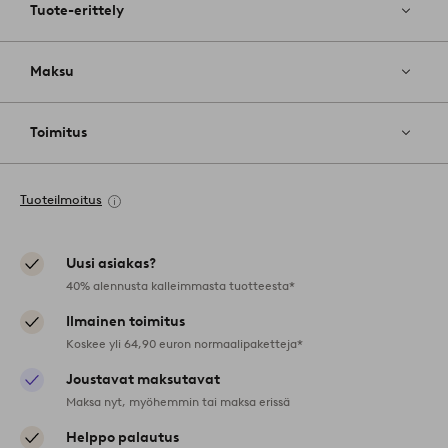
Tuote-erittely
Maksu
Toimitus
Tuoteilmoitus
Uusi asiakas?
40% alennusta kalleimmasta tuotteesta*
Ilmainen toimitus
Koskee yli 64,90 euron normaalipaketteja*
Joustavat maksutavat
Maksa nyt, myöhemmin tai maksa erissä
Helppo palautus