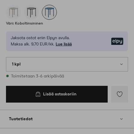
Väri: Koboltinsininen
Jaksota ostot eriin Elpyn avulla.
Elpy
Maksa alk. 9,70 EUR/kk.
Lue lisää
1 kpl
Varastossa
Toimitetaan 3-6 arkipäivää
Lisää ostoskoriin
Lisää
suosikkeih
Tuotetiedot