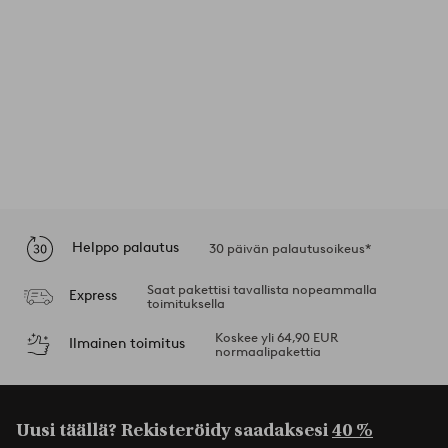
Helppo palautus
30 päivän palautusoikeus*
Saat pakettisi tavallista nopeammalla
Express
toimituksella
Koskee yli 64,90 EUR
Ilmainen toimitus
normaalipakettia
Uusi täällä? Rekisteröidy saadaksesi
40 %