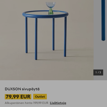
1
/
3
DUXSON sivupöytä
79,99 EUR
Outlet
Alkuperäinen hinta
199,99 EUR
Lisätietoja