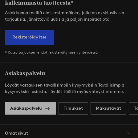
kalleimmasta tuotteesta*
Asiakkaana meillä olet ensimmäinen, jolla on eksklusiivisia
tarjouksia, jännittäviä uutisia ja paljon inspiraatiota.
Rekisteröidy itse
* Katso tarjouksen ehdot rekisteröitymisen yhteydessä
Asiakaspalvelu
Löydät vastauksen tavallisimpiin kysymyksiin Tavallisimpia
kysymyksiä -osiosta. Löydät täältä myös yhteystietomme.
Asiakaspalvelu
Tilaukset
Maksutavat
T
Omat sivut