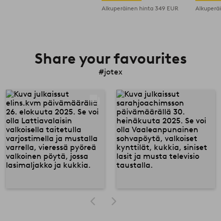
Alkuperäinen hinta
349 EUR
Alkuperä
Share your favourites
#jotex