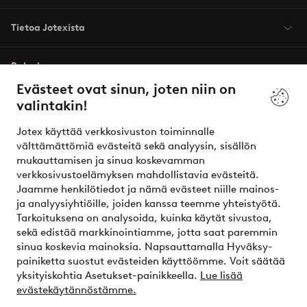
Tietoa Jotexista
Palvelumme
Evästeet ovat sinun, joten niin on
valintakin!
Ehdot
Jotex käyttää verkkosivuston toiminnalle
Ystävät
välttämättömiä evästeitä sekä analyysin, sisällön
mukauttamisen ja sinua koskevamman
verkkosivustoelämyksen mahdollistavia evästeitä.
Jaamme henkilötiedot ja nämä evästeet niille mainos-
Turvalliset maksut – maksa nyt tai erissä
ja analyysiyhtiöille, joiden kanssa teemme yhteistyötä.
Tarkoituksena on analysoida, kuinka käytät sivustoa,
Haluatko tietää
lisää maksuvaihtoehdoistamme
?
sekä edistää markkinointiamme, jotta saat paremmin
elpy
sinua koskevia mainoksia. Napsauttamalla Hyväksy-
painiketta suostut evästeiden käyttöömme. Voit säätää
yksityiskohtia Asetukset-painikkeella.
Lue lisää
evästekäytännöstämme.