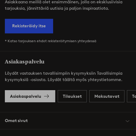
Asiakkaana meillä olet ensimmäinen, jolla on eksklusiivisia
tarjouksia, jännittäviä uutisia ja paljon inspiraatiota.
Rekisteröidy itse
* Katso tarjouksen ehdot rekisteröitymisen yhteydessä
Asiakaspalvelu
Löydät vastauksen tavallisimpiin kysymyksiin Tavallisimpia
kysymyksiä -osiosta. Löydät täältä myös yhteystietomme.
Asiakaspalvelu
Tilaukset
Maksutavat
T
Omat sivut