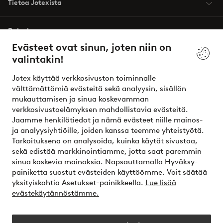
Tietoa Jotexista
Palvelumme
Evästeet ovat sinun, joten niin on
valintakin!
Ehdot
Jotex käyttää verkkosivuston toiminnalle
Ystävät
välttämättömiä evästeitä sekä analyysin, sisällön
mukauttamisen ja sinua koskevamman
verkkosivustoelämyksen mahdollistavia evästeitä.
Jaamme henkilötiedot ja nämä evästeet niille mainos-
Turvalliset maksut – maksa nyt tai erissä
ja analyysiyhtiöille, joiden kanssa teemme yhteistyötä.
Tarkoituksena on analysoida, kuinka käytät sivustoa,
Haluatko tietää
lisää maksuvaihtoehdoistamme
?
sekä edistää markkinointiamme, jotta saat paremmin
elpy
sinua koskevia mainoksia. Napsauttamalla Hyväksy-
painiketta suostut evästeiden käyttöömme. Voit säätää
yksityiskohtia Asetukset-painikkeella.
Lue lisää
evästekäytännöstämme.
Suomi - Valitse maa