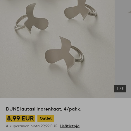
1
/
3
DUNE lautasliinarenkaat, 4/pakk.
8,99 EUR
Outlet
Alkuperäinen hinta
29,99 EUR
Lisätietoja