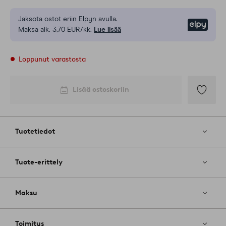
Jaksota ostot eriin Elpyn avulla.
Elpy
Maksa alk. 3,70 EUR/kk.
Lue lisää
Loppunut varastosta
Lisää ostoskoriin
Lisää
suosikkeih
Tuotetiedot
Tuote-erittely
Maksu
Toimitus