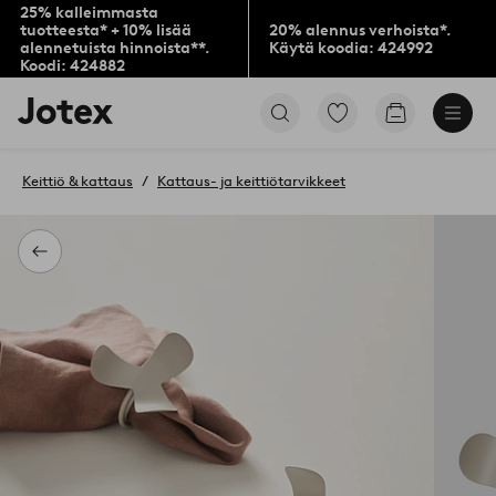
25% kalleimmasta
tuotteesta* + 10% lisää
20% alennus verhoista*.
alennetuista hinnoista**.
Käytä koodia: 424992
Koodi: 424882
Jotex-
Siirry
Siirry
logo
merkittyihin
ostoskoriin
–
suosikkituotteisiin
siirry
Keittiö & kattaus
Kattaus- ja keittiötarvikkeet
aloitussivulle
Takaisin