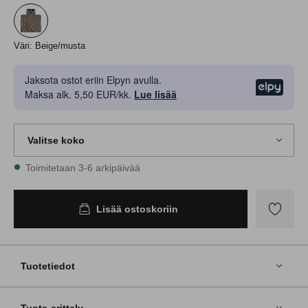
Väri: Beige/musta
Jaksota ostot eriin Elpyn avulla.
Elpy
Maksa alk. 5,50 EUR/kk.
Lue lisää
Valitse koko
Varastossa on kaikkia kokoja
Toimitetaan 3-6 arkipäivää
98/104
Lisää ostoskoriin
Lisää
ostoskoriin
Lisää
suosikkeih
Tuotetiedot