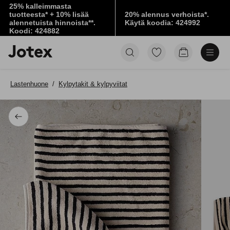
25% kalleimmasta
tuotteesta* + 10% lisää
20% alennus verhoista*.
alennetuista hinnoista**.
Käytä koodia: 424992
Koodi: 424882
Jotex-
Siirry
Siirry
logo
merkittyihin
ostoskoriin
–
suosikkituotteisiin
siirry
Lastenhuone
Kylpytakit & kylpyviitat
aloitussivulle
Takaisin