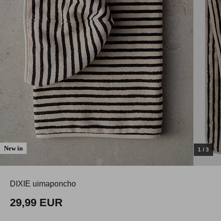
New in
1
/
3
DIXIE uimaponcho
29,99 EUR