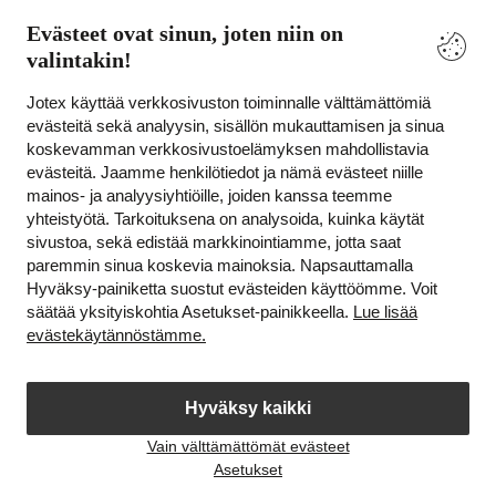
Evästeet ovat sinun, joten niin on
Ehdot
valintakin!
Ystävät
Jotex käyttää verkkosivuston toiminnalle välttämättömiä
evästeitä sekä analyysin, sisällön mukauttamisen ja sinua
koskevamman verkkosivustoelämyksen mahdollistavia
evästeitä. Jaamme henkilötiedot ja nämä evästeet niille
Turvalliset maksut – maksa nyt tai erissä
mainos- ja analyysiyhtiöille, joiden kanssa teemme
yhteistyötä. Tarkoituksena on analysoida, kuinka käytät
Haluatko tietää
lisää maksuvaihtoehdoistamme
?
sivustoa, sekä edistää markkinointiamme, jotta saat
elpy
paremmin sinua koskevia mainoksia. Napsauttamalla
Hyväksy-painiketta suostut evästeiden käyttöömme. Voit
säätää yksityiskohtia Asetukset-painikkeella.
Lue lisää
evästekäytännöstämme.
Suomi - Valitse maa
Hyväksy kaikki
Instagram
Facebook
Vain välttämättömät evästeet
Avaa
Asetukset
chat-
laatik