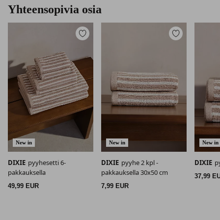
Yhteensopivia osia
Lisää
Lisää
suosikkeihin
suosikkeihin
New in
New in
New in
DIXIE
pyyhesetti 6-
DIXIE
pyyhe 2 kpl -
DIXIE
p
pakkauksella
pakkauksella 30x50 cm
37,99 E
49,99 EUR
7,99 EUR