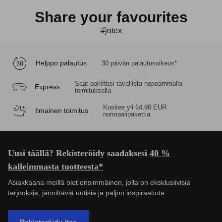
Share your favourites
#jotex
Trustpilot
Helppo palautus
30 päivän palautusoikeus*
Saat pakettisi tavallista nopeammalla
Express
toimituksella
Koskee yli 64,90 EUR
Ilmainen toimitus
normaalipakettia
Uusi täällä? Rekisteröidy saadaksesi
40 %
kalleimmasta tuotteesta*
Asiakkaana meillä olet ensimmäinen, jolla on eksklusiivisia
tarjouksia, jännittäviä uutisia ja paljon inspiraatiota.
Rekisteröidy itse