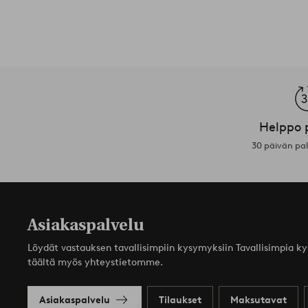
Helppo 
30 päivän pa
Asiakaspalvelu
Löydät vastauksen tavallisimpiin kysymyksiin Tavallisimpia k
täältä myös yhteystietomme.
Asiakaspalvelu
Tilaukset
Maksutavat