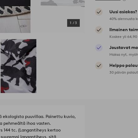
Uusi asiakas?
40% alennusta k
1
/
3
Ilmainen toim
Koskee yli 64,90
Joustavat ma
Maksa nyt, myöh
Helppo palau
30 päivän palau
 ekologista puuvillaa. Painettu kuvio,
 ja pehmeältä ihoa vasten.
s 144 tc. (Langantiheys kertoo
 suurempi langantiheys, sitä