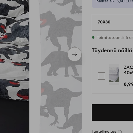
Maksa alk. 3,40 EUR
70X80
Varastossa
Toimitetaan 3-6 a
Täydennä näillä
Seuraava
tuote
ZAC
40x
8,9
Tuoteilmoitus