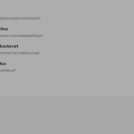
alleimmasta tuotteesta*
itus
 euron normaalipaketteja*
ksutavat
emmin tai maksa erissä
tus
tusoikeus*