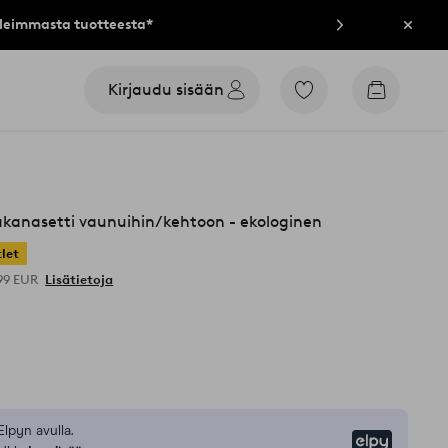
lleimmasta tuotteesta*
Sulje
Kirjaudu sisään
Siirry
Siirry
merkittyihin
ostoskori
suosikkituotteisiin
kanasetti vaunuihin/kehtoon - ekologinen
let
,99 EUR
Lisätietoja
Elpyn avulla.
Elpy