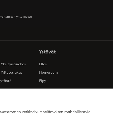
teröitymisen yhteydessä
Ystävät
 Yksityisasiakas
Ellos
 Yritysasiakas
Homeroom
äytäntö
Elpy
 koskevamman verkkosivustoelämyksen mahdollistavia