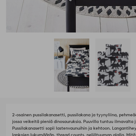
2-osainen pussilakanasetti, pussilakana ja tyynyliina, pehmeää
jossa veikeitä pieniä dinosauruksia. Puuvilla tuntuu ilmavalta
Pussilakanasetti sopii lastenvaunuihin ja kehtoon. Langantihey
lankojen lukumäärän, thread counts, neliötuuman alalla. Mitä