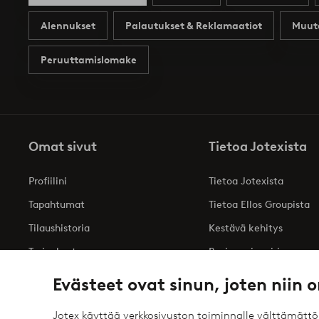
Alennukset
Palautukset & Reklamaatiot
Muut
Peruuttamislomake
Omat sivut
Tietoa Jotexista
Profiilini
Tietoa Jotexista
Tapahtumat
Tietoa Ellos Groupista
Tilaushistoria
Kestävä kehitys
Tarjoukset
Business inquiries
Saavutettavuusseloste
Evästeet ovat sinun, joten niin o
Jotex käyttää verkkosivuston toiminnalle välttämätt