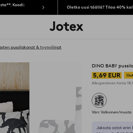
sta**. Koodi:
Oletko uusi täällä? Tilaa 40% ka
Jotex-
logo
–
siirry
aloitussivulle
asten pussilakanat & tyynyliinat
DINO BABY pussila
5,69 EUR
Out
Alkuperäinen hinta
18
Väri: Valkoinen/musta
Jaksota ostot eriin 