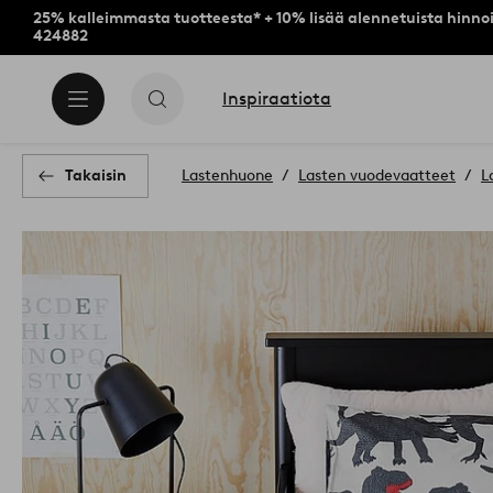
25% kalleimmasta tuotteesta* + 10% lisää alennetuista hinnoi
424882
Inspiraatiota
Takaisin
Lastenhuone
Lasten vuodevaatteet
L