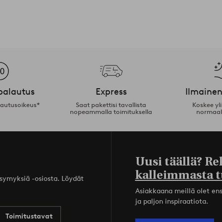
palautus
Express
Ilmainen
lautusoikeus*
Saat pakettisi tavallista
Koskee yl
nopeammalla toimituksella
normaal
Uusi täällä? Re
kalleimmasta t
ysymyksiä -osiosta. Löydät
Asiakkaana meillä olet ensi
ja paljon inspiraatiota.
Toimitustavat