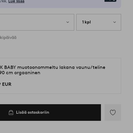
/kk.
Lue lisää
1 kpl
rkipäivää
K BABY muotoonommeltu lakana vaunu/teline
90 cm orgaaninen
9 EUR
Lisää ostoskoriin
Lisää
suosikkeihin