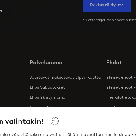
Rekisteröidy itse
a
* Katso tarjouksen ehdot rekis
Palvelumme
Ehdot
Joustavat maksutavat Elpyn kautta
Yleiset ehdot -
Ellos Vakuutukset
Yleiset ehdot -
Ellos Yksityislaina
Henkilötietok
Lahjakortti
Cookies
Affiliates
n valintakin!
ömiä evästeitä sekä analyysin, sisällön mukauttamisen ja sinua