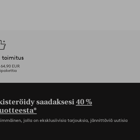
 toimitus
i 64,90 EUR
ipakettia
kisteröidy saadaksesi
40 %
uotteesta*
mmäinen, jolla on eksklusiivisia tarjouksia, jännittäviä uutisia