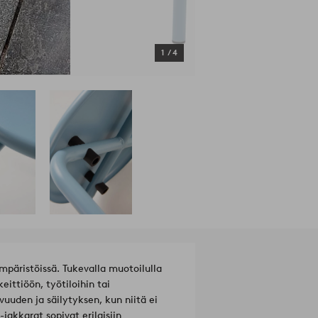
1
/
4
mpäristöissä. Tukevalla muotoilulla
ittiöön, työtiloihin tai
uuden ja säilytyksen, kun niitä ei
-jakkarat sopivat erilaisiin