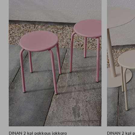
suosikkeihin
DINAN 2 kpl pakkaus jakkara
DINAN 2 kpl p