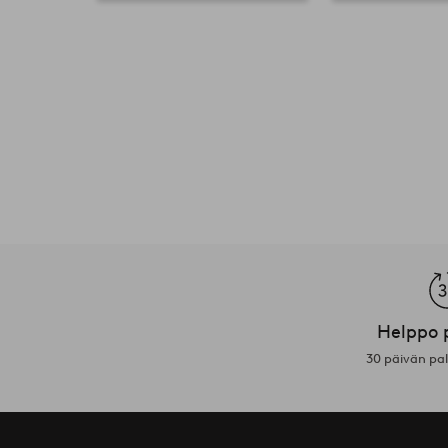
Helppo 
30 päivän pa