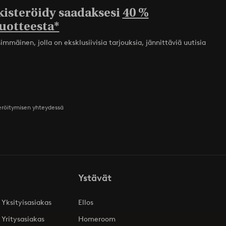
kisteröidy saadaksesi
40 %
uotteesta*
mmäinen, jolla on eksklusiivisia tarjouksia, jännittäviä uutisia
teröitymisen yhteydessä
Ystävät
 Yksityisasiakas
Ellos
 Yritysasiakas
Homeroom