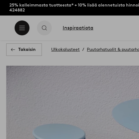
25% kalleimmasta tuotteesta* + 10% lisää alennetuista hinnoi
424882
Inspiraatiota
Takaisin
Ulkokalusteet
Puutarhatuolit & puutarh