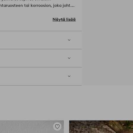
ntaruosteen tai korroosion, joka johtuu
syydestä tai fyysisestä hankauksesta.
malla liinalla ja pH-neutraalilla
Näytä lisää
ateriaalin jalat: teräs.
: 2239346-04-0
Lisää