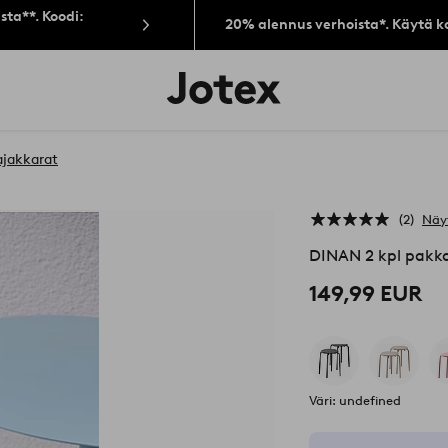
sta**. Koodi:
20% alennus verhoista*. Käytä k
Jotex-
logo
–
siirry
aloitussivulle
ajakkarat
2
Näy
DINAN 2 kpl pakk
149,99 EUR
Väri: undefined