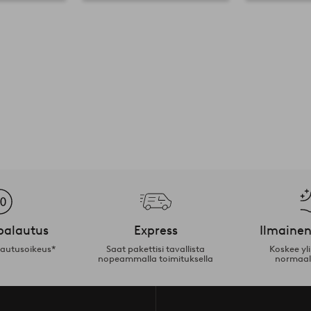
palautus
Express
Ilmainen
lautusoikeus*
Saat pakettisi tavallista
Koskee yl
nopeammalla toimituksella
normaal