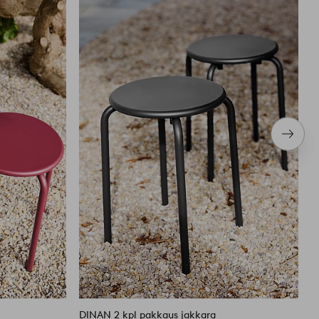
suosikkeihin
suosikkei
Seura
tuote
DINAN 2 kpl pakkaus jakkara
D