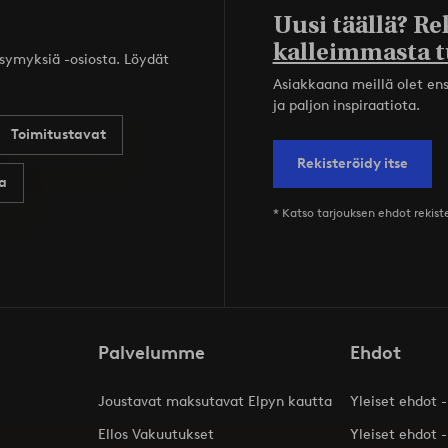
Uusi täällä? Re
kalleimmasta t
ysymyksiä -osiosta. Löydät
Asiakkaana meillä olet ensi
ja paljon inspiraatiota.
Toimitustavat
Rekisteröidy itse
a
* Katso tarjouksen ehdot rekis
Palvelumme
Ehdot
Joustavat maksutavat Elpyn kautta
Yleiset ehdot -
Ellos Vakuutukset
Yleiset ehdot -