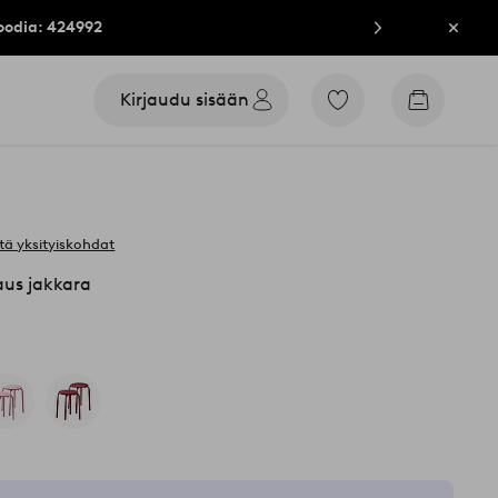
oodia: 424992
Sulje
Kirjaudu sisään
Siirry
Siirry
merkittyihin
ostoskori
suosikkituotteisiin
tä yksityiskohdat
aus jakkara