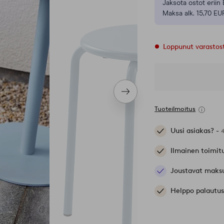
Jaksota ostot eriin 
Maksa alk. 15,70 EU
Loppunut varastos
Seuraava
tuote
Tuoteilmoitus
Uusi asiakas? -
Ilmainen toimit
Joustavat maks
Helppo palautus