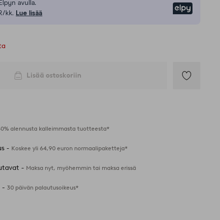
Elpyn avulla.
Elpy
R/kk.
Lue lisää
ta
Lisää ostoskoriin
Lisää
suosikkeihin
40% alennusta kalleimmasta tuotteesta*
us -
Koskee yli 64,90 euron normaalipaketteja*
utavat -
Maksa nyt, myöhemmin tai maksa erissä
 -
30 päivän palautusoikeus*