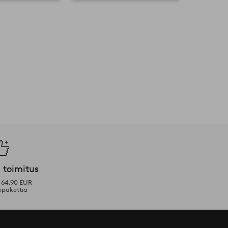
 toimitus
i 64,90 EUR
ipakettia