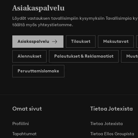
Asiakaspalvelu
Löydät vastauksen tavallisimpiin kysymyksiin Tavallisimpia k
täältä myös yhteystietomme.
Asiakaspalvelu
Tilaukset
Maksutavat
Alennukset
Palautukset & Reklamaatiot
Muut
Peruuttamislomake
Omat sivut
Tietoa Jotexista
Profiilini
Tietoa Jotexista
Tapahtumat
Tietoa Ellos Groupista