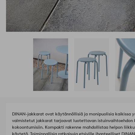
DINAN-jakkarat ovat käytännöllisiä ja monipuolisia kaikissa y
valmistetut jakkarat tarjoavat luotettavan istuinvaihtoehdon ke
kokoontumisiin. Kompakti rakenne mahdollistaa helpon liikkuv
käytetä. Toiminnallisia ratkaisuja etsiville ihanteelliset DINAN