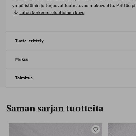
ympäristöihin ja tarjoavat luotettavaa mukavuutta.
Peittää pi
epäasianmukaisesta huollosta, suolaisen vesiympäristön lähei
Lataa korkearesoluutioinen kuva
Vähäistä pintaruostetta varten puhdista varovasti hankaamatto
puhdistusaineella. Vältä teräsvillaa tai kovia hankausaineita.
M
Korkeus 45 cm.
Koko: ø 37.0 cm.
Tuote-erittely
Pinnoite: jauhelakattu.
Istuimen korkeus: 45 cm.
Toimitetaan koottuna.
Puhdista kostealla liinalla.
Tuotenumero
Maksu
Toimitus
Saman sarjan tuotteita
Lisää