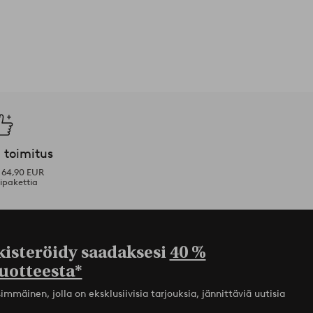
 toimitus
i 64,90 EUR
ipakettia
kisteröidy saadaksesi
40 %
uotteesta*
mmäinen, jolla on eksklusiivisia tarjouksia, jännittäviä uutisia