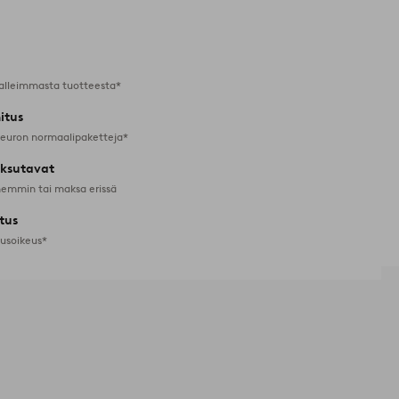
Lisää
suosikkeihin
alleimmasta tuotteesta*
itus
 euron normaalipaketteja*
ksutavat
emmin tai maksa erissä
tus
tusoikeus*