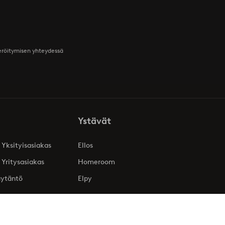
teröitymisen yhteydessä
Ystävät
 Yksityisasiakas
Ellos
 Yritysasiakas
Homeroom
äytäntö
Elpy