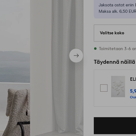
Jaksota ostot eriin 
Maksa alk. 6,50 EUR
Valitse koko
2 varastossa oleva
Toimitetaan 3-6 a
Seuraava
Täydennä näillä
tuote
EL
5,
Our