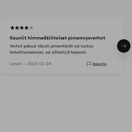
Kauniit himmeäkiiltoiset pimennysverhot
Verhot paksut täysin pimentävät sai luotua
Seu
hotellitunnelman, sai silitettyä helposti.
tuo
Lenski —
2023-02-04
Raportoi