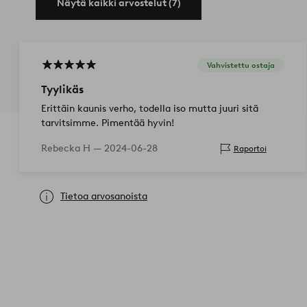
Näytä kaikki arvostelut (7)
Vahvistettu ostaja
Tyylikäs
Erittäin kaunis verho, todella iso mutta juuri sitä
tarvitsimme. Pimentää hyvin!
Rebecka H —
2024-06-28
Raportoi
Tietoa arvosanoista