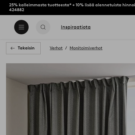
25% kalleimmasta tuotteesta* + 10% lisää alennetuista hinnoi
424882
Inspiraatiota
Takaisin
Verhot
Monitoimiverhot