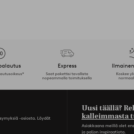
palautus
Express
Ilmainen
lautusoikeus*
Saat pakettisi tavallista
Koskee yl
nopeammalla toimituksella
normaal
Uusi täällä? Re
kalleimmasta t
ysymyksiä -osiosta. Löydät
Asiakkaana meillä olet ensi
ja paljon inspiraatiota.