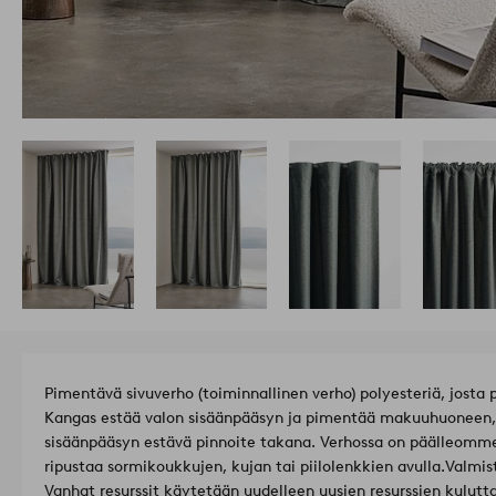
Pimentävä sivuverho (toiminnallinen verho) polyesteriä, josta 
Kangas estää valon sisäänpääsyn ja pimentää makuuhuoneen,
sisäänpääsyn estävä pinnoite takana. Verhossa on päälleommeltu monitoiminauha, ja se voidaan
ripustaa sormikoukkujen, kujan tai piilolenkkien avulla.
Valmis
Vanhat resurssit käytetään uudelleen uusien resurssien kulutta