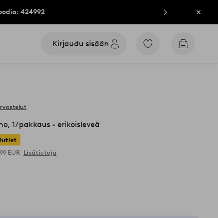
oodia: 424992
Sulje
Kirjaudu sisään
Siirry
Siirry
merkittyihin
ostoskori
suosikkituotteisiin
arvostelut
o, 1/pakkaus - erikoisleveä
Outlet
,99 EUR
Lisätietoja