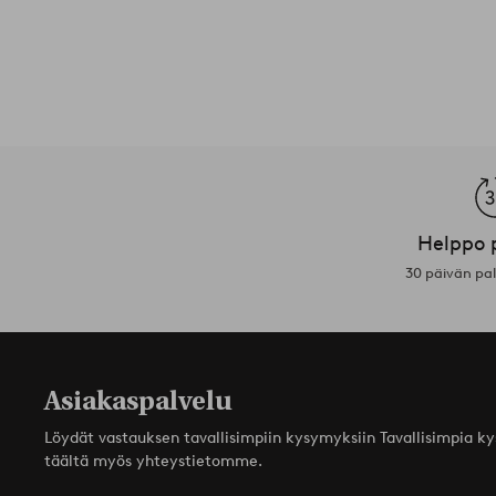
Helppo 
30 päivän pa
Asiakaspalvelu
Löydät vastauksen tavallisimpiin kysymyksiin Tavallisimpia k
täältä myös yhteystietomme.