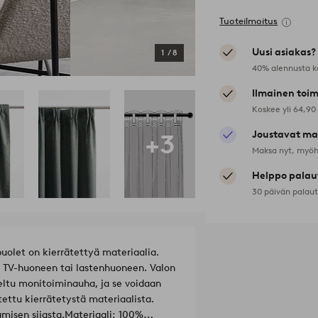
Tuoteilmoitus
Uusi asiakas?
1
/
8
40% alennusta k
Ilmainen toim
Koskee yli 64,90
+3
Joustavat ma
Maksa nyt, myöh
Helppo palau
30 päivän palau
puolet on kierrätettyä materiaalia.
 TV-huoneen tai lastenhuoneen. Valon
tettu kierrätetystä materiaalista.
misen sijasta.
Materiaali: 100%