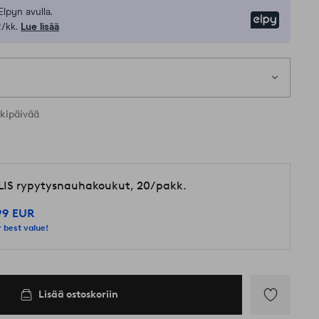
Elpyn avulla.
Elpy
/kk.
Lue lisää
1 k
t koot
rkipäivää
LIS rypytysnauhakoukut, 20/pakk.
99 EUR
 best value!
Lisää ostoskoriin