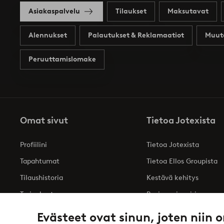
Asiakaspalvelu
Tilaukset
Maksutavat
Alennukset
Palautukset & Reklamaatiot
Muut
Peruuttamislomake
Omat sivut
Tietoa Jotexista
Profiilini
Tietoa Jotexista
Tapahtumat
Tietoa Ellos Groupista
Tilaushistoria
Kestävä kehitys
Tarjoukset
Business inquiries
Saavutettavuusseloste
Evästeet ovat sinun, joten niin o