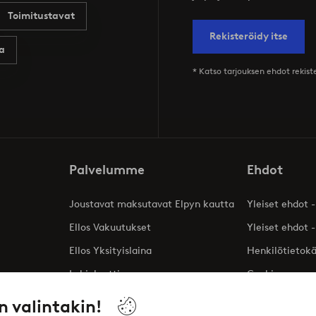
Toimitustavat
Rekisteröidy itse
a
* Katso tarjouksen ehdot rekis
Palvelumme
Ehdot
Joustavat maksutavat Elpyn kautta
Yleiset ehdot -
Ellos Vakuutukset
Yleiset ehdot -
Ellos Yksityislaina
Henkilötietok
Lahjakortti
Cookies
Affiliates
n valintakin!