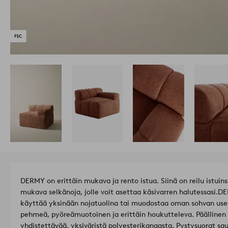
DERMY on erittäin mukava ja rento istua. Siinä on reilu istui
mukava selkänoja, jolle voit asettaa käsivarren halutessasi.
DE
käyttää yksinään nojatuolina tai muodostaa oman sohvan us
pehmeä, pyöreämuotoinen ja erittäin houkutteleva. Päällinen o
yhdistettävää, yksiväristä polyesterikangasta. Pystysuorat s