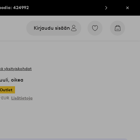
oodia: 424992
Sulje
Kirjaudu sisään
Siirry
Siirry
merkittyihin
ostoskori
suosikkituotteisiin
ä yksityiskohdat
li, oikea
Outlet
9 EUR
Lisätietoja