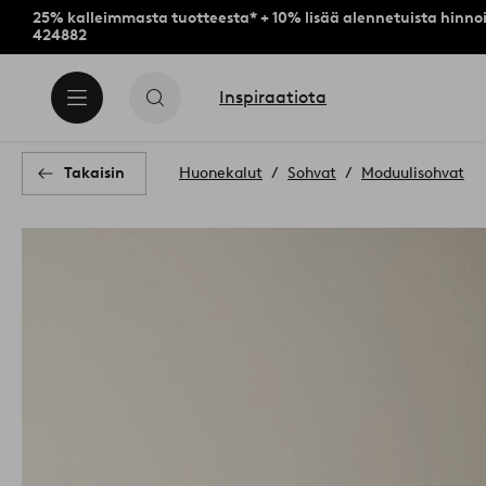
25% kalleimmasta tuotteesta* + 10% lisää alennetuista hinnoi
424882
Inspiraatiota
Takaisin
Huonekalut
Sohvat
Moduulisohvat