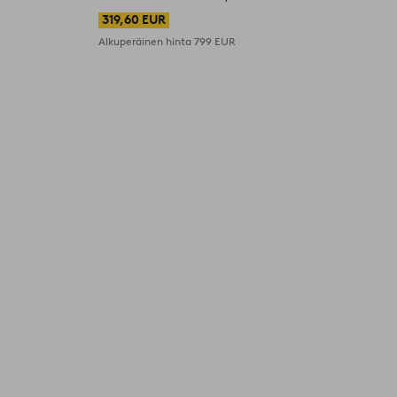
319,60 EUR
Alkuperäinen hinta
799 EUR
A