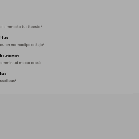
suosikkeihin
alleimmasta tuotteesta*
itus
 euron normaalipaketteja*
ksutavat
emmin tai maksa erissä
tus
tusoikeus*