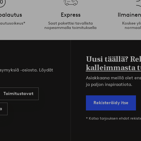
palautus
Express
Ilmainen
lautusoikeus*
Saat pakettisi tavallista
Koskee yl
nopeammalla toimituksella
normaal
Uusi täällä? Re
kalleimmasta t
ysymyksiä -osiosta. Löydät
Asiakkaana meillä olet ensi
ja paljon inspiraatiota.
Toimitustavat
Rekisteröidy itse
a
* Katso tarjouksen ehdot rekis