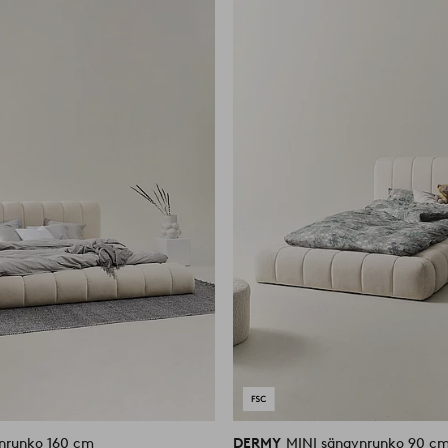
suosikkeihin
nrunko 160 cm
DERMY
MINI sängynrunko 90 c