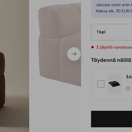
Jaksota ostot eriin 
Maksa alk. 30 EUR/
1 kpl
3 jäljellä varastos
Seuraava
Täydennä näillä
tuote
SA