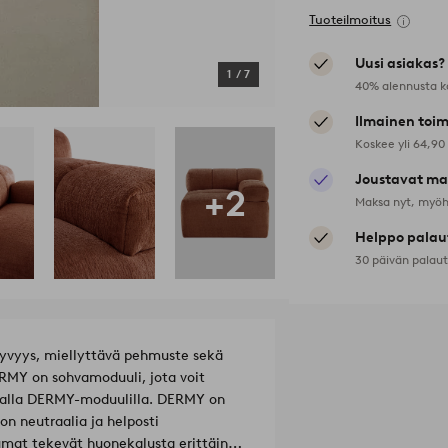
Tuoteilmoitus
Uusi asiakas?
1
/
7
40% alennusta k
Ilmainen toim
Koskee yli 64,90
Joustavat ma
+2
Maksa nyt, myöh
Helppo palau
30 päivän palau
nsyvyys, miellyttävä pehmuste sekä
RMY on sohvamoduuli, jota voit
ealla DERMY-moduulilla. DERMY on
n neutraalia ja helposti
aumat tekevät huonekalusta erittäin