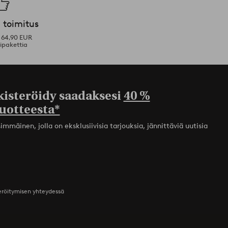
 toimitus
i 64,90 EUR
ipakettia
kisteröidy saadaksesi
40 %
uotteesta*
mmäinen, jolla on eksklusiivisia tarjouksia, jännittäviä uutisia
teröitymisen yhteydessä