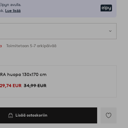
Elpyn avulla.
Elpy
kk.
Lue lisää
sa
Toimitetaan 5-7 arkipäivää
RA huopa 130x170 cm
29,74 EUR
34,99 EUR
Lisää ostoskoriin
Lisää