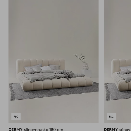
suosikkeihin
DERMY
sängynrunko 180 cm
DERMY
sängy