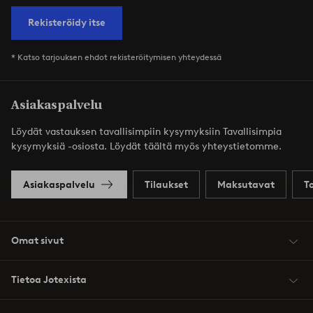
Rekisteröidy itse
* Katso tarjouksen ehdot rekisteröitymisen yhteydessä
Asiakaspalvelu
Löydät vastauksen tavallisimpiin kysymyksiin Tavallisimpia
kysymyksiä -osiosta. Löydät täältä myös yhteystietomme.
Asiakaspalvelu
Tilaukset
Maksutavat
T
Omat sivut
Tietoa Jotexista