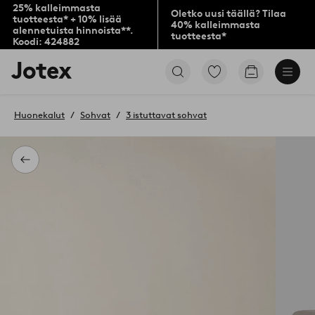
25% kalleimmasta
Oletko uusi täällä? Tilaa
tuotteesta* + 10% lisää
40% kalleimmasta
alennetuista hinnoista**.
tuotteesta*
Koodi: 424882
Jotex-
Siirry
Siirry
logo
merkittyihin
ostoskoriin
–
suosikkituotteisiin
siirry
Huonekalut
Sohvat
3 istuttavat sohvat
aloitussivulle
Takaisin