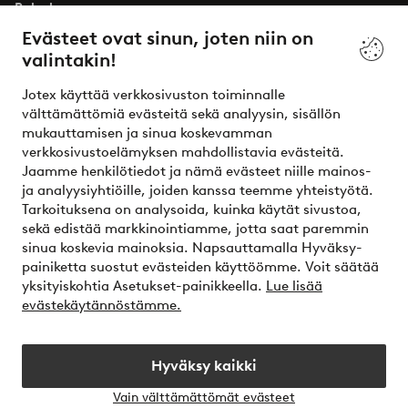
Palvelumme
Evästeet ovat sinun, joten niin on
valintakin!
Ehdot
Jotex käyttää verkkosivuston toiminnalle
Ystävät
välttämättömiä evästeitä sekä analyysin, sisällön
mukauttamisen ja sinua koskevamman
verkkosivustoelämyksen mahdollistavia evästeitä.
Jaamme henkilötiedot ja nämä evästeet niille mainos-
Turvalliset maksut – maksa nyt tai erissä
ja analyysiyhtiöille, joiden kanssa teemme yhteistyötä.
Tarkoituksena on analysoida, kuinka käytät sivustoa,
Haluatko tietää
lisää maksuvaihtoehdoistamme
?
sekä edistää markkinointiamme, jotta saat paremmin
elpy
sinua koskevia mainoksia. Napsauttamalla Hyväksy-
painiketta suostut evästeiden käyttöömme. Voit säätää
yksityiskohtia Asetukset-painikkeella.
Lue lisää
evästekäytännöstämme.
Suomi - Valitse maa
Hyväksy kaikki
Instagram
Facebook
Vain välttämättömät evästeet
Avaa