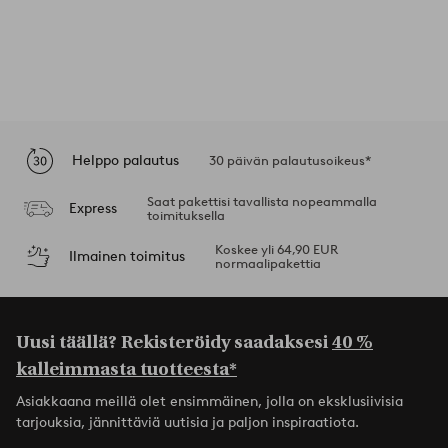
Helppo palautus
30 päivän palautusoikeus*
Saat pakettisi tavallista nopeammalla
Express
toimituksella
Koskee yli 64,90 EUR
Ilmainen toimitus
normaalipakettia
Uusi täällä? Rekisteröidy saadaksesi
40 %
kalleimmasta tuotteesta*
Asiakkaana meillä olet ensimmäinen, jolla on eksklusiivisia
tarjouksia, jännittäviä uutisia ja paljon inspiraatiota.