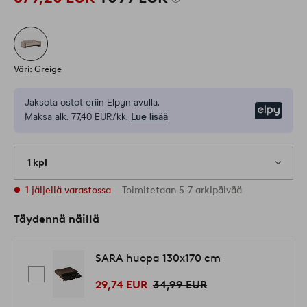
Väri: Greige
Jaksota ostot eriin Elpyn avulla.
Elpy
Maksa alk. 77,40 EUR/kk.
Lue lisää
1 kpl
1 jäljellä varastossa
Toimitetaan 5-7 arkipäivää
Täydennä näillä
SARA huopa 130x170 cm
29,74 EUR
34,99 EUR