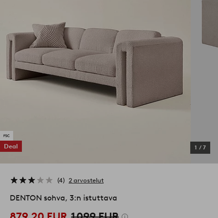
Deal
1
/
7
4
2 arvostelut
DENTON sohva, 3:n istuttava
879,20 EUR
1 099 EUR