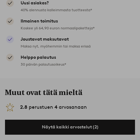
Uusi asiakas?
40% alennusta kalleimmasta tuotteesta*
Ilmainen toimitus
Koskee yli 64,90 euron normaalipaketteja*
Joustavat maksutavat
Maksa nyt, myöhemmin tai maksa erissä
Helppo palautus
30 päivän palautusoikeus*
Muut ovat tätä mieltä
2.8
perustuen
4
arvosanaan
Näytä kaikki arvostelut (2)