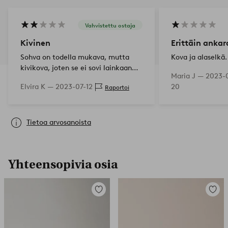
Vahvistettu ostaja
Kivinen
Erittäin ankar
Sohva on todella mukava, mutta
Kova ja alaselkä. 
kivikova, joten se ei sovi lainkaan
Maria J —
2023-
”TV-sohvaksi”. Pidän omani ja
Elvira K —
2023-07-12
20
Raportoi
toivon, että se hieman pilaantuu ja
pehmenee.
Tietoa arvosanoista
Yhteensopivia osia
Lisää
Lisää
suosikkeihin
suosikk