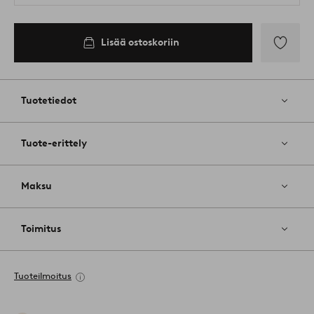
Lisää ostoskoriin
Lisää
suosikkeih
Tuotetiedot
Tuote-erittely
Maksu
Toimitus
Tuoteilmoitus