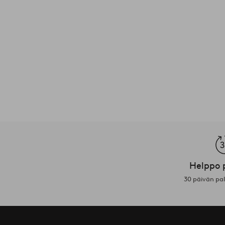
Helppo 
30 päivän pa