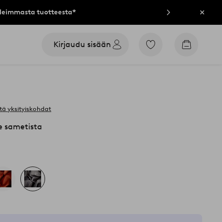
lleimmasta tuotteesta*
Sulje
Kirjaudu sisään
Siirry
Siirry
merkittyihin
ostoskori
suosikkituotteisiin
tä yksityiskohdat
 sametista