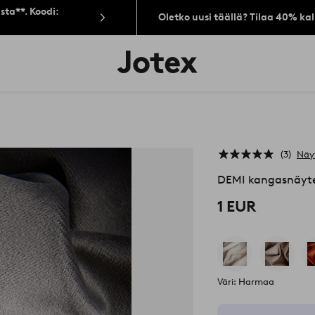
sta**. Koodi:
Oletko uusi täällä? Tilaa 40% ka
Jotex-
logo
–
siirry
aloitussivulle
3
Näy
DEMI kangasnäyte
1 EUR
Väri: Harmaa