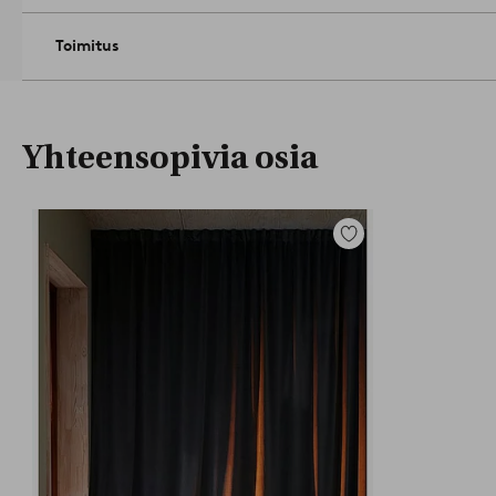
Toimitus
Yhteensopivia osia
Lisää
suosikkeihin