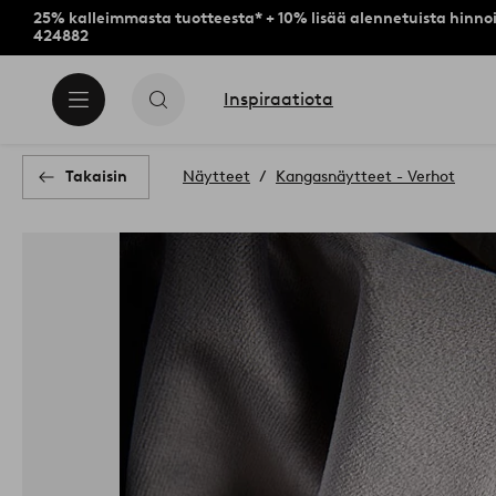
25% kalleimmasta tuotteesta* + 10% lisää alennetuista hinnoi
424882
Inspiraatiota
Takaisin
Näytteet
Kangasnäytteet - Verhot