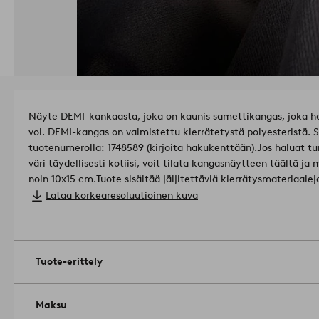
Näyte DEMI-kankaasta, joka on kaunis samettikangas, joka hoh
voi. DEMI-kangas on valmistettu kierrätetystä polyesteristä. S
tuotenumerolla: 1748589 (kirjoita hakukenttään).
Jos haluat t
väri täydellisesti kotiisi, voit tilata kangasnäytteen täältä ja
noin 10x15 cm.
Tuote sisältää jäljitettäviä kierrätysmateriaale
vastuullisen tuotannon ympäristö- ja yhteiskunnalliset vaati
Lataa korkearesoluutioinen kuva
uudelleenkäytetään uusien kuluttamisen sijaan.
Mate
05-0
Tuote-erittely
Maksu