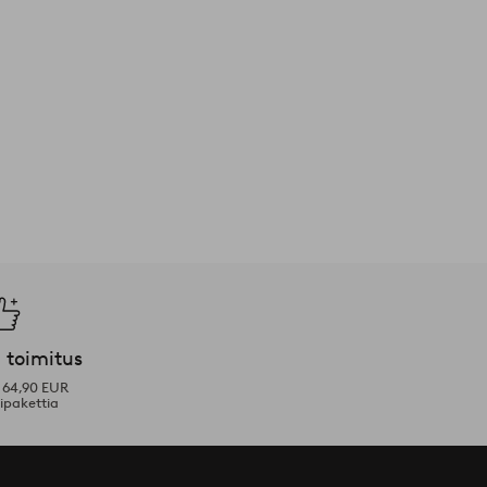
 toimitus
i 64,90 EUR
ipakettia