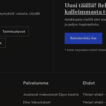
Uusi täällä? Re
kalleimmasta t
ysymyksiä -osiosta. Löydät
Asiakkaana meillä olet ensi
ja paljon inspiraatiota.
Toimitustavat
Rekisteröidy itse
a
* Katso tarjouksen ehdot rekis
Palvelumme
Ehdot
Joustavat maksutavat Elpyn kautta
Yleiset ehdot -
Ellos Vakuutukset
Yleiset ehdot -