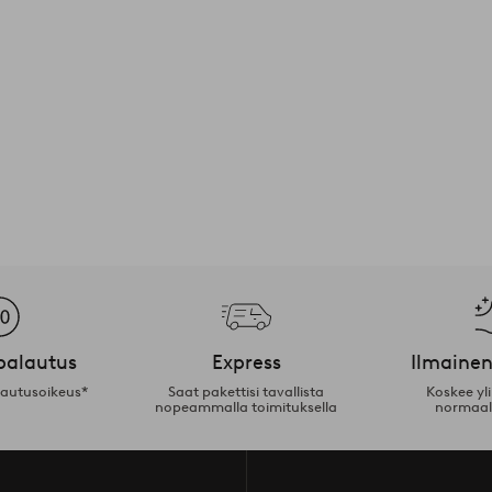
palautus
Express
Ilmainen
lautusoikeus*
Saat pakettisi tavallista
Koskee yl
nopeammalla toimituksella
normaal