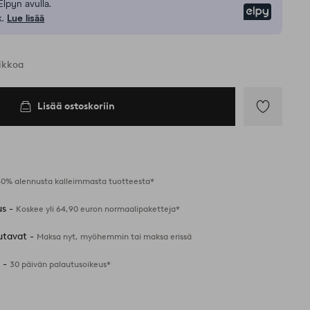
Elpyn avulla.
Elpy
.
Lue lisää
iikkoa
Lisää ostoskoriin
Lisää
suosikkeihin
40% alennusta kalleimmasta tuotteesta*
us -
Koskee yli 64,90 euron normaalipaketteja*
utavat -
Maksa nyt, myöhemmin tai maksa erissä
 -
30 päivän palautusoikeus*