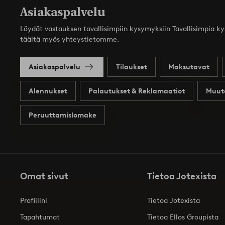
Asiakaspalvelu
Löydät vastauksen tavallisimpiin kysymyksiin Tavallisimpia k
täältä myös yhteystietomme.
Asiakaspalvelu
Tilaukset
Maksutavat
Alennukset
Palautukset & Reklamaatiot
Muut
Peruuttamislomake
Omat sivut
Tietoa Jotexista
Profiilini
Tietoa Jotexista
Tapahtumat
Tietoa Ellos Groupista