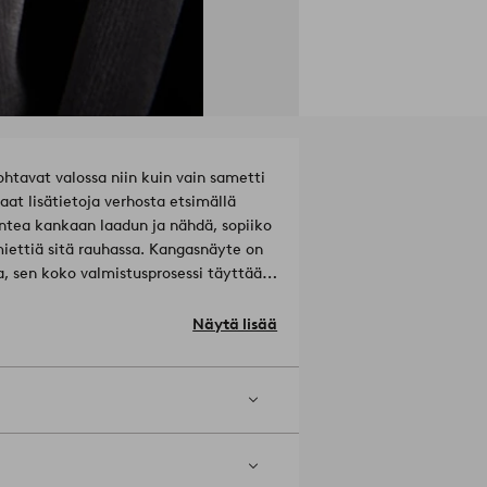
tavat valossa niin kuin vain sametti
aat lisätietoja verhosta etsimällä
untea kankaan laadun ja nähdä, sopiiko
 miettiä sitä rauhassa. Kangasnäyte on
ja, sen koko valmistusprosessi täyttää
mukset. Luonnonvaroja
riaali: 100% Polyesteri.
Tuotenumero: 1749560-
Näytä lisää