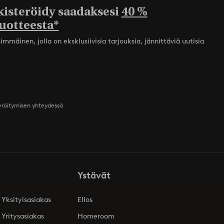
kisteröidy saadaksesi
40 %
uotteesta*
mmäinen, jolla on eksklusiivisia tarjouksia, jännittäviä uutisia
teröitymisen yhteydessä
Ystävät
 Yksityisasiakas
Ellos
 Yritysasiakas
Homeroom