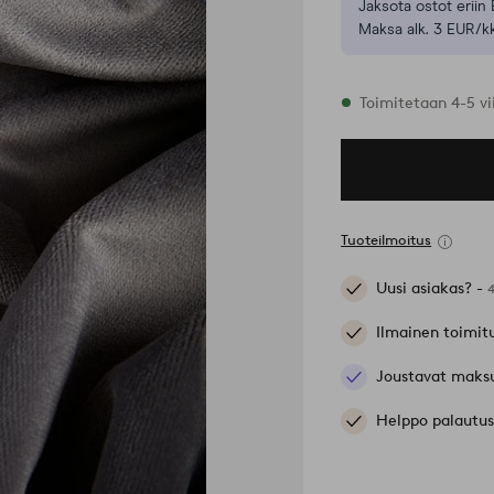
Jaksota ostot eriin 
Maksa alk. 3 EUR/kk
Varastossa
Toimitetaan 4-5 v
Tuoteilmoitus
Uusi asiakas? -
Ilmainen toimit
Joustavat maks
Helppo palautus