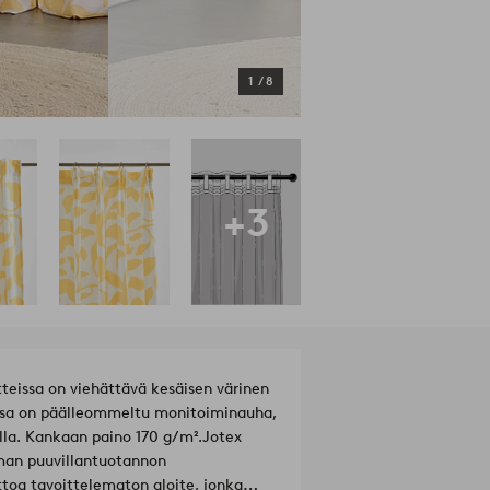
1
/
8
+3
teissa on viehättävä kesäisen värinen
hossa on päälleommeltu monitoiminauha,
ulla. Kankaan paino 170 g/m².
Jotex
lman puuvillantuotannon
ttoa tavoittelematon aloite, jonka