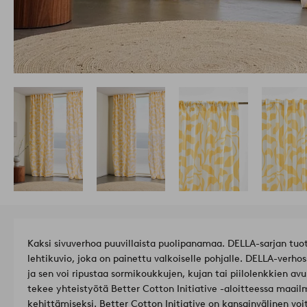
Kaksi sivuverhoa puuvillaista puolipanamaa. DELLA-sarjan tuot
lehtikuvio, joka on painettu valkoiselle pohjalle. DELLA-ver
ja sen voi ripustaa sormikoukkujen, kujan tai piilolenkkien av
tekee yhteistyötä Better Cotton Initiative -aloitteessa maai
kehittämiseksi. Better Cotton Initiative on kansainvälinen voi