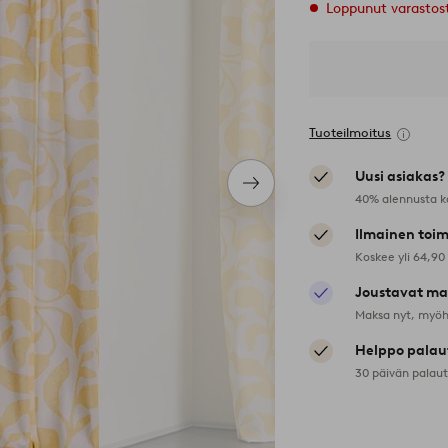
Loppunut varastos
Tuoteilmoitus
Uusi asiakas?
Seuraava
40% alennusta k
tuote
Ilmainen toim
Koskee yli 64,90
Joustavat ma
Maksa nyt, myöh
Helppo palau
30 päivän palau