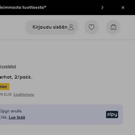
lleimmasta tuotteesta*
Sulje
Kirjaudu sisään
Siirry
Siirry
merkittyihin
ostoskori
suosikkituotteisiin
rvostelut
erhot, 2/pakk.
tlet
,99 EUR
Lisätietoja
Elpyn avulla.
Elpy
/kk.
Lue lisää