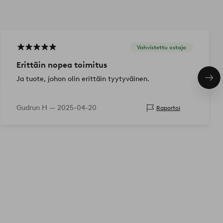
Vahvistettu ostaja
Erittäin nopea toimitus
Ja tuote, johon olin erittäin tyytyväinen.
Seu
tuo
Gudrun H —
2025-04-20
Raportoi