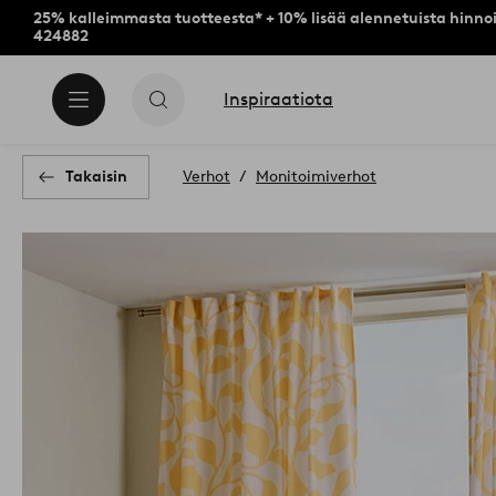
25% kalleimmasta tuotteesta* + 10% lisää alennetuista hinnoi
424882
Inspiraatiota
Takaisin
Verhot
Monitoimiverhot