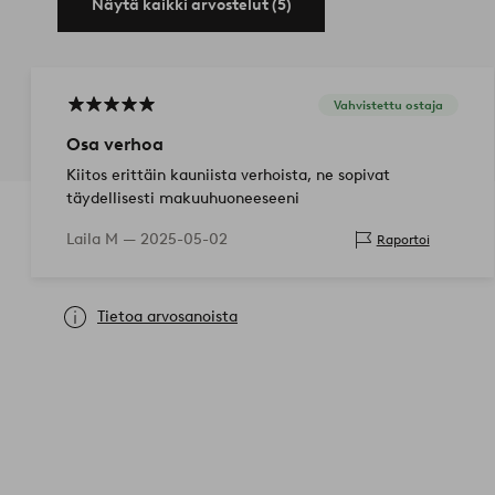
Näytä kaikki arvostelut (5)
Vahvistettu ostaja
Osa verhoa
Kiitos erittäin kauniista verhoista, ne sopivat
täydellisesti makuuhuoneeseeni
Laila M —
2025-05-02
Raportoi
Tietoa arvosanoista