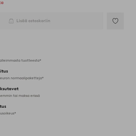
ta
Lisää ostoskoriin
Lisää
suosikkeihin
alleimmasta tuotteesta*
itus
 euron normaalipaketteja*
ksutavat
emmin tai maksa erissä
tus
tusoikeus*