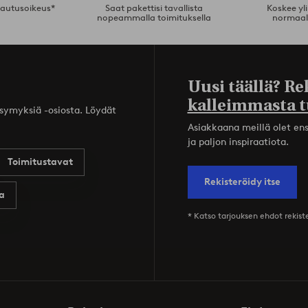
lautusoikeus*
Saat pakettisi tavallista
Koskee yl
nopeammalla toimituksella
normaal
Uusi täällä? Re
kalleimmasta t
ysymyksiä -osiosta. Löydät
Asiakkaana meillä olet ensi
ja paljon inspiraatiota.
Toimitustavat
Rekisteröidy itse
a
* Katso tarjouksen ehdot rekis