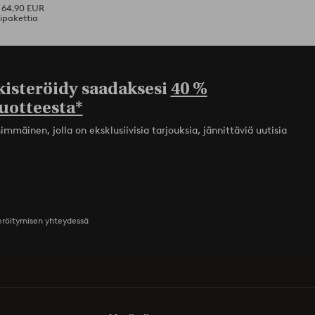
i 64,90 EUR
ipakettia
kisteröidy saadaksesi
40 %
uotteesta*
mmäinen, jolla on eksklusiivisia tarjouksia, jännittäviä uutisia
teröitymisen yhteydessä