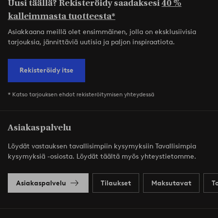
Uusi täällä? Rekisteröidy saadaksesi
40 %
kalleimmasta tuotteesta*
Asiakkaana meillä olet ensimmäinen, jolla on eksklusiivisia
tarjouksia, jännittäviä uutisia ja paljon inspiraatiota.
Rekisteröidy itse
* Katso tarjouksen ehdot rekisteröitymisen yhteydessä
Asiakaspalvelu
Löydät vastauksen tavallisimpiin kysymyksiin Tavallisimpia
kysymyksiä -osiosta. Löydät täältä myös yhteystietomme.
Asiakaspalvelu
Tilaukset
Maksutavat
T