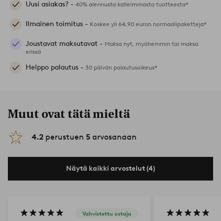
Uusi asiakas? -
40% alennusta kalleimmasta tuotteesta*
Ilmainen toimitus -
Koskee yli 64,90 euron normaalipaketteja*
Joustavat maksutavat -
Maksa nyt, myöhemmin tai maksa
erissä
Helppo palautus -
30 päivän palautusoikeus*
Muut ovat tätä mieltä
4.2
perustuen
5
arvosanaan
Näytä kaikki arvostelut (4)
Vahvistettu ostaja