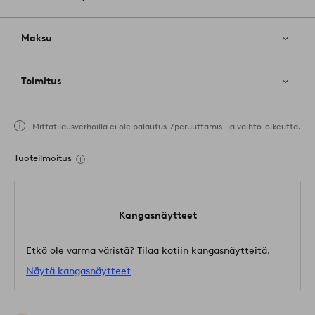
Maksu
Toimitus
Mittatilausverhoilla ei ole palautus-/peruuttamis- ja vaihto-oikeutta.
Tuoteilmoitus
Kangasnäytteet
Etkö ole varma väristä? Tilaa kotiin kangasnäytteitä.
Näytä kangasnäytteet