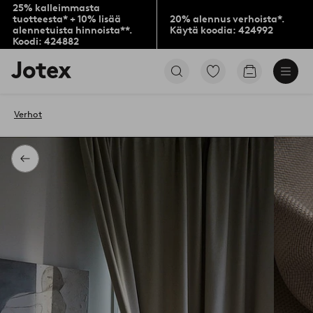
25% kalleimmasta
tuotteesta* + 10% lisää
20% alennus verhoista*.
alennetuista hinnoista**.
Käytä koodia: 424992
Koodi: 424882
Jotex-
Siirry
Siirry
logo
merkittyihin
ostoskoriin
–
suosikkituotteisiin
siirry
Verhot
aloitussivulle
Takaisin