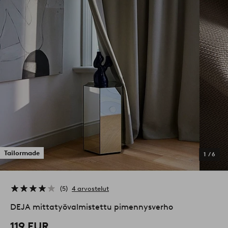
Tailormade
1
/
6
5
4 arvostelut
DEJA mittatyövalmistettu pimennysverho
119 EUR