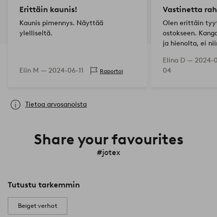
Erittäin kaunis!
Vastinetta rah
Kaunis pimennys. Näyttää
Olen erittäin ty
ylelliseltä.
ostokseen. Kanga
ja hienolta, ei n
monet muut pim
Elina D —
2024-
Kauniisti ommelt
Elin M —
2024-06-11
04
Raportoi
pimentää hyvin.
Tietoa arvosanoista
Share your favourites
#jotex
Tutustu tarkemmin
Beiget verhot