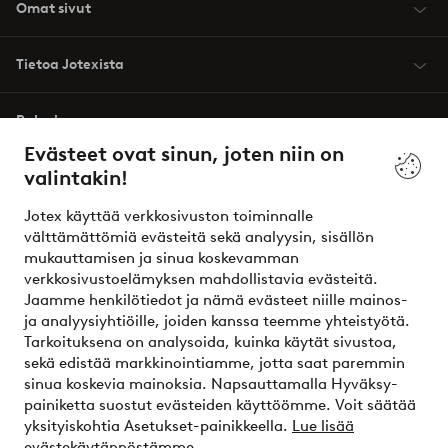
Omat sivut
Tietoa Jotexista
Palvelumme
Evästeet ovat sinun, joten niin on
valintakin!
Ehdot
Jotex käyttää verkkosivuston toiminnalle
Ystävät
välttämättömiä evästeitä sekä analyysin, sisällön
mukauttamisen ja sinua koskevamman
verkkosivustoelämyksen mahdollistavia evästeitä.
Jaamme henkilötiedot ja nämä evästeet niille mainos-
Turvalliset maksut – maksa nyt tai erissä
ja analyysiyhtiöille, joiden kanssa teemme yhteistyötä.
Tarkoituksena on analysoida, kuinka käytät sivustoa,
Haluatko tietää
lisää maksuvaihtoehdoistamme
?
sekä edistää markkinointiamme, jotta saat paremmin
elpy
sinua koskevia mainoksia. Napsauttamalla Hyväksy-
painiketta suostut evästeiden käyttöömme. Voit säätää
yksityiskohtia Asetukset-painikkeella.
Lue lisää
evästekäytännöstämme.