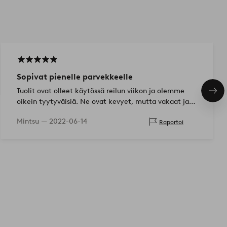
Sopivat pienelle parvekkeelle
Tuolit ovat olleet käytössä reilun viikon ja olemme
Seu
oikein tyytyväisiä. Ne ovat kevyet, mutta vakaat ja
tuo
kauniinnäköiset. Pehmustetyynyjen kanssa niissä on
Mintsu —
2022-06-14
Raportoi
mukava istua pid…