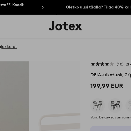
sta**. Koodi:
Oletko uusi täällä? Tilaa 40% ka
Jotex-
logo
–
siirry
aloitussivulle
ajakkarat
40
21 
DEIA-ulkotuoli, 2
199,99 EUR
Väri: Beige/savunväri