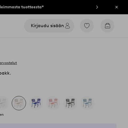
lleimmasta tuotteesta*
Sulje
Kirjaudu sisään
Siirry
Siirry
merkittyihin
ostoskori
suosikkituotteisiin
arvostelut
/pakk.
nen