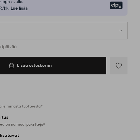
Elpyn avulla.
Elpy
R/kk.
Lue lisää
kipäivää
Lisää ostoskoriin
Lisää
suosikkeihin
alleimmasta tuotteesta*
itus
 euron normaalipaketteja*
ksutavat