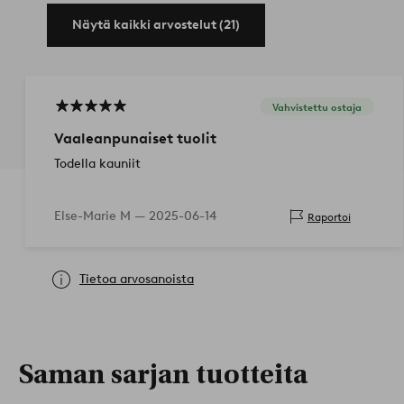
Näytä kaikki arvostelut (21)
Vahvistettu ostaja
Vaaleanpunaiset tuolit
Todella kauniit
Else-Marie M —
2025-06-14
Raportoi
Tietoa arvosanoista
Saman sarjan tuotteita