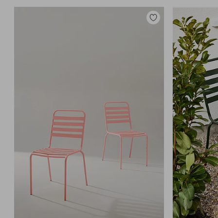
Lisää
suosikkeihin