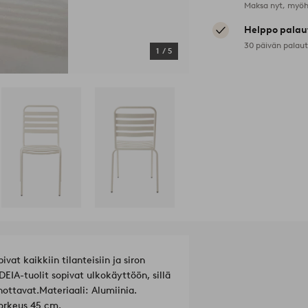
Maksa nyt, myöh
Helppo palau
30 päivän palau
1
/
5
vat kaikkiin tilanteisiin ja siron
EIA-tuolit sopivat ulkokäyttöön, sillä
nottavat.
Materiaali: Alumiinia.
korkeus 45 cm.