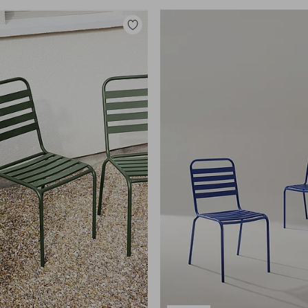
Lisää
suosikkeihin