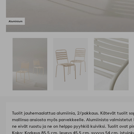
Tuolit jauhemaalattua alumiinia, 2/pakkaus. Kätevät tuolit sopi
mallinsa ansiosta myös parvekkeelle. Alumiinista valmistetut D
ne eivät ruostu ja ne on helppo pyyhkiä kuiviksi. Tuolit ovat pi
Koko: Korkeus 85,5 cm, leveys 45,5 cm, syvyys 54 cm, istuin