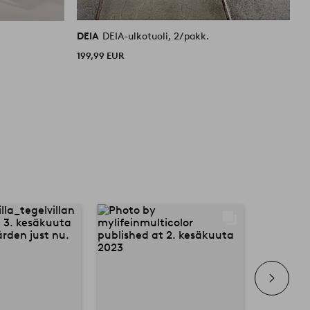
DEIA
DEIA-ulkotuoli, 2/pakk.
D
199,99 EUR
1