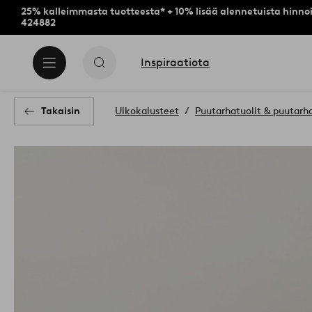
25% kalleimmasta tuotteesta* + 10% lisää alennetuista hinnoi
424882
Inspiraatiota
Takaisin
Ulkokalusteet
Puutarhatuolit & puutarh