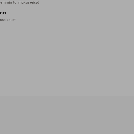
emmin tai maksa erissä
tus
tusoikeus*