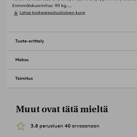
Enimmäiskuormitus: 90 kg.
Hoito-ohje: Pyyhitään kevyesti kostutetulla liinalla.
Lataa korkearesoluutioinen kuva
Muista säilyttää ulkokalusteet pakkaselta suojattuna kylmän
välttämiseksi.
Vinkki: DEIA-tuolit sopivat myös varaistuimiksi yllätysvieraiden
paljon tilaa.
Tuotenumero: 1535563-08-0
Tuote-erittely
Maksu
Toimitus
Muut ovat tätä mieltä
3.8
perustuen
40
arvosanaan