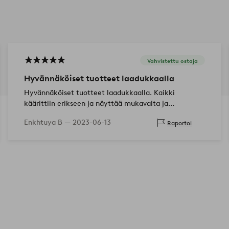
Vahvistettu ostaja
Hyvännäköiset tuotteet laadukkaalla
Hyvännäköiset tuotteet laadukkaalla. Kaikki
käärittiin erikseen ja näyttää mukavalta ja
tyylikkäältä. Kevyt ja pinottava!
Enkhtuya B —
2023-06-13
Raportoi