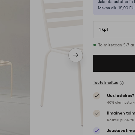
Jaksota ostot eriin 
Maksa alk. 19,90 EU
1 kpl
Varastossa
Toimitetaan 5-7 ar
Seuraava
tuote
Tuoteilmoitus
Uusi asiakas?
40% alennusta k
Ilmainen toim
Koskee yli 64,90
Joustavat ma