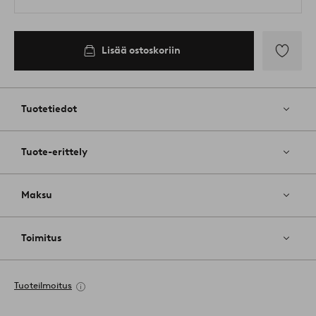
Lisää ostoskoriin
Lisää
suosikkeih
Tuotetiedot
Tuote-erittely
Maksu
Toimitus
Tuoteilmoitus