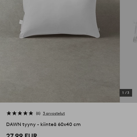
1
/
3
6
3 arvostelut
DAWN tyyny - kiinteä 60x40 cm
27,99 EUR