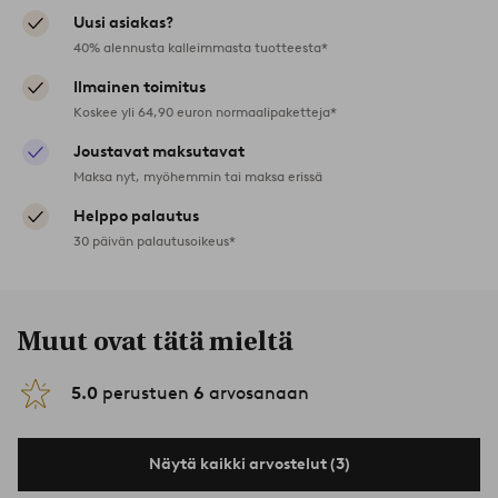
Uusi asiakas?
40% alennusta kalleimmasta tuotteesta*
Ilmainen toimitus
Koskee yli 64,90 euron normaalipaketteja*
Joustavat maksutavat
Maksa nyt, myöhemmin tai maksa erissä
Helppo palautus
30 päivän palautusoikeus*
Muut ovat tätä mieltä
5.0
perustuen
6
arvosanaan
Näytä kaikki arvostelut (3)