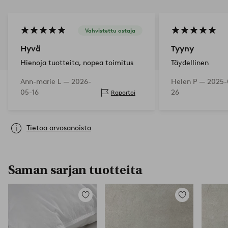
Vahvistettu ostaja
Hyvä
Tyyny
Hienoja tuotteita, nopea toimitus
Täydellinen
Ann-marie L —
2026-
Helen P —
2025-
05-16
26
Raportoi
Tietoa arvosanoista
Saman sarjan tuotteita
Lisää
Lisää
suosikkeihin
suosikkeihin