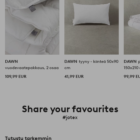
DAWN
DAWN
tyyny - kiinteä 50x90
DAWN
p
vuodevaatepakkaus, 2 osaa
cm
150x210
109,99 EUR
41,99 EUR
99,99 E
Share your favourites
#jotex
Tutustu tarkemmin