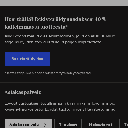
Uusi täällä? Rekisteröidy saadaksesi
40 %
kalleimmasta tuotteesta*
Asiakkaana meillä olet ensimmäinen, jolla on eksklusiivisia
tarjouksia, jännittäviä uutisia ja paljon inspiraatiota.
Rekisteröidy itse
* Katso tarjouksen ehdot rekisteröitymisen yhteydessä
Asiakaspalvelu
Löydät vastauksen tavallisimpiin kysymyksiin Tavallisimpia
kysymyksiä -osiosta. Löydät täältä myös yhteystietomme.
Asiakaspalvelu
Tilaukset
Maksutavat
T