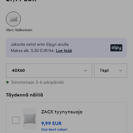
Väri: Valkoinen
Jaksota ostot eriin Elpyn avulla.
Elpy
Maksa alk. 5,30 EUR/kk.
Lue lisää
40X60
1 kpl
Varastossa
Toimitetaan 3-6 arkipäivää
Täydennä näillä
ZACK tyynynsuoja
9,99 EUR
Our best value!