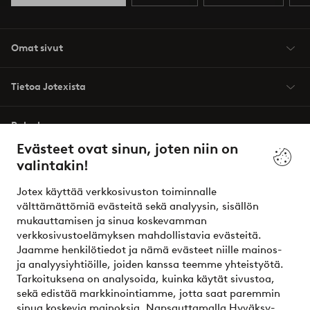
Omat sivut
Tietoa Jotexista
Palvelumme
Evästeet ovat sinun, joten niin on
valintakin!
Ehdot
Jotex käyttää verkkosivuston toiminnalle
Ystävät
välttämättömiä evästeitä sekä analyysin, sisällön
mukauttamisen ja sinua koskevamman
verkkosivustoelämyksen mahdollistavia evästeitä.
Jaamme henkilötiedot ja nämä evästeet niille mainos-
Turvalliset maksut – maksa nyt tai erissä
ja analyysiyhtiöille, joiden kanssa teemme yhteistyötä.
Tarkoituksena on analysoida, kuinka käytät sivustoa,
Haluatko tietää
lisää maksuvaihtoehdoistamme
?
sekä edistää markkinointiamme, jotta saat paremmin
elpy
sinua koskevia mainoksia. Napsauttamalla Hyväksy-