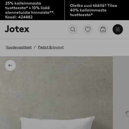
25% kalleimmasta
Oletko uusi täällä? Tilaa
tuotteesta* + 10% lisää
40% kalleimmasta
alennetuista hinnoista**.
tuotteesta*
Koodi: 424882
Jotex-
Siirry
Siirry
logo
merkittyihin
ostoskoriin
–
suosikkituotteisiin
siirry
Vuodevaatteet
Peitot & tyynyt
aloitussivulle
Takaisin