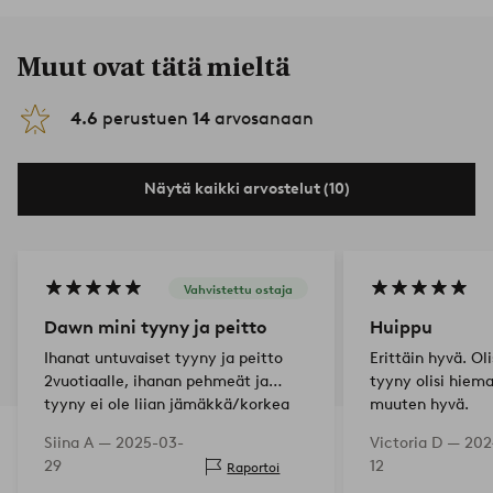
Muut ovat tätä mieltä
4.6
perustuen
14
arvosanaan
Näytä kaikki arvostelut (10)
Vahvistettu ostaja
Dawn mini tyyny ja peitto
Huippu
Ihanat untuvaiset tyyny ja peitto
Erittäin hyvä. Oli
2vuotiaalle, ihanan pehmeät ja
tyyny olisi hiem
tyyny ei ole liian jämäkkä/korkea
muuten hyvä.
pienen ihmisen niskalle. Suosittelen
Siina A —
2025-03-
Victoria D —
202
🧡
29
12
Raportoi