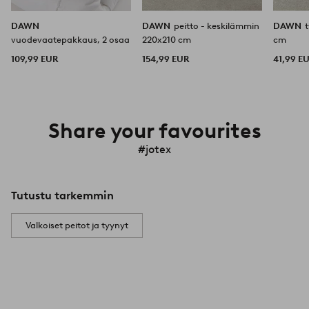
DAWN
DAWN
peitto - keskilämmin
DAWN
vuodevaatepakkaus, 2 osaa
220x210 cm
cm
109,99 EUR
154,99 EUR
41,99 E
Share your favourites
#jotex
Tutustu tarkemmin
Valkoiset peitot ja tyynyt