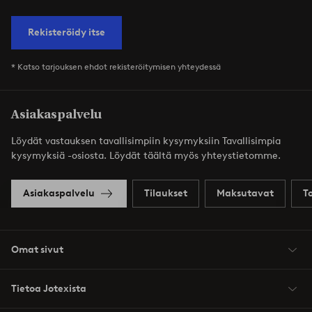
Rekisteröidy itse
* Katso tarjouksen ehdot rekisteröitymisen yhteydessä
Asiakaspalvelu
Löydät vastauksen tavallisimpiin kysymyksiin Tavallisimpia
kysymyksiä -osiosta. Löydät täältä myös yhteystietomme.
Asiakaspalvelu
Tilaukset
Maksutavat
T
Omat sivut
Tietoa Jotexista