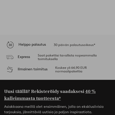
Helppo palautus
30 päivän palautusoikeus*
Saat pakettisi tavallista nopeammalla
Express
toimituksella
Koskee yli 64,90 EUR
Ilmainen toimitus
normaalipakettia
Uusi täällä? Rekisteröidy saadaksesi
40 %
kalleimmasta tuotteesta*
Asiakkaana meillä olet ensimmäinen, jolla on eksklusiivisia
tarjouksia, jännittäviä uutisia ja paljon inspiraatiota.