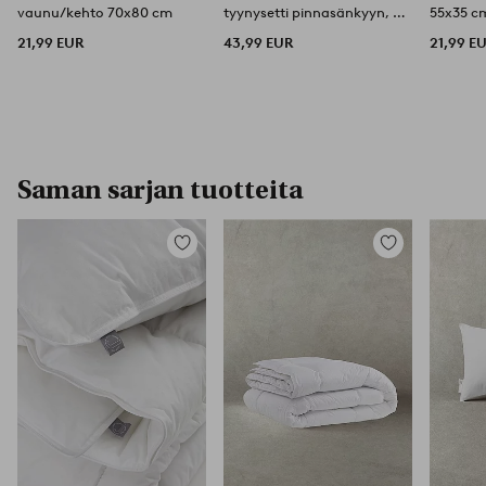
vaunu/kehto 70x80 cm
tyynysetti pinnasänkyyn, 2
55x35 c
osaa - viileä
21,99 EUR
43,99 EUR
21,99 E
Saman sarjan tuotteita
Lisää
Lisää
suosikkeihin
suosikkeihin