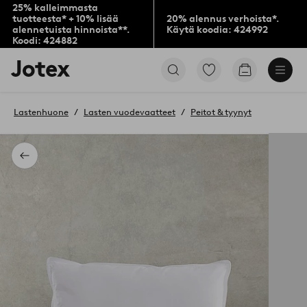
25% kalleimmasta
tuotteesta* + 10% lisää
20% alennus verhoista*.
alennetuista hinnoista**.
Käytä koodia: 424992
Koodi: 424882
Jotex-
Siirry
Siirry
logo
merkittyihin
ostoskoriin
–
suosikkituotteisiin
siirry
Lastenhuone
Lasten vuodevaatteet
Peitot & tyynyt
aloitussivulle
Takaisin