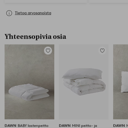
Tietoa arvosanoista
Yhteensopivia osia
Lisää
Lisää
suosikkeihin
suosikkeihin
DAWN
BABY lastenpeitto
DAWN
MINI peitto- ja
DAWN