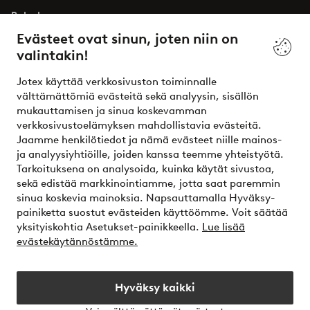
Palvelumme
Evästeet ovat sinun, joten niin on
valintakin!
Ehdot
Jotex käyttää verkkosivuston toiminnalle
Ystävät
välttämättömiä evästeitä sekä analyysin, sisällön
mukauttamisen ja sinua koskevamman
verkkosivustoelämyksen mahdollistavia evästeitä.
Jaamme henkilötiedot ja nämä evästeet niille mainos-
Turvalliset maksut – maksa nyt tai erissä
ja analyysiyhtiöille, joiden kanssa teemme yhteistyötä.
Tarkoituksena on analysoida, kuinka käytät sivustoa,
Haluatko tietää
lisää maksuvaihtoehdoistamme
?
sekä edistää markkinointiamme, jotta saat paremmin
elpy
sinua koskevia mainoksia. Napsauttamalla Hyväksy-
painiketta suostut evästeiden käyttöömme. Voit säätää
yksityiskohtia Asetukset-painikkeella.
Lue lisää
evästekäytännöstämme.
Suomi - Valitse maa
Hyväksy kaikki
Instagram
Facebook