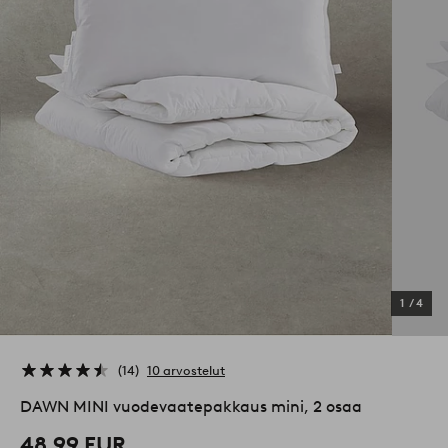
1
/
4
14
10 arvostelut
DAWN MINI vuodevaatepakkaus mini, 2 osaa
48,99 EUR