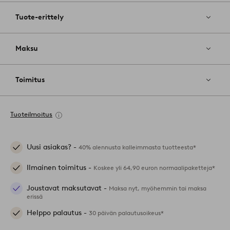
Tuote-erittely
Maksu
Toimitus
Tuoteilmoitus
Uusi asiakas? -
40% alennusta kalleimmasta tuotteesta*
Ilmainen toimitus -
Koskee yli 64,90 euron normaalipaketteja*
Joustavat maksutavat -
Maksa nyt, myöhemmin tai maksa
erissä
Helppo palautus -
30 päivän palautusoikeus*