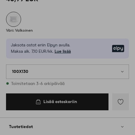
Väri: Valkoinen
Jaksota ostot eriin Elpyn avulla.
Elpy
Maksa alk. 7,10 EUR/kk.
Lue lisää
100X130
Varastossa
Toimitetaan 3-6 arkipäivää
Lisää ostoskoriin
Lisää
ostoskoriin
Lisää
suosikkeih
Tuotetiedot