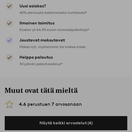
Uusi asiakas?
40% alennusta kalleimmasta tuotteesta*
Ilmainen toimitus
Koskee yli 64,90 euron normaalipaketteja*
Joustavat maksutavat
Maksa nyt, myöhemmin tai maksa erissä
Helppo palautus
30 päivän palautusoikeus*
Muut ovat tätä mieltä
4.6
perustuen
7
arvosanaan
Näytä kaikki arvostelut (4)