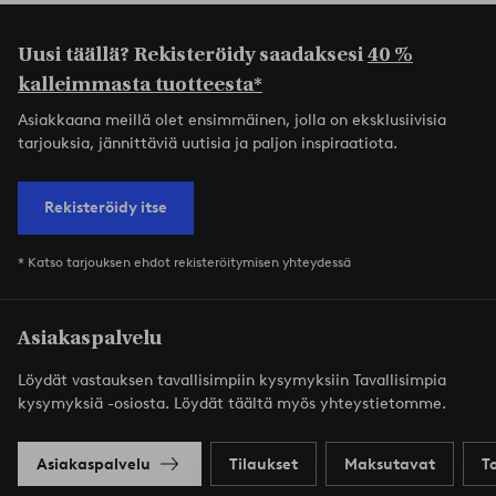
Uusi täällä? Rekisteröidy saadaksesi
40 %
kalleimmasta tuotteesta*
Asiakkaana meillä olet ensimmäinen, jolla on eksklusiivisia
tarjouksia, jännittäviä uutisia ja paljon inspiraatiota.
Rekisteröidy itse
* Katso tarjouksen ehdot rekisteröitymisen yhteydessä
Asiakaspalvelu
Löydät vastauksen tavallisimpiin kysymyksiin Tavallisimpia
kysymyksiä -osiosta. Löydät täältä myös yhteystietomme.
Asiakaspalvelu
Tilaukset
Maksutavat
T