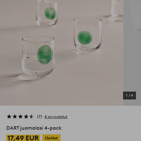
1
/
4
7
4 arvostelut
DART juomalasi 4-pack
17,49 EUR
Outlet