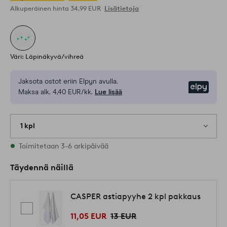
Alkuperäinen hinta
34,99 EUR
Lisätietoja
Väri: Läpinäkyvä/vihreä
Jaksota ostot eriin Elpyn avulla.
Elpy
Maksa alk. 4,40 EUR/kk.
Lue lisää
1 kpl
Varastossa
Toimitetaan 3-6 arkipäivää
Täydennä näillä
CASPER astiapyyhe 2 kpl pakkaus
11,05 EUR
13 EUR