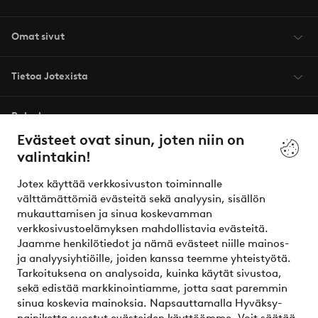
Omat sivut
Tietoa Jotexista
Palvelumme
Evästeet ovat sinun, joten niin on
valintakin!
Ehdot
Jotex käyttää verkkosivuston toiminnalle
Ystävät
välttämättömiä evästeitä sekä analyysin, sisällön
mukauttamisen ja sinua koskevamman
verkkosivustoelämyksen mahdollistavia evästeitä.
Jaamme henkilötiedot ja nämä evästeet niille mainos-
Turvalliset maksut – maksa nyt tai erissä
ja analyysiyhtiöille, joiden kanssa teemme yhteistyötä.
Tarkoituksena on analysoida, kuinka käytät sivustoa,
Haluatko tietää
lisää maksuvaihtoehdoistamme
?
sekä edistää markkinointiamme, jotta saat paremmin
elpy
sinua koskevia mainoksia. Napsauttamalla Hyväksy-