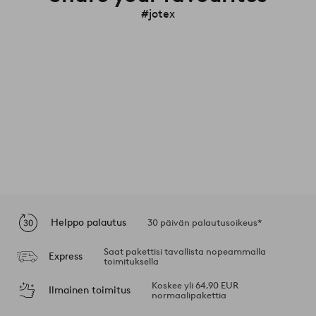
#jotex
Helppo palautus
30 päivän palautusoikeus*
Saat pakettisi tavallista nopeammalla
Express
toimituksella
Koskee yli 64,90 EUR
Ilmainen toimitus
normaalipakettia