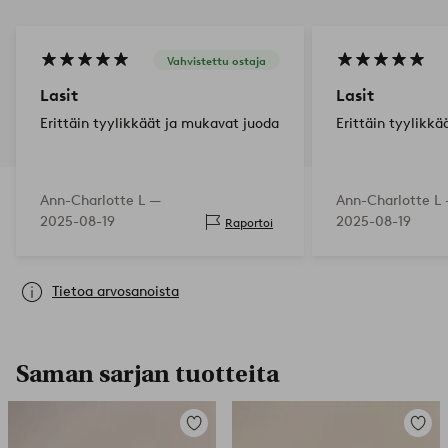
Vahvistettu ostaja
Lasit
Lasit
Erittäin tyylikkäät ja mukavat juoda
Erittäin tyylikk
Ann-Charlotte L —
Ann-Charlotte L
2025-08-19
2025-08-19
Raportoi
Tietoa arvosanoista
Saman sarjan tuotteita
Lisää
Lisää
suosikkeihin
suosikk