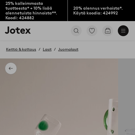
25% kalleimmasta
tuotteesta* + 10% lisää
20% alennus verhoista*.
alennetuista hinnoista**.
Käytä koodia: 424992
Koodi: 424882
Jotex-
Siirry
Siirry
logo
merkittyihin
ostoskoriin
–
suosikkituotteisiin
siirry
Keittiö & kattaus
Lasit
Juomalasit
aloitussivulle
Takaisin