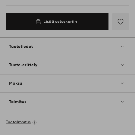
Lisää ostoskoriin
Lisää
suosikkeih
Tuotetiedot
Tuote-erittely
Maksu
Toimitus
Tuoteilmoitus