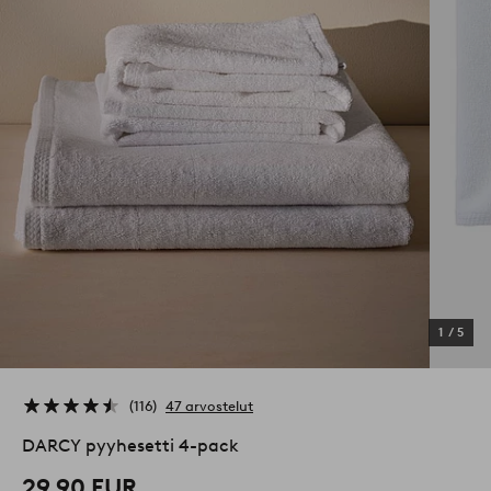
1
/
5
116
47 arvostelut
DARCY pyyhesetti 4-pack
29,90 EUR