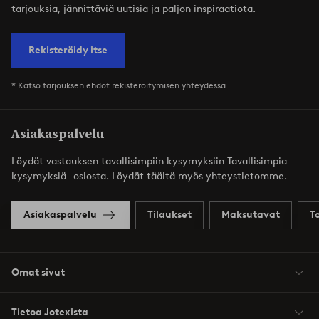
tarjouksia, jännittäviä uutisia ja paljon inspiraatiota.
Rekisteröidy itse
* Katso tarjouksen ehdot rekisteröitymisen yhteydessä
Asiakaspalvelu
Löydät vastauksen tavallisimpiin kysymyksiin Tavallisimpia
kysymyksiä -osiosta. Löydät täältä myös yhteystietomme.
Asiakaspalvelu
Tilaukset
Maksutavat
T
Omat sivut
Tietoa Jotexista