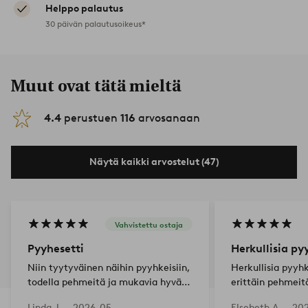
Helppo palautus
30 päivän palautusoikeus*
Muut ovat tätä mieltä
4.4
perustuen
116
arvosanaan
Näytä kaikki arvostelut (47)
Vahvistettu ostaja
Pyyhesetti
Herkullisia py
Niin tyytyväinen näihin pyyhkeisiin,
Herkullisia pyyhk
todella pehmeitä ja mukavia hyvää
erittäin pehmeitä
laatua
sellainen kuin od
Linda J —
2026-05-
Elsebeth A —
20