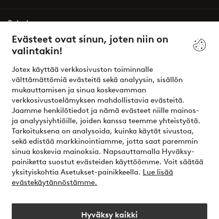
Palvelumme
Evästeet ovat sinun, joten niin on
valintakin!
Ehdot
Jotex käyttää verkkosivuston toiminnalle
Ystävät
välttämättömiä evästeitä sekä analyysin, sisällön
mukauttamisen ja sinua koskevamman
verkkosivustoelämyksen mahdollistavia evästeitä.
Jaamme henkilötiedot ja nämä evästeet niille mainos-
Turvalliset maksut – maksa nyt tai erissä
ja analyysiyhtiöille, joiden kanssa teemme yhteistyötä.
Tarkoituksena on analysoida, kuinka käytät sivustoa,
Haluatko tietää
lisää maksuvaihtoehdoistamme
?
sekä edistää markkinointiamme, jotta saat paremmin
elpy
sinua koskevia mainoksia. Napsauttamalla Hyväksy-
painiketta suostut evästeiden käyttöömme. Voit säätää
yksityiskohtia Asetukset-painikkeella.
Lue lisää
evästekäytännöstämme.
Suomi - Valitse maa
Hyväksy kaikki