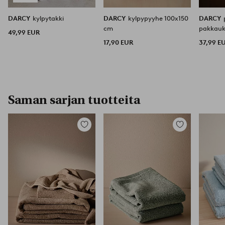
DARCY
kylpytakki
DARCY
kylpypyyhe 100x150
DARCY
cm
pakkauk
49,99 EUR
17,90 EUR
37,99 E
Saman sarjan tuotteita
Lisää
Lisää
suosikkeihin
suosikkeihin