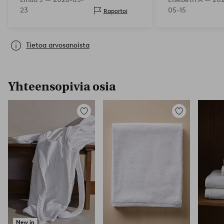
23
05-15
Raportoi
Tietoa arvosanoista
Yhteensopivia osia
Lisää
Lisää
suosikkeihin
suosikkeihin
New in