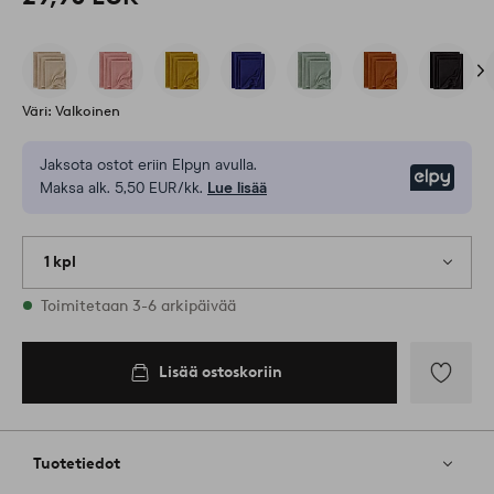
Väri: Valkoinen
Jaksota ostot eriin Elpyn avulla.
Elpy
Maksa alk. 5,50 EUR/kk.
Lue lisää
1 kpl
Varastossa
Toimitetaan 3-6 arkipäivää
Lisää ostoskoriin
Lisää
suosikkeih
Tuotetiedot