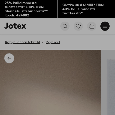
25% kalleimmasta
Oletko uusi täällä? Tilaa
tuotteesta* + 10% lisää
40% kalleimmasta
alennetuista hinnoista**.
tuotteesta*
Koodi: 424882
Jotex-
Siirry
Siirry
logo
merkittyihin
ostoskoriin
–
suosikkituotteisiin
siirry
Kylpyhuoneen tekstiilit
Pyyhkeet
aloitussivulle
Takaisin