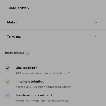
Tuote-erittely
Maksu
Toimitus
Tuoteilmoitus
Uusi asiakas?
40% alennusta kalleimmasta tuotteesta*
Ilmainen toimitus
Koskee yli 64,90 euron normaalipaketteja*
Joustavat maksutavat
Maksa nyt, myöhemmin tai maksa erissä