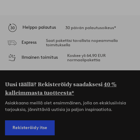
Helppo palautus
30 päivän palautusoikeus*
Saat pakettisi tavallista nopeammalla
Express
toimituksella
Koskee yli 64,90 EUR
Ilmainen toimitus
normaalipakettia
Uusi täällä? Rekisteröidy saadaksesi
40 %
kalleimmasta tuotteesta*
Asiakkaana meillä olet ensimmäinen, jolla on eksklusiivisia
tarjouksia, jännittäviä uutisia ja paljon inspiraatiota.
Rekisteröidy itse