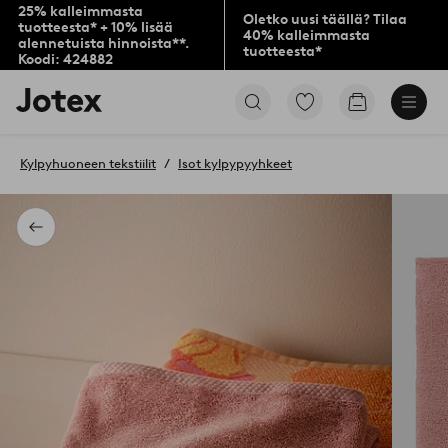
25% kalleimmasta
Oletko uusi täällä? Tilaa
tuotteesta* + 10% lisää
40% kalleimmasta
alennetuista hinnoista**.
tuotteesta*
Koodi: 424882
Jotex-
Siirry
Siirry
logo
merkittyihin
ostoskoriin
–
suosikkituotteisiin
siirry
Kylpyhuoneen tekstiilit
Isot kylpypyyhkeet
aloitussivulle
Takaisin