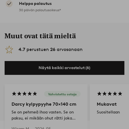
Helppo palautus
30 päivän palautusoikeus*
Muut ovat tätä mieltä
4.7
perustuen
26
arvosanaan
Näytä kaikki arvostelut (6)
Vahvistettu ostaja
Darcy kylpypyyhe 70×140 cm
Mukavat
Se on pehmeä ihoa vasten. Se on
Suositellaan
paksu, ei mikään ohut rätti joka
muutaman pesun jälkeen kuivuu ja
Wisam M —
2026-05-