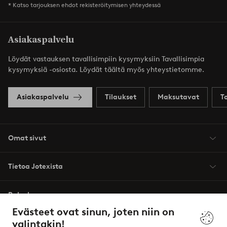
* Katso tarjouksen ehdot rekisteröitymisen yhteydessä
Asiakaspalvelu
Löydät vastauksen tavallisimpiin kysymyksiin Tavallisimpia
kysymyksiä -osiosta. Löydät täältä myös yhteystietomme.
Asiakaspalvelu
Tilaukset
Maksutavat
T
Omat sivut
Tietoa Jotexista
Palvelumme
Evästeet ovat sinun, joten niin on
valintakin!
Ehdot