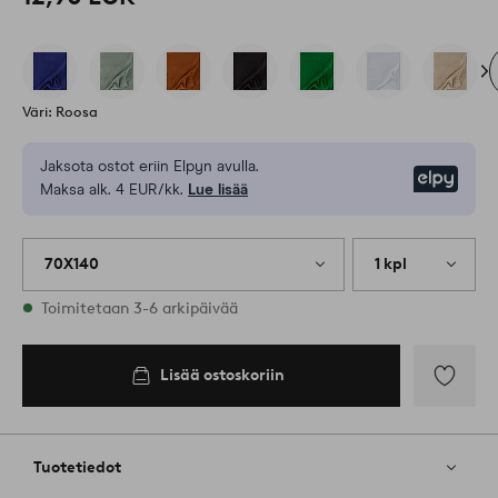
Väri: Roosa
Jaksota ostot eriin Elpyn avulla.
Elpy
Maksa alk. 4 EUR/kk.
Lue lisää
70X140
1 kpl
Varastossa
Toimitetaan 3-6 arkipäivää
Lisää ostoskoriin
Lisää
suosikkeih
Tuotetiedot