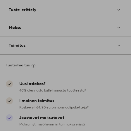
Tuote-erittely
Maksu
Toimitus
Tuoteilmoitus
Uusi asiakas?
40% alennusta kalleimmasta tuotteesta*
Ilmainen toimitus
Koskee yli 64,90 euron normaalipaketteja*
Joustavat maksutavat
Maksa nyt, myöhemmin tai maksa erissä