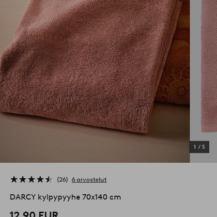
1
/
5
26
6 arvostelut
DARCY kylpypyyhe 70x140 cm
12,90 EUR