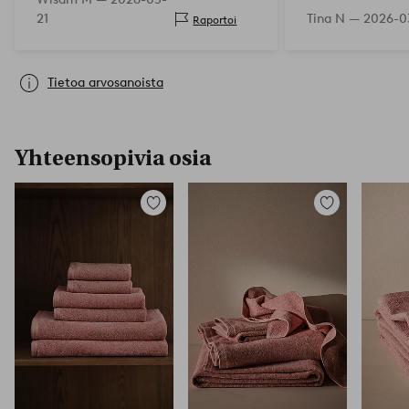
voidaan pystyttää, ei tämä on
21
Tina N —
2026-0
Raportoi
sellainen johon haluaa kietoutua
samalla kun k…
Tietoa arvosanoista
Yhteensopivia osia
Lisää
Lisää
suosikkeihin
suosikkeihin