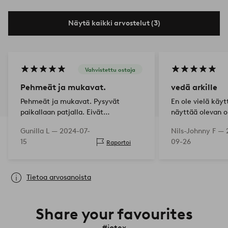
Näytä kaikki arvostelut (3)
Vahvistettu ostaja
Pehmeät ja mukavat.
vedä arkille
Pehmeät ja mukavat. Pysyvät
En ole vielä käyt
paikallaan patjalla. Eivät
näyttää olevan o
kutistuneet mainittavasti
Gunilla L —
2024-07-
Nils-Johnny F —
ensimmäisen pesun jälkeen.
15
09-26
Raportoi
Tietoa arvosanoista
Share your favourites
#jotex