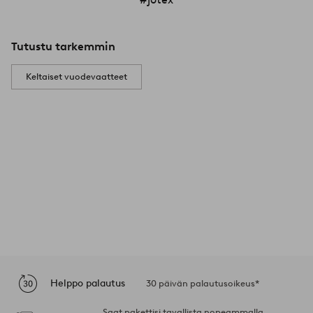
Tutustu tarkemmin
Keltaiset vuodevaatteet
Helppo palautus
30 päivän palautusoikeus*
Saat pakettisi tavallista nopeammalla