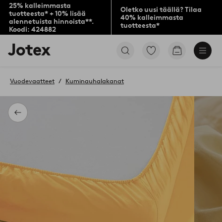
25% kalleimmasta
Oletko uusi täällä? Tilaa
tuotteesta* + 10% lisää
40% kalleimmasta
alennetuista hinnoista**.
tuotteesta*
Koodi: 424882
Jotex-
Siirry
Siirry
logo
merkittyihin
ostoskoriin
–
suosikkituotteisiin
siirry
Vuodevaatteet
Kuminauhalakanat
aloitussivulle
Takaisin