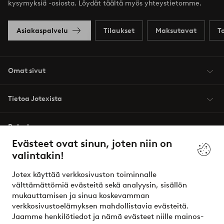
kysymyksiä -osiosta. Löydät täältä myös yhteystietomme.
Asiakaspalvelu
Tilaukset
Maksutavat
T
Omat sivut
Tietoa Jotexista
Palvelumme
Evästeet ovat sinun, joten niin on
valintakin!
Ehdot
Jotex käyttää verkkosivuston toiminnalle
Ystävät
välttämättömiä evästeitä sekä analyysin, sisällön
mukauttamisen ja sinua koskevamman
verkkosivustoelämyksen mahdollistavia evästeitä.
Jaamme henkilötiedot ja nämä evästeet niille mainos-