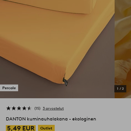
Percale
1
/
2
15
3 arvostelut
DANTON kuminauhalakana - ekologinen
5,49 EUR
Outlet