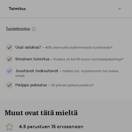
Toimitus
Tuoteilmoitus
Uusi asiakas? -
40% alennusta kalleimmasta tuotteesta*
Ilmainen toimitus -
Koskee yli 64,90 euron normaalipaketteja*
Joustavat maksutavat -
Maksa nyt, myöhemmin tai maksa
erissä
Helppo palautus -
30 päivän palautusoikeus*
Muut ovat tätä mieltä
4.5
perustuen
15
arvosanaan