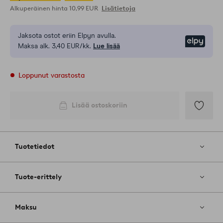
Alkuperäinen hinta
10,99 EUR
Lisätietoja
Jaksota ostot eriin Elpyn avulla.
Elpy
Maksa alk. 3,40 EUR/kk.
Lue lisää
Loppunut varastosta
Lisää ostoskoriin
Lisää
suosikkeih
Tuotetiedot
Tuote-erittely
Maksu