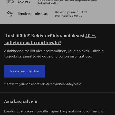
Express
toimituksella
Koskee yli 64,90 EUR
Ilmainen toimitus
normaalipakettia
Uusi täällä? Rekisteröidy saadaksesi
40 %
kalleimmasta tuotteesta*
Asiakkaana meillä olet ensimmäinen, jolla on eksklusiivisia
tarjouksia, jännittäviä uutisia ja paljon inspiraatiota.
Rekisteröidy itse
* Katso tarjouksen ehdot rekisteröitymisen yhteydessä
Asiakaspalvelu
Löydät vastauksen tavallisimpiin kysymyksiin Tavallisimpia