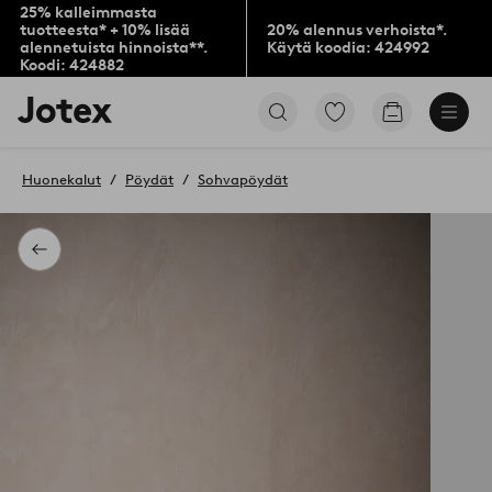
25% kalleimmasta
tuotteesta* + 10% lisää
20% alennus verhoista*.
alennetuista hinnoista**.
Käytä koodia: 424992
Koodi: 424882
Jotex-
Siirry
Siirry
logo
merkittyihin
ostoskoriin
–
suosikkituotteisiin
siirry
Huonekalut
Pöydät
Sohvapöydät
aloitussivulle
Takaisin