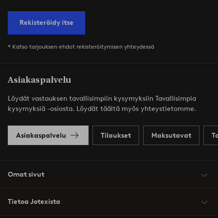
Rekisteröidy itse
* Katso tarjouksen ehdot rekisteröitymisen yhteydessä
Asiakaspalvelu
Löydät vastauksen tavallisimpiin kysymyksiin Tavallisimpia
kysymyksiä -osiosta. Löydät täältä myös yhteystietomme.
Asiakaspalvelu
Tilaukset
Maksutavat
T
Omat sivut
Tietoa Jotexista