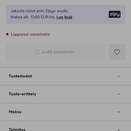
Jaksota ostot eriin Elpyn avulla.
Elpy
Maksa alk. 10,60 EUR/kk.
Lue lisää
Loppunut varastosta
Lisää ostoskoriin
Lisää
suosikkeih
Tuotetiedot
Tuote-erittely
Maksu
Toimitus