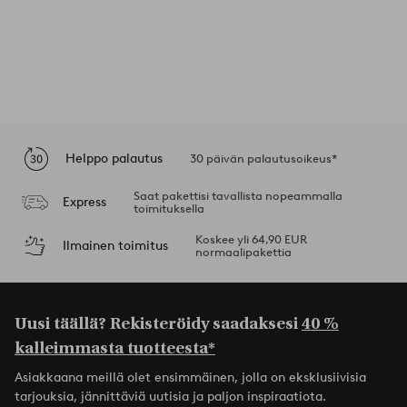
Helppo palautus
30 päivän palautusoikeus*
Saat pakettisi tavallista nopeammalla
Express
toimituksella
Koskee yli 64,90 EUR
Ilmainen toimitus
normaalipakettia
Uusi täällä? Rekisteröidy saadaksesi
40 %
kalleimmasta tuotteesta*
Asiakkaana meillä olet ensimmäinen, jolla on eksklusiivisia
tarjouksia, jännittäviä uutisia ja paljon inspiraatiota.