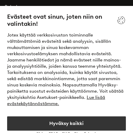
Palvelumme
Evästeet ovat sinun, joten niin on
valintakin!
Ehdot
Jotex käyttää verkkosivuston toiminnalle
Ystävät
välttämättömiä evästeitä sekä analyysin, sisällön
mukauttamisen ja sinua koskevamman
verkkosivustoelämyksen mahdollistavia evästeitä.
Jaamme henkilötiedot ja nämä evästeet niille mainos-
Turvalliset maksut – maksa nyt tai erissä
ja analyysiyhtiöille, joiden kanssa teemme yhteistyötä.
Tarkoituksena on analysoida, kuinka käytät sivustoa,
Haluatko tietää
lisää maksuvaihtoehdoistamme
?
sekä edistää markkinointiamme, jotta saat paremmin
elpy
sinua koskevia mainoksia. Napsauttamalla Hyväksy-
painiketta suostut evästeiden käyttöömme. Voit säätää
yksityiskohtia Asetukset-painikkeella.
Lue lisää
evästekäytännöstämme.
Suomi - Valitse maa
Hyväksy kaikki
Instagram
Facebook