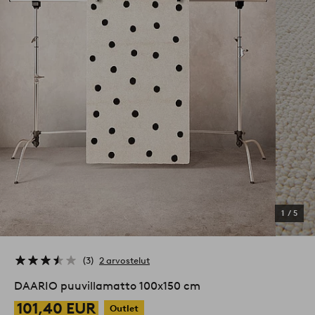
1
/
5
3
2 arvostelut
DAARIO puuvillamatto 100x150 cm
101,40 EUR
Outlet