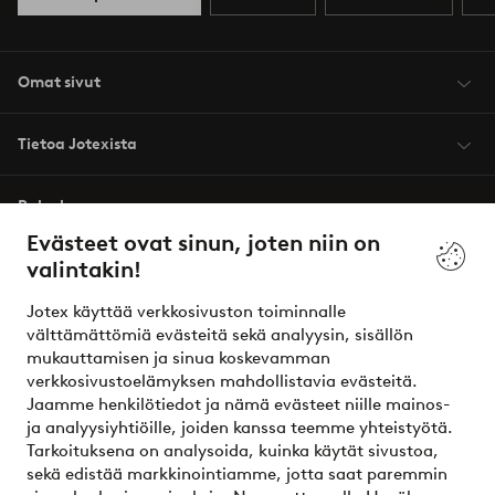
Omat sivut
Tietoa Jotexista
Palvelumme
Evästeet ovat sinun, joten niin on
valintakin!
Ehdot
Jotex käyttää verkkosivuston toiminnalle
Ystävät
välttämättömiä evästeitä sekä analyysin, sisällön
mukauttamisen ja sinua koskevamman
verkkosivustoelämyksen mahdollistavia evästeitä.
Jaamme henkilötiedot ja nämä evästeet niille mainos-
Turvalliset maksut – maksa nyt tai erissä
ja analyysiyhtiöille, joiden kanssa teemme yhteistyötä.
Tarkoituksena on analysoida, kuinka käytät sivustoa,
Haluatko tietää
lisää maksuvaihtoehdoistamme
?
sekä edistää markkinointiamme, jotta saat paremmin
elpy