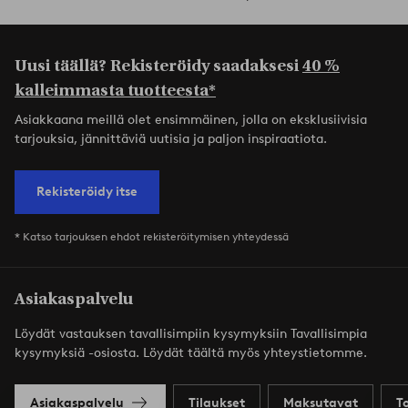
Uusi täällä? Rekisteröidy saadaksesi
40 %
kalleimmasta tuotteesta*
Asiakkaana meillä olet ensimmäinen, jolla on eksklusiivisia
tarjouksia, jännittäviä uutisia ja paljon inspiraatiota.
Rekisteröidy itse
* Katso tarjouksen ehdot rekisteröitymisen yhteydessä
Asiakaspalvelu
Löydät vastauksen tavallisimpiin kysymyksiin Tavallisimpia
kysymyksiä -osiosta. Löydät täältä myös yhteystietomme.
Asiakaspalvelu
Tilaukset
Maksutavat
T