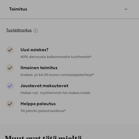
Toimitus
Tuoteilmoitus
Uusi asiakas?
40% alennusta kalleimmasta tuotteesta*
Ilmainen toimitus
Koskee yli 64,90 euron normaalipaketteja*
Joustavat maksutavat
Maksa nyt, myöhemmin tai maksa erissä
Helppo palautus
30 päivän palautusoikeus*
Muut ovat tätä mieltä