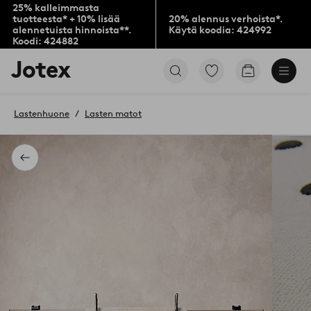
25% kalleimmasta
tuotteesta* + 10% lisää
20% alennus verhoista*.
alennetuista hinnoista**.
Käytä koodia: 424992
Koodi: 424882
Jotex-
Siirry
Siirry
logo
merkittyihin
ostoskoriin
–
suosikkituotteisiin
siirry
Lastenhuone
Lasten matot
aloitussivulle
Takaisin