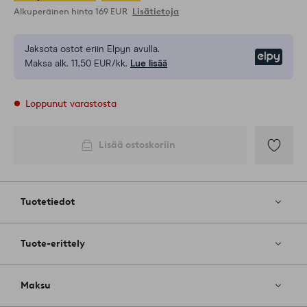
Alkuperäinen hinta
169 EUR
Lisätietoja
Jaksota ostot eriin Elpyn avulla.
Elpy
Maksa alk. 11,50 EUR/kk.
Lue lisää
Loppunut varastosta
Lisää ostoskoriin
Lisää
suosikkeih
Tuotetiedot
Tuote-erittely
Maksu