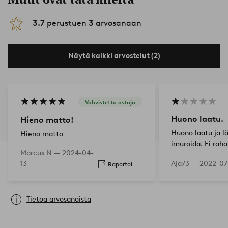
3.7
perustuen
3
arvosanaan
Näytä kaikki arvostelut (2)
Vahvistettu ostaja
Huono laatu.
Hieno matto!
Huono laatu ja 
Hieno matto
imuroida. Ei raha
Marcus N —
2024-04-
13
Aja73 —
2022-07
Raportoi
Tietoa arvosanoista